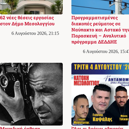
62 νέες θέσεις εργασίας
Προγραμματισμένες
στον Δήμο Μεσολογγίου
διακοπές ρεύματος σε
Ναύπακτο και Αστακό τη
6 Αυγούστου 2026, 21:15
Παρασκευή – Αναλυτικό
πρόγραμμα ΔΕΔΔΗΕ
6 Αυγούστου 2026, 15:4
Μοναδική έκθεση
Όλοι οι δρόμοι οδηγούν