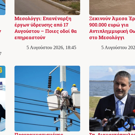
Μεσολόγγι: Επανέναρξη
Ξεκινούν Άμεσα Έ
έργων ύδρευσης από 17
900.000 ευρώ για
ν
Αυγούστου – Ποιες οδοί θα
Αντιπλημμυρική Θ
επηρεαστούν
στο Μεσολόγγι
5 Αυγούστου 2026, 18:45
5 Αυγούστου 202
7
Προγραμματισμένες
Σπ. Διαμαντόπουλος