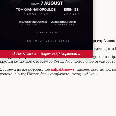
Προσθέστε το Messolonghi Voice ως
προτιμώμενη πηγή στο Google
Ο 50χρονος, που είναι αλλεργικός, εργαζόταν στην Ορεινή Ναυπα
Ένας άνδρας, ηλικίας περίπου 50 ετών, μεταφέρθηκε επειγόντως στο
🎷 Sax & Vocals — Παρασκευή 7 Αυγούστου →
Ο 50χρονος εργαζόταν στην Ορεινή Ναυπακτία, όταν δέχτηκε το τσί
κρίσιμη κατάσταση στο Κέντρο Υγείας Ναυπάκτου όπου οι γιατροί έδ
Σύμφωνα με πληροφορίες του
nafpaktianews
, αμέσως μετά τις πρώτε
νοσοκομείο της Πάτρας όπου νοσηλεύεται εκτός κινδύνου.