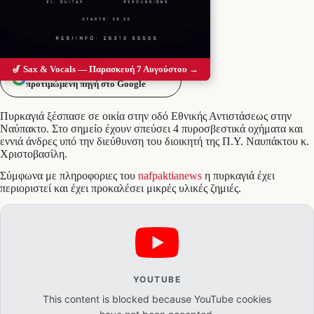
🎷 Sax & Vocals — Παρασκευή 7 Αυγούστου →
Προσθέστε το Messolonghi Voice ως
προτιμώμενη πηγή στο Google
Πυρκαγιά ξέσπασε σε οικία στην οδό Εθνικής Αντιστάσεως στην
Ναύπακτο. Στο σημείο έχουν σπεύσει 4 πυροσβεστικά οχήματα και
εννιά άνδρες υπό την διεύθυνση του διοικητή της Π.Υ. Ναυπάκτου κ.
Χριστοβασίλη.
Σύμφωνα με πληροφοριες του
nafpaktianews
η πυρκαγιά έχει
περιοριστεί και έχει προκαλέσει μικρές υλικές ζημιές.
YOUTUBE
This content is blocked because YouTube cookies