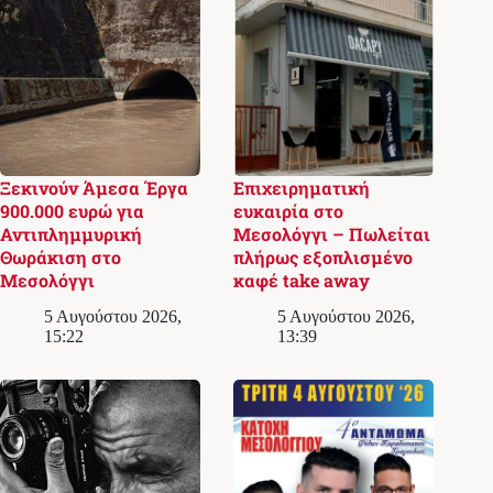
Ξεκινούν Άμεσα Έργα
Επιχειρηματική
900.000 ευρώ για
ευκαιρία στο
Αντιπλημμυρική
Μεσολόγγι – Πωλείται
Θωράκιση στο
πλήρως εξοπλισμένο
Μεσολόγγι
καφέ take away
5 Αυγούστου 2026,
5 Αυγούστου 2026,
15:22
13:39