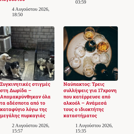
03:59
4 Αυγούστου 2026,
18:50
Συγκινητικές στιγμές
Ναύπακτος: Τρεις
στη Δωρίδα –
συλλήψεις για 17χρονη
Απομακρύνθηκαν όλα
που κατέρρευσε από
τα αδέσποτα από το
αλκοόλ – Ανάμεσά
καταφύγιο λόγω της
τους ο ιδιοκτήτης
μεγάλης πυρκαγιάς
καταστήματος
2 Αυγούστου 2026,
1 Αυγούστου 2026,
15:57
15:35