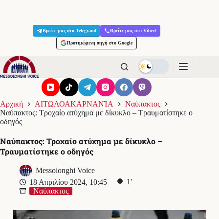
Μετάβαση
στο
Βρείτε μας στο Telegram!
Βρείτε μας στο Viber!
περιεχόμενο
Προτιμώμενη πηγή στο Google
Αρχική
ΑΙΤΩΛΟΑΚΑΡΝΑΝΊΑ
Ναύπακτος
Ναύπακτος: Τροχαίο ατύχημα με δίκυκλο – Τραυματίστηκε ο
οδηγός
Ναύπακτος: Τροχαίο ατύχημα με δίκυκλο –
Τραυματίστηκε ο οδηγός
Messolonghi Voice
1′
18 Απριλίου 2024, 10:45
Ναύπακτος