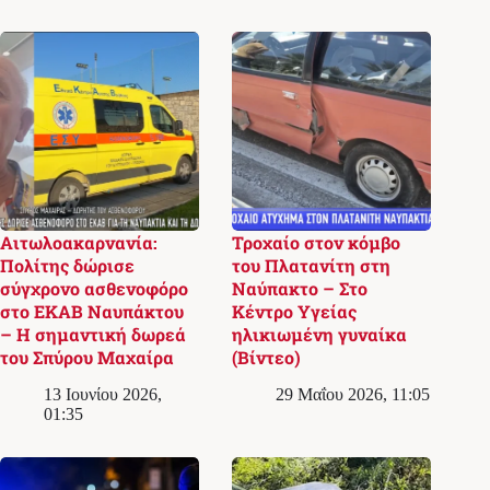
Αιτωλοακαρνανία:
Τροχαίο στον κόμβο
Πολίτης δώρισε
του Πλατανίτη στη
σύγχρονο ασθενοφόρο
Ναύπακτο – Στο
στο ΕΚΑΒ Ναυπάκτου
Κέντρο Υγείας
– Η σημαντική δωρεά
ηλικιωμένη γυναίκα
του Σπύρου Μαχαίρα
(Βίντεο)
13 Ιουνίου 2026,
29 Μαΐου 2026, 11:05
01:35