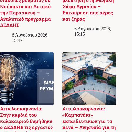
διακοπές ρεύματος σε
βλάστηση στη Μεγάλη
Ναύπακτο και Αστακό
Χώρα Αγρινίου –
την Παρασκευή –
Επιχείρηση από αέρος
Αναλυτικό πρόγραμμα
και ξηράς
ΔΕΔΔΗΕ
6 Αυγούστου 2026,
15:15
6 Αυγούστου 2026,
15:47
Αιτωλοακαρνανία:
Αιτωλοακαρνανία:
Στην καρδιά του
«Καμπανάκι»
καλοκαιριού θυμήθηκε
εκπαιδευτικών για τα
ο ΔΕΔΔΗΕ τις εργασίες
κενά – Ανησυχία για τη