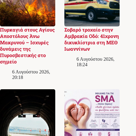
Πυρκαγιά στους Αγίους
Σοβαρό τροχαίο στην
Αποστόλους Άνω
Αμβρακία Οδό: 41χρονη
Μακρυνού – Ισχυρές
δικυκλίστρια στη ΜΕΘ
δυνάμεις της
Ιωαννίνων
Πυροσβεστικής στο
6 Αυγούστου 2026,
σημείο
18:24
6 Αυγούστου 2026,
20:18