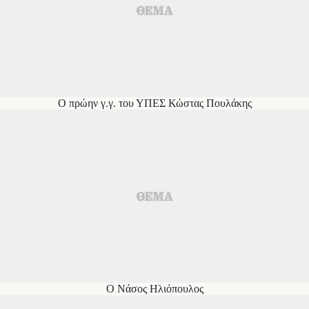
Ο πρώην γ.γ. του ΥΠΕΣ Κώστας Πουλάκης
Ο Νάσος Ηλιόπουλος