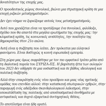
δυνατότητων της εποχής μας.
Ο προοδευτικός χώρος συνολικά, βιώνει μια στρατηγική κρίση σε μια
εποχή ριζικών μετασχηματισμών.
Δεν έχει νόημα να ξορκίζουμε αυτούς τους μετασχηματισμούς.
Αυτό που χρειάζεται είναι να προτάξουμε ένα συνολικό, φιλόδοξο,
σχέδιο που θα απαντά στα μεγάλα ερωτήματα της εποχής μας: την
κλιματική κρίση, τις κοινωνικές ανισότητες, την ποιότητα της
δημοκρατίας στον 21ο αιώνα.
Αυτή είναι η συζήτηση που λείπει. Δεν πρόκειται για ελληνικό
φαινόμενο. Είναι δυστυχώς η κοινή ευρωπαϊκή εμπειρία.
Στη χώρα μας όμως εκφράστηκε με τον πιο εμφατικό τρόπο μέσα από
τη διαλυτική πορεία του ΣΥΡΙΖΑ-ΠΣ. Η βαρύτατη ήττα των εκλογών
του 2023 δεν οδήγησε σε μια ουσιαστική και σε βάθος ιδεολογική και
πολιτική συζήτηση.
Αλλά στην επικράτηση ενός νέου προέδρου και μιας νέας ηγετικής
ομάδας που επενδύει αλλού: στην κατασκευή εσωτερικών εχθρών, στην
παραγωγή ενός αδιέξοδου σκανδαλολογικού λαϊκισμού, στην
υποκατάσταση της πολιτικής από αποσπασματικά συνθήματα με
αντιφατικές και συχνά εξαιρετικά συντηρητικές θέσεις.
Το αποτέλεσμα είναι ήδη ορατό.