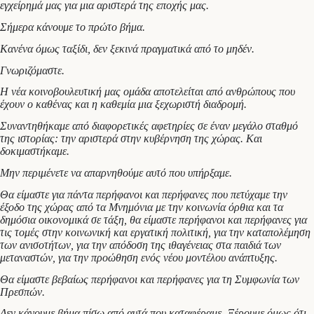
εγχείρημά μας για μια αριστερά της εποχής μας.
Σήμερα κάνουμε το πρώτο βήμα.
Κανένα όμως ταξίδι, δεν ξεκινά πραγματικά από το μηδέν.
Γνωριζόμαστε.
Η νέα κοινοβουλευτική μας ομάδα αποτελείται από ανθρώπους που
έχουν ο καθένας και η καθεμία μια ξεχωριστή διαδρομή.
Συναντηθήκαμε από διαφορετικές αφετηρίες σε έναν μεγάλο σταθμό
της ιστορίας: την αριστερά στην κυβέρνηση της χώρας. Και
δοκιμαστήκαμε.
Μην περιμένετε να απαρνηθούμε αυτό που υπήρξαμε.
Θα είμαστε για πάντα περήφανοι και περήφανες που πετύχαμε την
έξοδο της χώρας από τα Μνημόνια με την κοινωνία όρθια και τα
δημόσια οικονομικά σε τάξη, θα είμαστε περήφανοι και περήφανες για
τις τομές στην κοινωνική και εργατική πολιτική, για την καταπολέμηση
των ανισοτήτων, για την απόδοση της ιθαγένειας στα παιδιά των
μεταναστών, για την προώθηση ενός νέου μοντέλου ανάπτυξης.
Θα είμαστε βεβαίως περήφανοι και περήφανες για τη Συμφωνία των
Πρεσπών.
Δεν κάνουμε βήμα πίσω από αυτά που καταφέραμε. Ξέρουμε όμως ότι