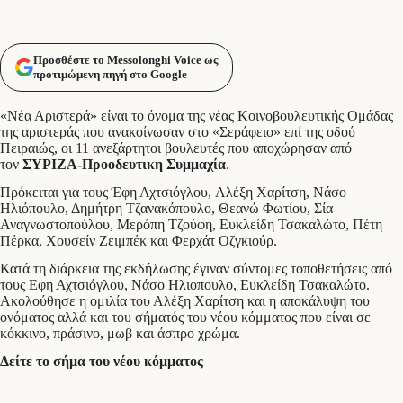
Προσθέστε το Messolonghi Voice ως
προτιμώμενη πηγή στο Google
«Νέα Αριστερά» είναι το όνομα της νέας Κοινοβουλευτικής Ομάδας
της αριστεράς που ανακοίνωσαν στο «Σεράφειο» επί της οδού
Πειραιώς, οι 11 ανεξάρτητοι βουλευτές που αποχώρησαν από
τον
ΣΥΡΙΖΑ-Προοδευτικη Συμμαχία
.
Πρόκειται για τους Έφη Αχτσιόγλου, Αλέξη Χαρίτση, Νάσο
Ηλιόπουλο, Δημήτρη Τζανακόπουλο, Θεανώ Φωτίου, Σία
Αναγνωστοπούλου, Μερόπη Τζούφη, Ευκλείδη Τσακαλώτο, Πέτη
Πέρκα, Χουσείν Ζειμπέκ και Φερχάτ Οζγκιούρ.
Κατά τη διάρκεια της εκδήλωσης έγιναν σύντομες τοποθετήσεις από
τους Εφη Αχτσιόγλου, Νάσο Ηλιοπουλο, Ευκλείδη Τσακαλώτο.
Ακολούθησε η ομιλία του Αλέξη Χαρίτση και η αποκάλυψη του
ονόματος αλλά και του σήματός του νέου κόμματος που είναι σε
κόκκινο, πράσινο, μωβ και άσπρο χρώμα.
Δείτε το σήμα του νέου κόμματος