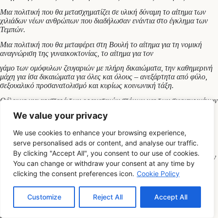
Μια πολιτική που θα μετασχηματίζει σε υλική δύναμη το αίτημα των
χιλιάδων νέων ανθρώπων που διαδήλωσαν ενάντια στο έγκλημα των
Τεμπών.
Μια πολιτική που θα μεταφέρει στη Βουλή το αίτημα για τη νομική
αναγνώριση της γυναικοκτονίας, το αίτημα για τον
γάμο των ομόφυλων ζευγαριών με πλήρη δικαιώματα, την καθημερινή
μάχη για ίσα δικαιώματα για όλες και όλους – ανεξάρτητα από φύλο,
σεξουαλικό προσανατολισμό και κυρίως κοινωνική τάξη.
Θέλουμε μια αριστερά των οραματικών στόχων και των συγκεκριμένων
βημάτων.
We value your privacy
Που θέτει στο επίκεντρο το μεγάλο ζήτημα της κοινωνικής ανισότητας
We use cookies to enhance your browsing experience,
και υποτάσσει τα πάντα στο στόχο της καταπολέμησής της.
serve personalised ads or content, and analyse our traffic.
Και κυρίως αναλαμβάνει την ευθύνη της σύγκρουσης με τα ισχυρά
By clicking "Accept All", you consent to our use of cookies.
πολιτικά και οικονομικά συμφέροντα που αυξάνουν τη δύναμή τους την
You can change or withdraw your consent at any time by
ώρα που οι πολλοί και οι πολλές μαθαίνουν να ζουν με τα λίγα – τόσο
clicking the consent preferences icon.
Cookie Policy
ως εισόδημα, όσο και ως προσδοκίες.
Για να μπουν κανόνες στην κερδοφορία των λίγων, για να μην είναι η
Customize
Reject All
Accept All
εργασιακή ανασφάλεια και επισφάλεια οι αυτονόητες συνθήκες για τη
νέα γενιά, για ένα μοντέλο ανάπτυξης που δεν θα μετατρέπει τη χώρα
μας σε φτηνό πάροχο υπηρεσιών, αλλά σε ισχυρό παραγωγικό πόλο