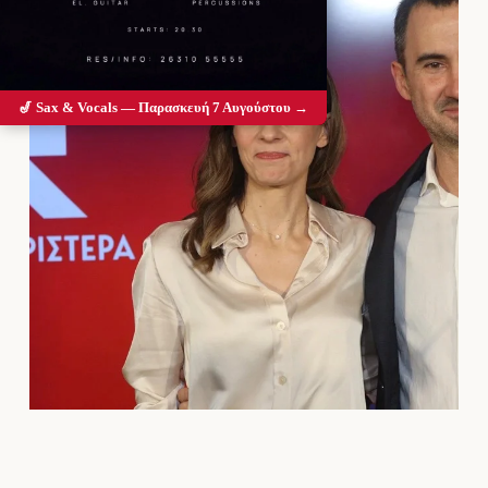
🎷 Sax & Vocals — Παρασκευή 7 Αυγούστου →