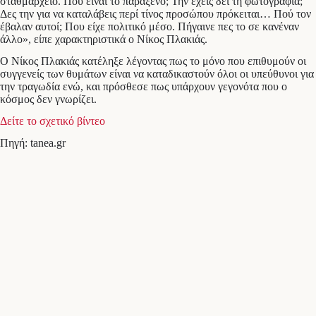
σταθμαρχείο. Που είναι το παράξενο; Την έχεις δει τη φωτογραφία;
Δες την για να καταλάβεις περί τίνος προσώπου πρόκειται… Πού τον
έβαλαν αυτοί; Που είχε πολιτικό μέσο. Πήγαινε πες το σε κανέναν
άλλο», είπε χαρακτηριστικά ο Νίκος Πλακιάς.
Ο Νίκος Πλακιάς κατέληξε λέγοντας πως το μόνο που επιθυμούν οι
συγγενείς των θυμάτων είναι να καταδικαστούν όλοι οι υπεύθυνοι για
την τραγωδία ενώ, και πρόσθεσε πως υπάρχουν γεγονότα που ο
κόσμος δεν γνωρίζει.
Δείτε το σχετικό βίντεο
Πηγή: tanea.gr