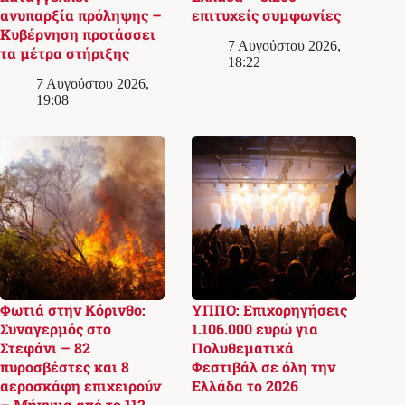
ανυπαρξία πρόληψης –
επιτυχείς συμφωνίες
Κυβέρνηση προτάσσει
7 Αυγούστου 2026,
τα μέτρα στήριξης
18:22
7 Αυγούστου 2026,
19:08
Φωτιά στην Κόρινθο:
ΥΠΠΟ: Επιχορηγήσεις
Συναγερμός στο
1.106.000 ευρώ για
Στεφάνι – 82
Πολυθεματικά
πυροσβέστες και 8
Φεστιβάλ σε όλη την
αεροσκάφη επιχειρούν
Ελλάδα το 2026
– Μήνυμα από το 112