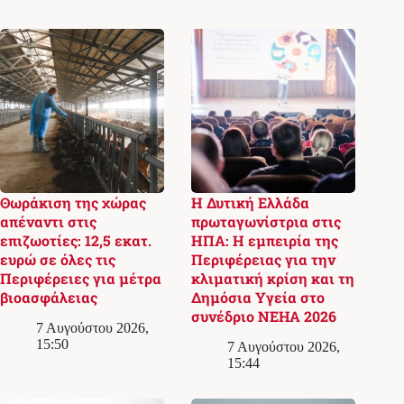
Θωράκιση της χώρας
Η Δυτική Ελλάδα
απέναντι στις
πρωταγωνίστρια στις
επιζωοτίες: 12,5 εκατ.
ΗΠΑ: Η εμπειρία της
ευρώ σε όλες τις
Περιφέρειας για την
Περιφέρειες για μέτρα
κλιματική κρίση και τη
βιοασφάλειας
Δημόσια Υγεία στο
συνέδριο NEHA 2026
7 Αυγούστου 2026,
15:50
7 Αυγούστου 2026,
15:44