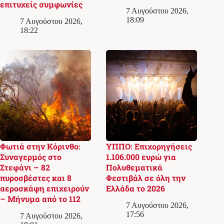
επιτυχείς συμφωνίες
7 Αυγούστου 2026,
18:09
7 Αυγούστου 2026,
18:22
Φωτιά στην Κόρινθο:
ΥΠΠΟ: Επιχορηγήσεις
Συναγερμός στο
1.106.000 ευρώ για
Στεφάνι – 82
Πολυθεματικά
πυροσβέστες και 8
Φεστιβάλ σε όλη την
αεροσκάφη επιχειρούν
Ελλάδα το 2026
– Μήνυμα από το 112
7 Αυγούστου 2026,
17:56
7 Αυγούστου 2026,