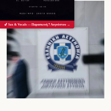
🎷 Sax & Vocals — Παρασκευή 7 Αυγούστου →