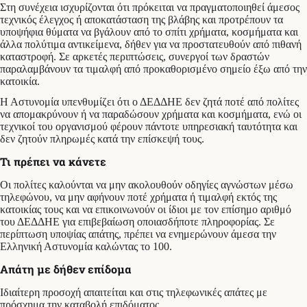
Στη συνέχεια ισχυρίζονται ότι πρόκειται να πραγματοποιηθεί άμεσος
τεχνικός έλεγχος ή αποκατάσταση της βλάβης και προτρέπουν τα
υποψήφια θύματα να βγάλουν από το σπίτι χρήματα, κοσμήματα και
άλλα πολύτιμα αντικείμενα, δήθεν για να προστατευθούν από πιθανή
καταστροφή. Σε αρκετές περιπτώσεις, συνεργοί των δραστών
παραλαμβάνουν τα τιμαλφή από προκαθορισμένο σημείο έξω από την
κατοικία.
Η Αστυνομία υπενθυμίζει ότι ο ΔΕΔΔΗΕ δεν ζητά ποτέ από πολίτες
να απομακρύνουν ή να παραδώσουν χρήματα και κοσμήματα, ενώ οι
τεχνικοί του οργανισμού φέρουν πάντοτε υπηρεσιακή ταυτότητα και
δεν ζητούν πληρωμές κατά την επίσκεψή τους.
Τι πρέπει να κάνετε
Οι πολίτες καλούνται να μην ακολουθούν οδηγίες αγνώστων μέσω
τηλεφώνου, να μην αφήνουν ποτέ χρήματα ή τιμαλφή εκτός της
κατοικίας τους και να επικοινωνούν οι ίδιοι με τον επίσημο αριθμό
του ΔΕΔΔΗΕ για επιβεβαίωση οποιασδήποτε πληροφορίας. Σε
περίπτωση υποψίας απάτης, πρέπει να ενημερώνουν άμεσα την
Ελληνική Αστυνομία καλώντας το 100.
Απάτη με δήθεν επίδομα
Ιδιαίτερη προσοχή απαιτείται και στις τηλεφωνικές απάτες με
πρόσχημα την καταβολή επιδόματος.