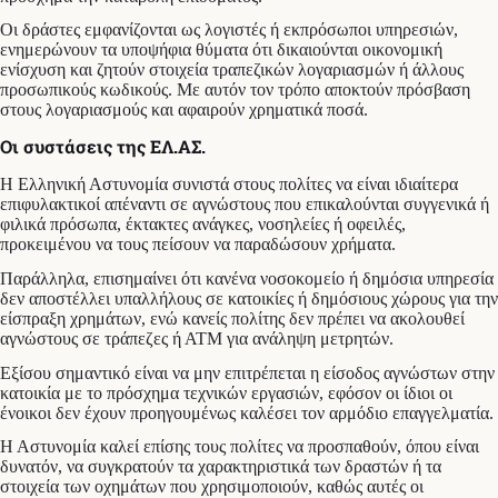
Οι δράστες εμφανίζονται ως λογιστές ή εκπρόσωποι υπηρεσιών,
ενημερώνουν τα υποψήφια θύματα ότι δικαιούνται οικονομική
ενίσχυση και ζητούν στοιχεία τραπεζικών λογαριασμών ή άλλους
προσωπικούς κωδικούς. Με αυτόν τον τρόπο αποκτούν πρόσβαση
στους λογαριασμούς και αφαιρούν χρηματικά ποσά.
Οι συστάσεις της ΕΛ.ΑΣ.
Η Ελληνική Αστυνομία συνιστά στους πολίτες να είναι ιδιαίτερα
επιφυλακτικοί απέναντι σε αγνώστους που επικαλούνται συγγενικά ή
φιλικά πρόσωπα, έκτακτες ανάγκες, νοσηλείες ή οφειλές,
προκειμένου να τους πείσουν να παραδώσουν χρήματα.
Παράλληλα, επισημαίνει ότι κανένα νοσοκομείο ή δημόσια υπηρεσία
δεν αποστέλλει υπαλλήλους σε κατοικίες ή δημόσιους χώρους για την
είσπραξη χρημάτων, ενώ κανείς πολίτης δεν πρέπει να ακολουθεί
αγνώστους σε τράπεζες ή ΑΤΜ για ανάληψη μετρητών.
Εξίσου σημαντικό είναι να μην επιτρέπεται η είσοδος αγνώστων στην
κατοικία με το πρόσχημα τεχνικών εργασιών, εφόσον οι ίδιοι οι
ένοικοι δεν έχουν προηγουμένως καλέσει τον αρμόδιο επαγγελματία.
Η Αστυνομία καλεί επίσης τους πολίτες να προσπαθούν, όπου είναι
δυνατόν, να συγκρατούν τα χαρακτηριστικά των δραστών ή τα
στοιχεία των οχημάτων που χρησιμοποιούν, καθώς αυτές οι