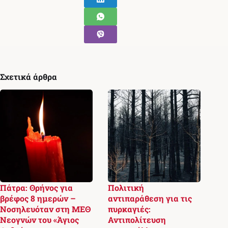
Σχετικά άρθρα
Πάτρα: Θρήνος για
Πολιτική
βρέφος 8 ημερών –
αντιπαράθεση για τις
Νοσηλευόταν στη ΜΕΘ
πυρκαγιές:
Νεογνών του «Άγιος
Αντιπολίτευση