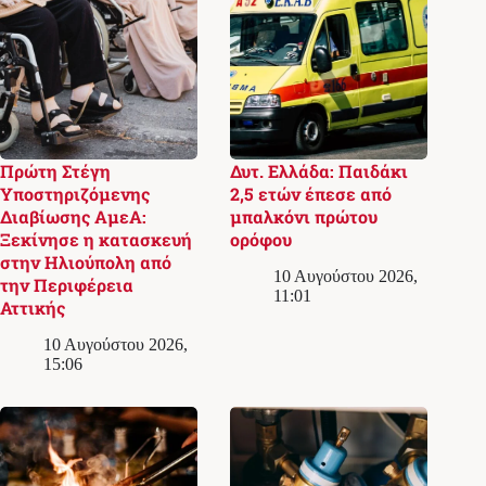
Πρώτη Στέγη
Δυτ. Ελλάδα: Παιδάκι
Υποστηριζόμενης
2,5 ετών έπεσε από
Διαβίωσης ΑμεΑ:
μπαλκόνι πρώτου
Ξεκίνησε η κατασκευή
ορόφου
στην Ηλιούπολη από
10 Αυγούστου 2026,
την Περιφέρεια
11:01
Αττικής
10 Αυγούστου 2026,
15:06