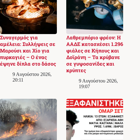
Συναγερμός για
Λαθρεμπόριο φρέον: Η
αμέλεια: Συλλήψεις σε
ΑΑΔΕ κατασχέσει 1.296
Μαρούσι και Χίο για
φιάλες σε Κήπους και
πυρκαγιές – Ο ένας
Δοϊράνη – Τα κρύβανε
έψηνε δίπλα στο δάσος
σε γυψοσανίδες και
κρύπτες
9 Αυγούστου 2026,
20:11
9 Αυγούστου 2026,
19:07