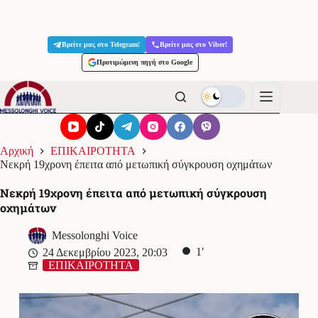
Μετάβαση
στο
Βρείτε μας στο Telegram!
Βρείτε μας στο Viber!
περιεχόμενο
Προτιμώμενη πηγή στο Google
Αρχική
ΕΠΙΚΑΙΡΟΤΗΤΑ
Νεκρή 19χρονη έπειτα από μετωπική σύγκρουση οχημάτων
Νεκρή 19χρονη έπειτα από μετωπική σύγκρουση
οχημάτων
Messolonghi Voice
1′
24 Δεκεμβρίου 2023, 20:03
ΕΠΙΚΑΙΡΟΤΗΤΑ