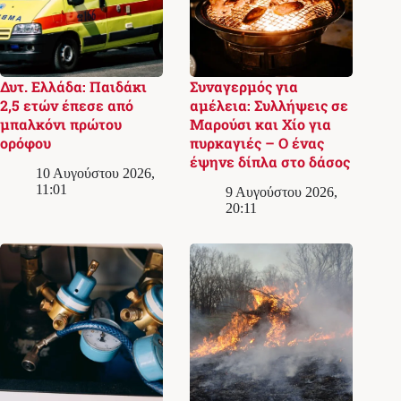
Δυτ. Ελλάδα: Παιδάκι
Συναγερμός για
2,5 ετών έπεσε από
αμέλεια: Συλλήψεις σε
μπαλκόνι πρώτου
Μαρούσι και Χίο για
ορόφου
πυρκαγιές – Ο ένας
έψηνε δίπλα στο δάσος
10 Αυγούστου 2026,
11:01
9 Αυγούστου 2026,
20:11