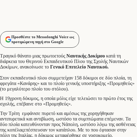
Προσθέστε το Messolonghi Voice ως
προτιμώμενη πηγή στο Google
Τραγικό θάνατο μιας πρωτοετούς
Ναυτικής Δοκίμου
κατά τη
διάρκεια του Θερινού Εκπαιδευτικού Πλου της Σχολής Ναυτικών
Δοκίμων, ανακοίνωσε το
Γενικό Επιτελείο Ναυτικού.
Στον εκπαιδευτικό πλου συμμετείχαν 158 δόκιμοι σε δύο πλοία, τη
φρεγάτα «Κανάρης» και το πλοίο γενικής υποστήριξης «Προμηθεύς»
(το μεγαλύτερο πλοίο του στόλου).
Η 19χρονη δόκιμος, η οποία μόλις είχε τελειώσει το πρώτο έτος της
σχολής, επέβαινε στο «Προμηθεύς».
Την Τρίτη εμφάνισε πυρετό και αμέσως της χορηγήθηκαν
αντιπυρετικά και αντιβίωση, ωστόσο τα συμπτώματα επέμεναν. Τα
δύο πλοία κατευθύνονταν προς Νάπολη, ωστόσο λόγω της ασθένειας
της κοπέλαςεπέσπευσαν τον κατάπλου. Με το που έφτασαν στην
πόλη της Ιταλίας, η δόκιμος μεταφέρθηκε σε νοσοκομείο.