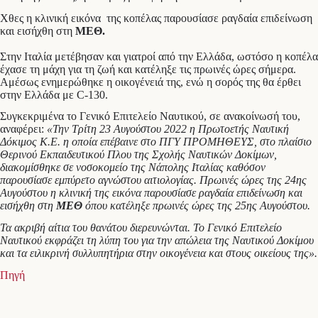
Χθες η κλινική εικόνα της κοπέλας παρουσίασε ραγδαία επιδείνωση
και εισήχθη στη
ΜΕΘ.
Στην Ιταλία μετέβησαν και γιατροί από την Ελλάδα, ωστόσο η κοπέλα
έχασε τη μάχη για τη ζωή και κατέληξε τις πρωινές ώρες σήμερα.
Αμέσως ενημερώθηκε η οικογένειά της, ενώ η σορός της θα έρθει
στην Ελλάδα με C-130.
Συγκεκριμένα το Γενικό Επιτελείο Ναυτικού, σε ανακοίνωσή του,
αναφέρει:
«Την Τρίτη 23 Αυγούστου 2022 η Πρωτοετής Ναυτική
Δόκιμος Κ.Ε. η οποία επέβαινε στο ΠΓΥ ΠΡΟΜΗΘΕΥΣ, στο πλαίσιο
Θερινού Εκπαιδευτικού Πλου της Σχολής Ναυτικών Δοκίμων,
διακομίσθηκε σε νοσοκομείο της Νάπολης Ιταλίας καθόσον
παρουσίασε εμπύρετο αγνώστου αιτιολογίας. Πρωινές ώρες της 24ης
Αυγούστου η κλινική της εικόνα παρουσίασε ραγδαία επιδείνωση και
εισήχθη στη
ΜΕΘ
όπου κατέληξε πρωινές ώρες της 25ης Αυγούστου.
Τα ακριβή αίτια του θανάτου διερευνώνται. Το Γενικό Επιτελείο
Ναυτικού εκφράζει τη λύπη του για την απώλεια της Ναυτικού Δοκίμου
και τα ειλικρινή συλλυπητήρια στην οικογένεια και στους οικείους της».
Πηγή