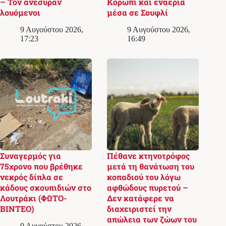
– Τον ανέσυραν
Κορωπί και εναέρια
λουόμενοι
μέσα σε Σουφλί
9 Αυγούστου 2026,
9 Αυγούστου 2026,
17:23
16:49
Συναγερμός για
Πέθανε κτηνοτρόφος
75χρονο που βρέθηκε
μετά τη θανάτωση του
νεκρός δίπλα σε
κοπαδιού του λόγω
κάδους σκουπιδιών στο
αφθώδους πυρετού –
Λουτράκι (ΦΩΤΟ-
Δεν κατάφερε να
ΒΙΝΤΕΟ)
διαχειριστεί την
απώλεια των ζώων του
9 Αυγούστου 2026,