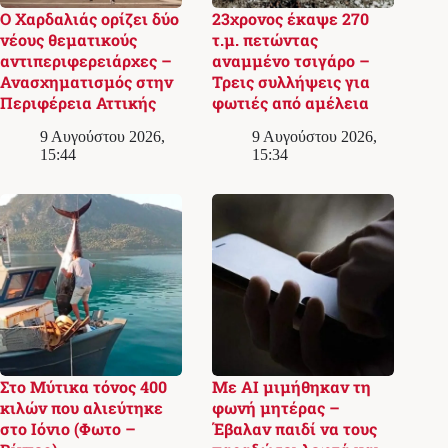
Ο Χαρδαλιάς ορίζει δύο
23χρονος έκαψε 270
νέους θεματικούς
τ.μ. πετώντας
αντιπεριφερειάρχες –
αναμμένο τσιγάρο –
Ανασχηματισμός στην
Τρεις συλλήψεις για
Περιφέρεια Αττικής
φωτιές από αμέλεια
9 Αυγούστου 2026,
9 Αυγούστου 2026,
15:44
15:34
Στο Μύτικα τόνος 400
Με AI μιμήθηκαν τη
κιλών που αλιεύτηκε
φωνή μητέρας –
στο Ιόνιο (Φωτο –
Έβαλαν παιδί να τους