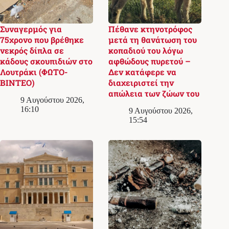
Συναγερμός για
Πέθανε κτηνοτρόφος
75χρονο που βρέθηκε
μετά τη θανάτωση του
νεκρός δίπλα σε
κοπαδιού του λόγω
κάδους σκουπιδιών στο
αφθώδους πυρετού –
Λουτράκι (ΦΩΤΟ-
Δεν κατάφερε να
ΒΙΝΤΕΟ)
διαχειριστεί την
απώλεια των ζώων του
9 Αυγούστου 2026,
16:10
9 Αυγούστου 2026,
15:54