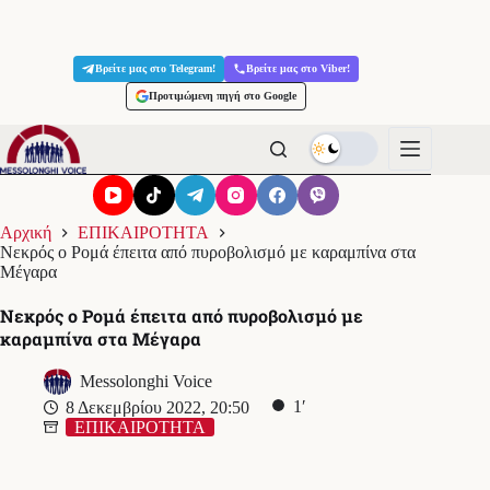
Μετάβαση
στο
Βρείτε μας στο Telegram!
Βρείτε μας στο Viber!
περιεχόμενο
Προτιμώμενη πηγή στο Google
Αρχική
ΕΠΙΚΑΙΡΟΤΗΤΑ
Νεκρός ο Ρομά έπειτα από πυροβολισμό με καραμπίνα στα
Μέγαρα
Νεκρός ο Ρομά έπειτα από πυροβολισμό με
καραμπίνα στα Μέγαρα
Messolonghi Voice
1′
8 Δεκεμβρίου 2022, 20:50
ΕΠΙΚΑΙΡΟΤΗΤΑ