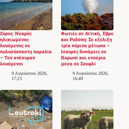
Σύρος: Νεκρός
Φωτιές σε Αττική, Έβρο
ηλικιωμένος
και Ροδόπη: Σε εξέλιξη
λουόμενος σε
τρία πύρινα μέτωπα –
πολυσύχναστη παραλία
Ισχυρές δυνάμεις σε
– Τον ανέσυραν
Κορωπί και εναέρια
λουόμενοι
μέσα σε Σουφλί
9 Αυγούστου 2026,
9 Αυγούστου 2026,
17:23
16:49