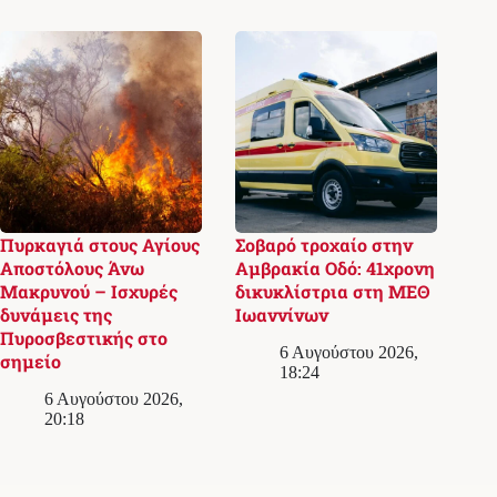
Πυρκαγιά στους Αγίους
Σοβαρό τροχαίο στην
Αποστόλους Άνω
Αμβρακία Οδό: 41χρονη
Μακρυνού – Ισχυρές
δικυκλίστρια στη ΜΕΘ
δυνάμεις της
Ιωαννίνων
Πυροσβεστικής στο
6 Αυγούστου 2026,
σημείο
18:24
6 Αυγούστου 2026,
20:18