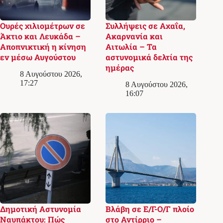
Ουρές χιλιομέτρων σε
Συλλήψεις σε Αχαΐα,
Άκτιο και Λευκάδα –
Ακαρνανία και
Αποπνικτική η κίνηση
Αιτωλία – Τα
εν μέσω Αυγούστου
αστυνομικά δελτία της
ημέρας
8 Αυγούστου 2026,
17:27
8 Αυγούστου 2026,
16:07
Δημοτική Αστυνομία
Βλάβη σε Ε/Γ-Ο/Γ πλοίο
Ναυπάκτου: Πώς
στο Αντίρριο –