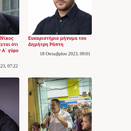
 Νίκος
Ευχαριστήριο μήνυμα του
εται ότι
Δημήτρη Ράπτη
 Α΄ γύρο
18 Οκτωβρίου 2023, 09:01
23, 07:22