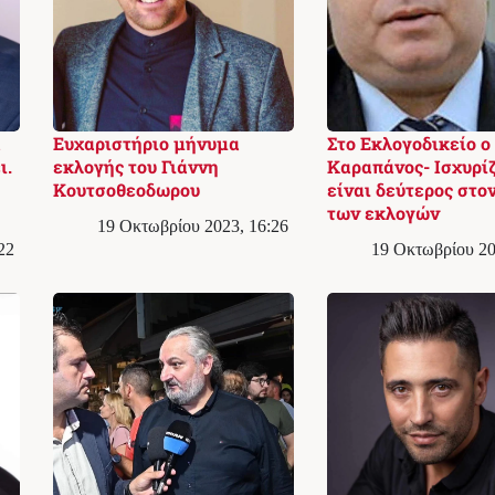
ά
Ευχαριστήριο μήνυμα
Στο Εκλογoδικείο ο
ι.
εκλογής του Γιάννη
Καραπάνος- Ισχυρίζ
Κουτσοθεοδωρου
είναι δεύτερος στον
των εκλογών
19 Οκτωβρίου 2023, 16:26
22
19 Οκτωβρίου 20