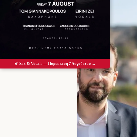
🎷 Sax & Vocals — Παρασκευή 7 Αυγούστου →