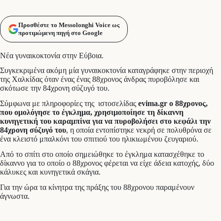
Προσθέστε το Messolonghi Voice ως
προτιμώμενη πηγή στο Google
Νέα γυναικοκτονία στην Εύβοια.
Συγκεκριμένα ακόμη μία γυναικοκτονία καταγράφηκε στην περιοχή
της Χαλκίδας όταν ένας ένας 88χρονος άνδρας πυροβόλησε και
σκότωσε την 84χρονη σύζυγό του.
Σύμφωνα με πληροφορίες της
ιστοσελίδας
evima.gr ο 88χρονος,
που ομολόγησε το έγκλημα, χρησιμοποίησε τη δίκαννη
κυνηγετική του καραμπίνα για να πυροβολήσει στο κεφάλι την
84χρονη σύζυγό του
, η οποία εντοπίστηκε νεκρή σε πολυθρόνα σε
ένα κλειστό μπαλκόνι του σπιτιού του ηλικιωμένου ζευγαριού.
Από το σπίτι στο οποίο σημειώθηκε το έγκλημα κατασχέθηκε το
δίκαννo για το οποίο o 88χρονος φέρεται να είχε άδεια κατοχής, δύο
κάλυκες και κυνηγετικά σκάγια.
Για την ώρα τα κίνητρα της πράξης του 88χρονου παραμένουν
άγνωστα.