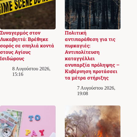
Συναγερμός στον
Πολιτική
Λυκαβηττό: Βρέθηκε
αντιπαράθεση για τις
σορός σε σπηλιά κοντά
πυρκαγιές:
στους Αγίους
Αντιπολίτευση
Ισιδώρους
καταγγέλλει
ανυπαρξία πρόληψης –
8 Αυγούστου 2026,
Κυβέρνηση προτάσσει
15:16
τα μέτρα στήριξης
7 Αυγούστου 2026,
19:08