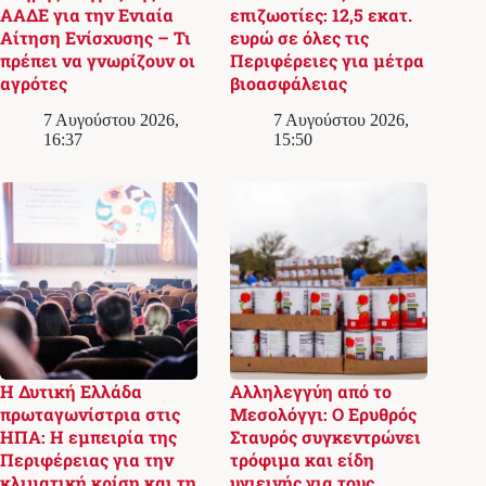
ΑΑΔΕ για την Ενιαία
επιζωοτίες: 12,5 εκατ.
Αίτηση Ενίσχυσης – Τι
ευρώ σε όλες τις
πρέπει να γνωρίζουν οι
Περιφέρειες για μέτρα
αγρότες
βιοασφάλειας
7 Αυγούστου 2026,
7 Αυγούστου 2026,
16:37
15:50
Η Δυτική Ελλάδα
Αλληλεγγύη από το
πρωταγωνίστρια στις
Μεσολόγγι: Ο Ερυθρός
ΗΠΑ: Η εμπειρία της
Σταυρός συγκεντρώνει
Περιφέρειας για την
τρόφιμα και είδη
κλιματική κρίση και τη
υγιεινής για τους