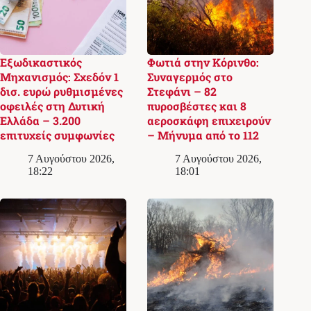
Εξωδικαστικός
Φωτιά στην Κόρινθο:
Μηχανισμός: Σχεδόν 1
Συναγερμός στο
δισ. ευρώ ρυθμισμένες
Στεφάνι – 82
οφειλές στη Δυτική
πυροσβέστες και 8
Ελλάδα – 3.200
αεροσκάφη επιχειρούν
επιτυχείς συμφωνίες
– Μήνυμα από το 112
7 Αυγούστου 2026,
7 Αυγούστου 2026,
18:22
18:01