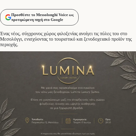
Προσθέστε το Messolonghi Voice ως
προτιμώμενη πηγή στο Google
Ένας νέος, σύγχρονος χώρος φιλοξενίας ανοίγει τις πύλες του στο
Μεσολόγγι, ενισχύοντας το τουριστικό και ξενοδοχειακό προϊόν της
περιοχής.