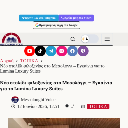
Μετάβαση
στο
Βρείτε μας στο Telegram!
Βρείτε μας στο Viber!
περιεχόμενο
Προτιμώμενη πηγή στο Google
Αρχική
ΤΟΠΙΚΑ
Νέο στολίδι φιλοξενίας στο Μεσολόγγι – Εγκαίνια για το
Lumina Luxury Suites
Νέο στολίδι φιλοξενίας στο Μεσολόγγι – Εγκαίνια
για το Lumina Luxury Suites
Messolonghi Voice
1′
12 Ιουνίου 2026, 12:51
ΤΟΠΙΚΑ