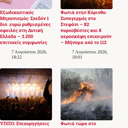
Εξωδικαστικός
Φωτιά στην Κόρινθο:
Μηχανισμός: Σχεδόν 1
Συναγερμός στο
δισ. ευρώ ρυθμισμένες
Στεφάνι – 82
οφειλές στη Δυτική
πυροσβέστες και 8
Ελλάδα – 3.200
αεροσκάφη επιχειρούν
επιτυχείς συμφωνίες
– Μήνυμα από το 112
7 Αυγούστου 2026,
7 Αυγούστου 2026,
18:22
18:01
ΥΠΠΟ: Επιχορηγήσεις
Φωτιά τώρα στο