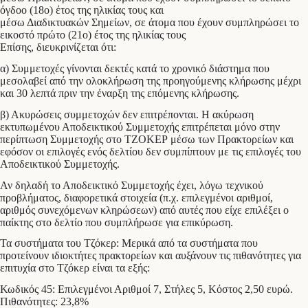
όγδοο (18ο) έτος της ηλικίας τους και
μέσω Διαδικτυακών Σημείων, σε άτομα που έχουν συμπληρώσει το
εικοστό πρώτο (21ο) έτος της ηλικίας τους
Επίσης, διευκρινίζεται ότι:
α) Συμμετοχές γίνονται δεκτές κατά το χρονικό διάστημα που
μεσολαβεί από την ολοκλήρωση της προηγούμενης κλήρωσης μέχρι
και 30 λεπτά πριν την έναρξη της επόμενης κλήρωσης.
β) Ακυρώσεις συμμετοχών δεν επιτρέπονται. Η ακύρωση
εκτυπωμένου Αποδεικτικού Συμμετοχής επιτρέπεται μόνο στην
περίπτωση Συμμετοχής στο ΤΖΟΚΕΡ μέσω των Πρακτορείων και
εφόσον οι επιλογές ενός δελτίου δεν συμπίπτουν με τις επιλογές του
Αποδεικτικού Συμμετοχής.
Αν δηλαδή το Αποδεικτικό Συμμετοχής έχει, λόγω τεχνικού
προβλήματος, διαφορετικά στοιχεία (π.χ. επιλεγμένοι αριθμοί,
αριθμός συνεχόμενων κληρώσεων) από αυτές που είχε επιλέξει ο
παίκτης στο δελτίο που συμπλήρωσε για επικύρωση.
Τα συστήματα του Τζόκερ: Μερικά από τα συστήματα που
προτείνουν ιδιοκτήτες πρακτορείων και αυξάνουν τις πιθανότητες για
επιτυχία στο Τζόκερ είναι τα εξής:
Κωδικός 45: Επιλεγμένοι Αριθμοί 7, Στήλες 5, Κόστος 2,50 ευρώ.
Πιθανότητες: 23,8%