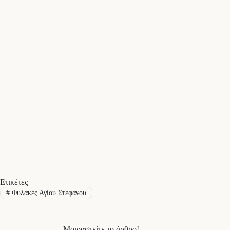
Ετικέτες
#
Φυλακές Αγίου Στεφάνου
Μοιραστείτε το άρθρο!