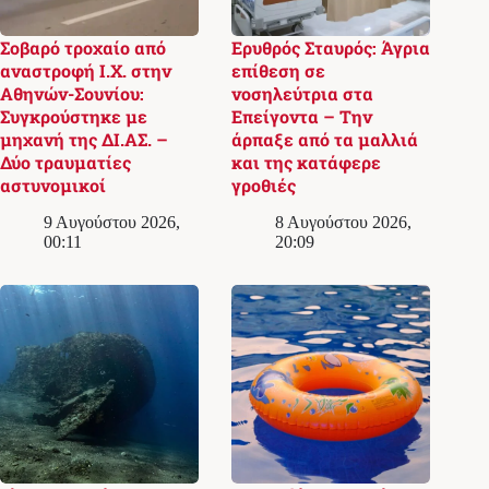
Σοβαρό τροχαίο από
Ερυθρός Σταυρός: Άγρια
αναστροφή Ι.Χ. στην
επίθεση σε
Αθηνών-Σουνίου:
νοσηλεύτρια στα
Συγκρούστηκε με
Επείγοντα – Την
μηχανή της ΔΙ.ΑΣ. –
άρπαξε από τα μαλλιά
Δύο τραυματίες
και της κατάφερε
αστυνομικοί
γροθιές
9 Αυγούστου 2026,
8 Αυγούστου 2026,
00:11
20:09