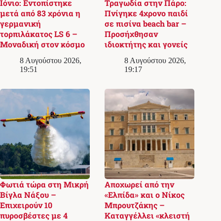
Ιόνιο: Εντοπίστηκε
Τραγωδία στην Πάρο:
μετά από 83 χρόνια η
Πνίγηκε 4χρονο παιδί
γερμανική
σε πισίνα beach bar –
τορπιλάκατος LS 6 –
Προσήχθησαν
Μοναδική στον κόσμο
ιδιοκτήτης και γονείς
8 Αυγούστου 2026,
8 Αυγούστου 2026,
19:51
19:17
Φωτιά τώρα στη Μικρή
Αποχωρεί από την
Βίγλα Νάξου –
«Ελπίδα» και ο Νίκος
Επιχειρούν 10
Μπρουτζάκης –
πυροσβέστες με 4
Καταγγέλλει «κλειστή