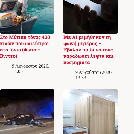
Στο Μύτικα τόνος 400
Με AI μιμήθηκαν τη
κιλών που αλιεύτηκε
φωνή μητέρας –
στο Ιόνιο (Φωτο –
Έβαλαν παιδί να τους
Βίντεο)
παραδώσει λεφτά και
κοσμήματα
9 Αυγούστου 2026,
14:05
9 Αυγούστου 2026,
13:33