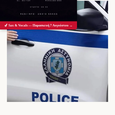
🎷 Sax & Vocals — Παρασκευή 7 Αυγούστου →