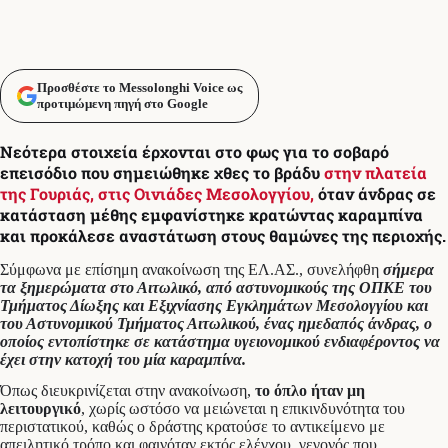
Προσθέστε το Messolonghi Voice ως
προτιμώμενη πηγή στο Google
Νεότερα στοιχεία έρχονται στο φως για το σοβαρό
επεισόδιο που σημειώθηκε χθες το βράδυ
στην πλατεία
της Γουριάς, στις Οινιάδες Μεσολογγίου
,
όταν άνδρας σε
κατάσταση μέθης εμφανίστηκε κρατώντας καραμπίνα
και προκάλεσε αναστάτωση στους θαμώνες της περιοχής.
Σύμφωνα με επίσημη ανακοίνωση της ΕΛ.ΑΣ., συνελήφθη
σήμερα
τα ξημερώματα στο Αιτωλικό, από αστυνομικούς της ΟΠΚΕ του
Τμήματος Δίωξης και Εξιχνίασης Εγκλημάτων Μεσολογγίου και
του Αστυνομικού Τμήματος Αιτωλικού, ένας ημεδαπός άνδρας, ο
οποίος εντοπίστηκε σε κατάστημα υγειονομικού ενδιαφέροντος να
έχει στην κατοχή του μία καραμπίνα.
Όπως διευκρινίζεται στην ανακοίνωση,
το όπλο ήταν μη
λειτουργικό
, χωρίς ωστόσο να μειώνεται η επικινδυνότητα του
περιστατικού, καθώς ο δράστης κρατούσε το αντικείμενο με
απειλητικό τρόπο και φαινόταν εκτός ελέγχου, γεγονός που