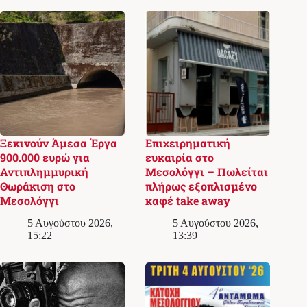
Ξεκινούν Άμεσα Έργα
Επιχειρηματική
900.000 ευρώ για
ευκαιρία στο
Αντιπλημμυρική
Μεσολόγγι – Πωλείται
Θωράκιση στο
πλήρως εξοπλισμένο
Μεσολόγγι
καφέ take away
5 Αυγούστου 2026,
5 Αυγούστου 2026,
15:22
13:39