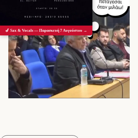
🎷 Sax & Vocals — Παρασκευή 7 Αυγούστου →