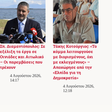
Σπ. Διαμαντόπουλος: Σε
Τάκης Κοτσόργιος: «Το
εξέλιξη τα έργα σε
κόμμα λειτουργούσε
Οινιάδες και Αιτωλικό
με διορισμένους, όχι
– Οι παρεμβάσεις που
με εκλεγμένους» –
τρέχουν
Αποχώρησε από την
«Ελπίδα για τη
4 Αυγούστου 2026,
Δημοκρατία»
14:17
4 Αυγούστου 2026,
12:18