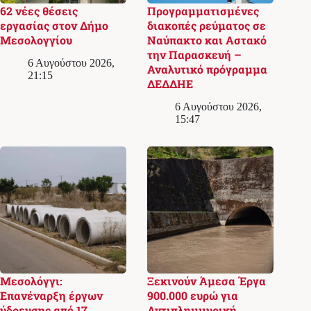
62 νέες θέσεις
Προγραμματισμένες
εργασίας στον Δήμο
διακοπές ρεύματος σε
Μεσολογγίου
Ναύπακτο και Αστακό
την Παρασκευή –
6 Αυγούστου 2026,
Αναλυτικό πρόγραμμα
21:15
ΔΕΔΔΗΕ
6 Αυγούστου 2026,
15:47
Μεσολόγγι:
Ξεκινούν Άμεσα Έργα
Επανέναρξη έργων
900.000 ευρώ για
ύδρευσης από 17
Αντιπλημμυρική