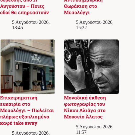
Αυγούστου – Ποιες
Θωράκιση στο
οδοί θα επηρεαστούν
Μεσολόγγι
5 Αυγούστου 2026,
5 Αυγούστου 2026,
18:45
15:22
Επιχειρηματική
Μοναδική έκθεση
ευκαιρία στο
φωτογραφίας του
Μεσολόγγι – Πωλείται
Νίκου Αλιάγα στο
πλήρως εξοπλισμένο
Μουσείο Άλατος
καφέ take away
5 Αυγούστου 2026,
11:57
5 Αυγούστου 2026,