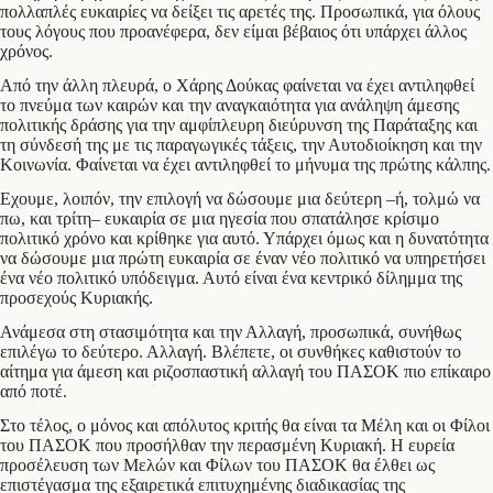
πολλαπλές ευκαιρίες να δείξει τις αρετές της. Προσωπικά, για όλους
τους λόγους που προανέφερα, δεν είμαι βέβαιος ότι υπάρχει άλλος
χρόνος.
Από την άλλη πλευρά, ο Χάρης Δούκας φαίνεται να έχει αντιληφθεί
το πνεύμα των καιρών και την αναγκαιότητα για ανάληψη άμεσης
πολιτικής δράσης για την αμφίπλευρη διεύρυνση της Παράταξης και
τη σύνδεσή της με τις παραγωγικές τάξεις, την Αυτοδιοίκηση και την
Κοινωνία. Φαίνεται να έχει αντιληφθεί το μήνυμα της πρώτης κάλπης.
Εχουμε, λοιπόν, την επιλογή να δώσουμε μια δεύτερη –ή, τολμώ να
πω, και τρίτη– ευκαιρία σε μια ηγεσία που σπατάλησε κρίσιμο
πολιτικό χρόνο και κρίθηκε για αυτό. Υπάρχει όμως και η δυνατότητα
να δώσουμε μια πρώτη ευκαιρία σε έναν νέο πολιτικό να υπηρετήσει
ένα νέο πολιτικό υπόδειγμα. Αυτό είναι ένα κεντρικό δίλημμα της
προσεχούς Κυριακής.
Ανάμεσα στη στασιμότητα και την Αλλαγή, προσωπικά, συνήθως
επιλέγω το δεύτερο. Αλλαγή. Βλέπετε, οι συνθήκες καθιστούν το
αίτημα για άμεση και ριζοσπαστική αλλαγή του ΠΑΣΟΚ πιο επίκαιρο
από ποτέ.
Στο τέλος, ο μόνος και απόλυτος κριτής θα είναι τα Μέλη και οι Φίλοι
του ΠΑΣΟΚ που προσήλθαν την περασμένη Κυριακή. Η ευρεία
προσέλευση των Μελών και Φίλων του ΠΑΣΟΚ θα έλθει ως
επιστέγασμα της εξαιρετικά επιτυχημένης διαδικασίας της