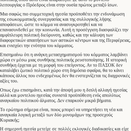
λειτουργίας ο Πρόεδρος είναι στην ουσία πρώτος μεταξύ ίσων.
Μια σαφώς πιο συμμετοχική ηγεσία προϋποθέτει την ενδυνάμωση
της εσωκομματικής συνεργασίας και της συλλογικής λήψης
αποφάσεων, ώστε το κόμμα να ανασυγκροτηθεί και να
επανασυνδεθεί με την κοινωνία. Αυτή η προσέγγιση διασφαλίζει την
αμφίπλευρη πολιτική διεύρυνση, καθώς και την κάλυψη των
διαφορετικών απαιτήσεων των αστικών κέντρων και της Περιφέρειας,
και ενισχύει την ενότητα του κόμματος.
Επισημαίνω ότι η ανάγκη μετασχηματισμού του κόμματος λαμβάνει
χώρα εν μέσω μιας συνθήκης πολιτικής ρευστοποίησης. Η ιστορική
συνθήκη έρχεται με τη μορφή του επείγοντος. Αν το ΠΑΣΟΚ δεν
καταλάβει ζωτικό πολιτικό χώρο στη δημόσια σφαίρα, θα το κάνει
κάποιος άλλος που ενδεχομένως δεν θα ενστερνίζεται τις διαχρονικές
αξίες του.
Οπως έχω επισημάνει, κατά την άποψή μου η διπλή αλλαγή ηγεσίας
αλλά και μοντελου ηγεσίας συνιστά προϋπόθεση ενός απολύτως
αναγκαίου πολιτικού άλματος. Δεν επαρκούν μικρά βήματα.
Το ερώτημα σήμερα είναι, ποιος μπορεί να υπηρετήσει τη νέα και
αναγκαία λογική μεταξύ των δύο μονομάχων της προσεχούς
Κυριακής;
Η σημερινή ηγεσία μετείχε σε πολλές εκλογικές διαδικασίες και είχε