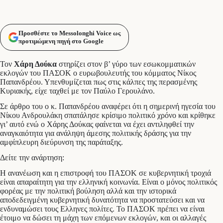
Προσθέστε το Messolonghi Voice ως
προτιμώμενη πηγή στο Google
Τον
Χάρη Δούκα
στηρίζει στον β’ γύρο των εσωκομματικών
εκλογών του ΠΑΣΟΚ ο ευρωβουλευτής του κόμματος Νίκος
Παπανδρέου. Υπενθυμίζεται πως στις κάλπες της περασμένης
Κυριακής, είχε ταχθεί με τον Παύλο Γερουλάνο.
Σε άρθρο του ο κ. Παπανδρέου αναφέρει ότι η σημερινή ηγεσία του
Νίκου Ανδρουλάκη σπατάλησε κρίσιμο πολιτικό χρόνο και κρίθηκε
γι’ αυτό ενώ ο Χάρης Δούκας φαίνεται να έχει αντιληφθεί την
αναγκαιότητα για ανάληψη άμεσης πολιτικής δράσης για την
αμφίπλευρη διεύρυνση της παράταξης.
Δείτε την ανάρτηση:
Η ανανέωση και η επιστροφή του ΠΑΣΟΚ σε κυβερνητική τροχιά
είναι απαραίτητη για την ελληνική κοινωνία. Είναι ο μόνος πολιτικός
φορέας με την πολιτική βούληση αλλά και την ιστορικά
αποδεδειγμένη κυβερνητική δυνατότητα να προστατεύσει και να
ενδυναμώσει τους Ελληνες πολίτες. Το ΠΑΣΟΚ πρέπει να είναι
έτοιμο να δώσει τη μάχη των επόμενων εκλογών, και οι αλλαγές