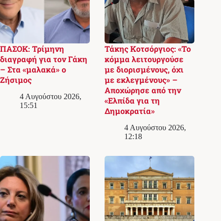
ΠΑΣΟΚ: Τρίμηνη
Τάκης Κοτσόργιος: «Το
διαγραφή για τον Γάκη
κόμμα λειτουργούσε
– Στα «μαλακά» ο
με διορισμένους, όχι
Ζήσιμος
με εκλεγμένους» –
Αποχώρησε από την
4 Αυγούστου 2026,
«Ελπίδα για τη
15:51
Δημοκρατία»
4 Αυγούστου 2026,
12:18