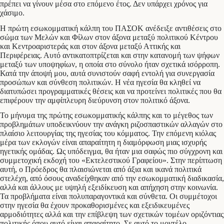
πρέπει να γίνουν μέσα στο επόμενο έτος. Δεν υπάρχει χρόνος για
χάσιμο.
Η πρώτη εσωκομματική κάλπη του ΠΑΣΟΚ ανέδειξε αντιθέσεις στο
σώμα των Μελών και Φίλων στον άξονα μεταξύ πολιτικού Κέντρου
και Κεντροαριστεράς και στον άξονα μεταξύ Αττικής και
Περιφέρειας. Αυτό αντικατοπτρίζεται και στην κατανομή των ψήφων
μεταξύ των υποψηφίων, η οποία στο σύνολο ήταν σχετικά ισόρροπη.
Κατά την άποψή μου, αυτά συνιστούν σαφή εντολή για συνεργασία
προσώπων και σύνθεση πολιτικών. Η νέα ηγεσία θα κληθεί να
διατυπώσει προγραμματικές θέσεις και να προτείνει πολιτικές που θα
επιφέρουν την αμφίπλευρη διεύρυνση στον πολιτικό άξονα.
Το μήνυμα της πρώτης εσωκομματικής κάλπης και το μέγεθος των
προβλημάτων υποδεικνύουν την ανάγκη ριζοσπαστικών αλλαγών στο
πλαίσιο λειτουργίας της ηγεσίας του κόμματος. Την επόμενη κιόλας
μέρα των εκλογών είναι απαραίτητη η διαμόρφωση μιας ισχυρής
ηγετικής ομάδας. Ως υπόδειγμα, θα ήταν μια σαφώς πιο σύγχρονη και
συμμετοχική εκδοχή του «Εκτελεστικού Γραφείου». Στην περίπτωση
αυτή, ο Πρόεδρος θα πλαισιώνεται από άξια και ικανά πολιτικά
στελέχη, από όσους αναδείχθηκαν από την εσωκομματική διαδικασία,
αλλά και άλλους με υψηλή εξειδίκευση και απήχηση στην κοινωνία.
Τα προβλήματα είναι πολυπαραγοντικά και σύνθετα. Οι συμμέτοχοι
στην ηγεσία θα έχουν προκαθορισμένες και εξειδικευμένες
αρμοδιότητες αλλά και την επίβλεψη των σχετικών τομέων οριζόντιας
πολιτικής όπου αυτό είναι απαραίτητο. Σε αυτό το μοντέλο