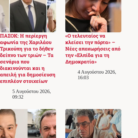
ΠΑΣΟΚ: Η περίεργη
«Ο τελευταίος να
αφωνία της Χαριλάου
κλείσει την πόρτα» –
Τρικούπη για το δήθεν
Νέες αποχωρήσεις από
δείπνο των τριών – Τα
την «Ελπίδα για τη
σενάρια που
Δημοκρατία»
διακινούνται και η
4 Αυγούστου 2026,
απειλή για δημοσίευση
16:03
επιπλέον στοιχείων
5 Αυγούστου 2026,
09:32