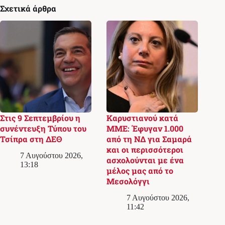
Σχετικά άρθρα
Στις 9 Σεπτεμβρίου η
Καρυστιανού κατά
συνέντευξη Τύπου του
ΜΜΕ: Έφυγαν 1.000
Τσίπρα στη ΔΕΘ
από τη ΝΔ για Σαμαρά
και οι περισσότεροι
7 Αυγούστου 2026,
ασχολούνται με ένα
13:18
μέλος μας από το
Μεσολόγγι
7 Αυγούστου 2026,
11:42