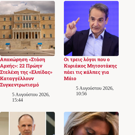
Αποχώρηση «Στάση
Οι τρεις λόγοι που ο
Αρχής»: 22 Πρώην
Κυριάκος Μητσοτάκης
Στελέχη της «Ελπίδας»
πάει τις κάλπες για
Καταγγέλλουν
Μάιο
Συγκεντρωτισμό
5 Αυγούστου 2026,
10:56
5 Αυγούστου 2026,
15:44