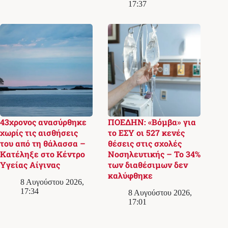
17:37
43χρονος ανασύρθηκε
ΠΟΕΔΗΝ: «Βόμβα» για
χωρίς τις αισθήσεις
το ΕΣΥ οι 527 κενές
του από τη θάλασσα –
θέσεις στις σχολές
Κατέληξε στο Κέντρο
Νοσηλευτικής – Το 34%
Υγείας Αίγινας
των διαθέσιμων δεν
καλύφθηκε
8 Αυγούστου 2026,
17:34
8 Αυγούστου 2026,
17:01