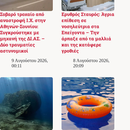
Σοβαρό τροχαίο από
Ερυθρός Σταυρός: Άγρια
αναστροφή Ι.Χ. στην
επίθεση σε
Αθηνών-Σουνίου:
νοσηλεύτρια στα
Συγκρούστηκε με
Επείγοντα – Την
μηχανή της ΔΙ.ΑΣ. –
άρπαξε από τα μαλλιά
Δύο τραυματίες
και της κατάφερε
αστυνομικοί
γροθιές
9 Αυγούστου 2026,
8 Αυγούστου 2026,
00:11
20:09