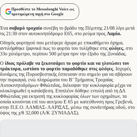
Προσθέστε το Messolonghi Voice ως
προτιμώμενη πηγή στο Google
Ένα
σοβαρό τροχαίο
συνέβη το βράδυ της Πέμπτης 21/08 λίγο μετά
τις 21:30 στον αυτοκινητόδρομο Ε65, στο ρεύμα προς
Λαμία.
Οδηγός φορτηγού που μετέφερε άχυρα με επικαθήμενο όχημα,
αντιλήφθηκε ξαφνικά πως το φορτίο του τυλίχθηκε στις
φλόγες
, στο
33ο χιλιόμετρο, περίπου 500 μέτρα πριν την έξοδο της Ξυνιάδας.
Ο
ίδιος πρόλαβε να ξεκοτσάρει το φορτίο και να γλυτώσει τον
τράκτορα, ωστόσο το φορτίο παραδόθηκε στις φλόγες
. Ισχυρές
δυνάμεις της Πυροσβεστικής έσπευσαν στο σημείο για να σβήσουν
την πυρκαγιά, ενώ πληρώματα του Β’ Τμήματος Τροχαίας
Αυτοκινητοδρόμων Φθιώτιδας, διέκοψαν την κυκλοφορία μέχρι να
ολοκληρωθεί η κατάσβεση. Επιπλέον δόθηκε εντολή από τη ΔΑ
Φθιώτιδας για εκτροπή της κυκλοφορίας όλων των οχημάτων, τα
οποία κινούνται επί του αυτ/μου Ε 65 με κατεύθυνση προς Γρεβενά,
στην Π.Ε.Ο. ΛΑΜΙΑΣ- ΛΑΡΙΣΑΣ, μέσω της συνδετήριας οδού, στο
ύψος της χ/θ 32,000 (Α/Κ ΞΥΝΙΑΔΑΣ).