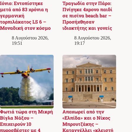
Ιόνιο: Εντοπίστηκε
Τραγωδία στην Πάρο:
μετά από 83 χρόνια η
Πνίγηκε 4χρονο παιδί
γερμανική
σε πισίνα beach bar –
τορπιλάκατος LS 6 –
Προσήχθησαν
Μοναδική στον κόσμο
ιδιοκτήτης και γονείς
8 Αυγούστου 2026,
8 Αυγούστου 2026,
19:51
19:17
Φωτιά τώρα στη Μικρή
Αποχωρεί από την
Βίγλα Νάξου –
«Ελπίδα» και ο Νίκος
Επιχειρούν 10
Μπρουτζάκης –
πυροσβέστες με 4
Καταγγέλλει «κλειστή