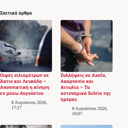
Σχετικά άρθρα
Ουρές χιλιομέτρων σε
Συλλήψεις σε Αχαΐα,
Άκτιο και Λευκάδα –
Ακαρνανία και
Αποπνικτική η κίνηση
Αιτωλία – Τα
εν μέσω Αυγούστου
αστυνομικά δελτία της
ημέρας
8 Αυγούστου 2026,
17:27
8 Αυγούστου 2026,
16:07