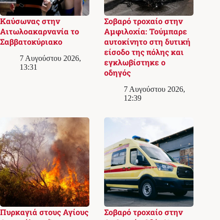
Καύσωνας στην
Σοβαρό τροχαίο στην
Αιτωλοακαρνανία το
Αμφιλοχία: Τούμπαρε
Σαββατοκύριακο
αυτοκίνητο στη δυτική
είσοδο της πόλης και
7 Αυγούστου 2026,
εγκλωβίστηκε ο
13:31
οδηγός
7 Αυγούστου 2026,
12:39
Πυρκαγιά στους Αγίους
Σοβαρό τροχαίο στην