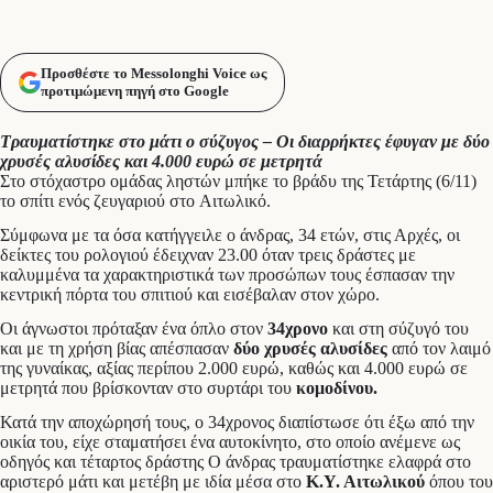
Προσθέστε το Messolonghi Voice ως
προτιμώμενη πηγή στο Google
Τραυματίστηκε στο μάτι ο σύζυγος – Οι διαρρήκτες έφυγαν με δύο
χρυσές αλυσίδες και 4.000 ευρώ σε μετρητά
Στο στόχαστρο ομάδας ληστών μπήκε το βράδυ της Τετάρτης (6/11)
το σπίτι ενός ζευγαριού στο Αιτωλικό.
Σύμφωνα με τα όσα κατήγγειλε ο άνδρας, 34 ετών, στις Αρχές, οι
δείκτες του ρολογιού έδειχναν 23.00 όταν τρεις δράστες με
καλυμμένα τα χαρακτηριστικά των προσώπων τους έσπασαν την
κεντρική πόρτα του σπιτιού και εισέβαλαν στον χώρο.
Οι άγνωστοι πρόταξαν ένα όπλο στον
34χρονο
και στη σύζυγό του
και με τη χρήση βίας απέσπασαν
δύο χρυσές αλυσίδες
από τον λαιμό
της γυναίκας, αξίας περίπου 2.000 ευρώ, καθώς και 4.000 ευρώ σε
μετρητά που βρίσκονταν στο συρτάρι του
κομοδίνου.
Κατά την αποχώρησή τους, ο 34χρονος διαπίστωσε ότι έξω από την
οικία του, είχε σταματήσει ένα αυτοκίνητο, στο οποίο ανέμενε ως
οδηγός και τέταρτος δράστης Ο άνδρας τραυματίστηκε ελαφρά στο
αριστερό μάτι και μετέβη με ιδία μέσα στο
Κ.Υ. Αιτωλικού
όπου του