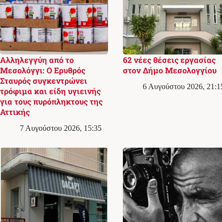
Αλληλεγγύη από το
62 νέες θέσεις εργασίας
Μεσολόγγι: Ο Ερυθρός
στον Δήμο Μεσολογγίου
Σταυρός συγκεντρώνει
6 Αυγούστου 2026, 21:1
τρόφιμα και είδη υγιεινής
για τους πυρόπληκτους της
Αττικής
7 Αυγούστου 2026, 15:35