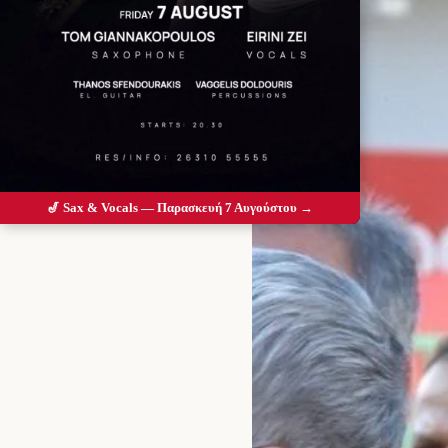
🎷 Sax & Vocals — Παρασκευή 7 Αυγούστου →