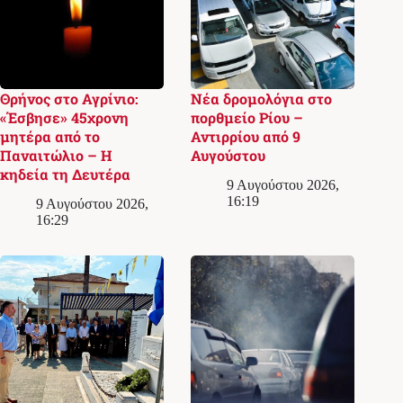
Θρήνος στο Αγρίνιο:
Νέα δρομολόγια στο
«Έσβησε» 45χρονη
πορθμείο Ρίου –
μητέρα από το
Αντιρρίου από 9
Παναιτώλιο – Η
Αυγούστου
κηδεία τη Δευτέρα
9 Αυγούστου 2026,
16:19
9 Αυγούστου 2026,
16:29