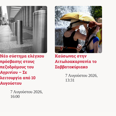
Νέο σύστημα ελέγχου
Καύσωνας στην
πρόσβασης στους
Αιτωλοακαρνανία το
πεζοδρόμους του
Σαββατοκύριακο
Αγρινίου – Σε
7 Αυγούστου 2026,
λειτουργία από 10
13:31
Αυγούστου
7 Αυγούστου 2026,
16:00