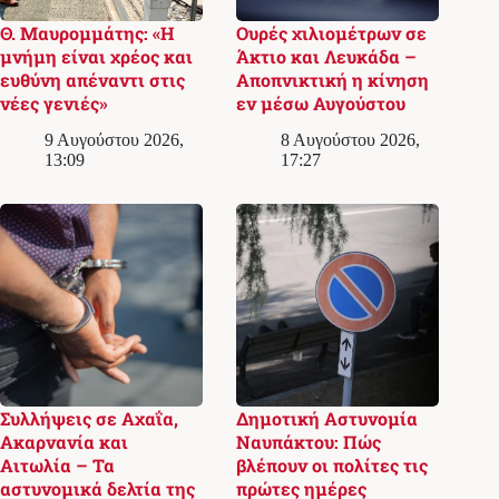
Θ. Μαυρομμάτης: «Η
Ουρές χιλιομέτρων σε
μνήμη είναι χρέος και
Άκτιο και Λευκάδα –
ευθύνη απέναντι στις
Αποπνικτική η κίνηση
νέες γενιές»
εν μέσω Αυγούστου
9 Αυγούστου 2026,
8 Αυγούστου 2026,
13:09
17:27
Συλλήψεις σε Αχαΐα,
Δημοτική Αστυνομία
Ακαρνανία και
Ναυπάκτου: Πώς
Αιτωλία – Τα
βλέπουν οι πολίτες τις
αστυνομικά δελτία της
πρώτες ημέρες