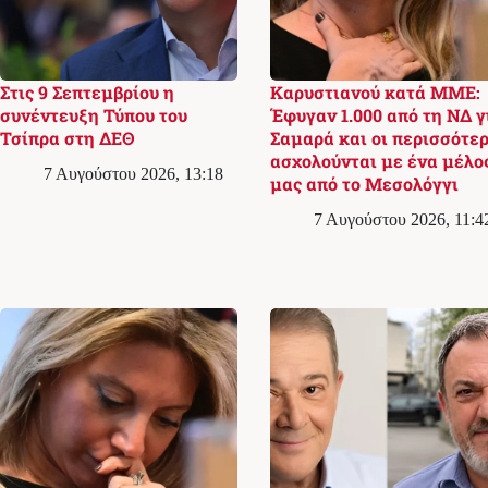
Στις 9 Σεπτεμβρίου η
Καρυστιανού κατά ΜΜΕ:
συνέντευξη Τύπου του
Έφυγαν 1.000 από τη ΝΔ γ
Τσίπρα στη ΔΕΘ
Σαμαρά και οι περισσότερ
ασχολούνται με ένα μέλο
7 Αυγούστου 2026, 13:18
μας από το Μεσολόγγι
7 Αυγούστου 2026, 11:4