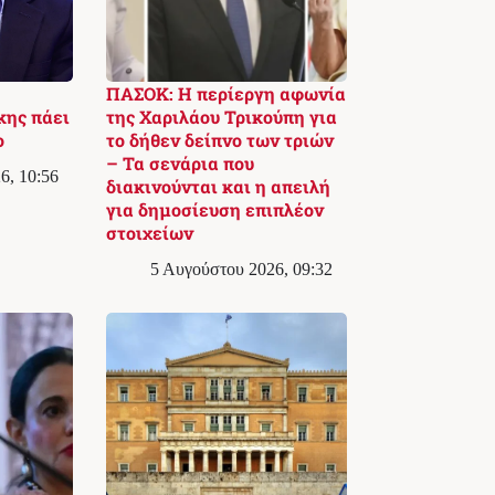
ΠΑΣΟΚ: Η περίεργη αφωνία
κης πάει
της Χαριλάου Τρικούπη για
ο
το δήθεν δείπνο των τριών
– Τα σενάρια που
6, 10:56
διακινούνται και η απειλή
για δημοσίευση επιπλέον
στοιχείων
5 Αυγούστου 2026, 09:32