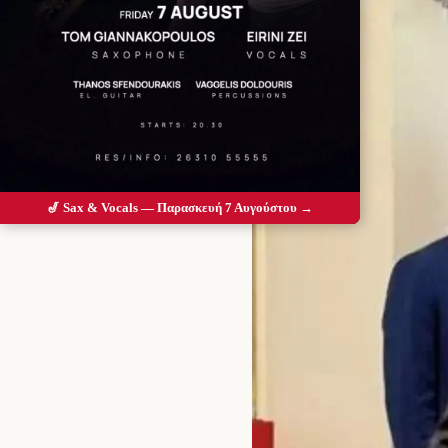
🎷 Sax & Vocals — Παρασκευή 7 Αυγούστου →