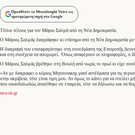
Προσθέστε το Messolonghi Voice ως
προτιμώμενη πηγή στο Google
Τίτλοι τέλους για τον Μάριο Σαλμά από τη Νέα Δημοκρατία.
Ο Μάριος Σαλμάς διαγράφηκε κι επίσημα από τη Νέα Δημοκρατία μετ
Η διαγραφή του επισφραγίστηκε στη συνεδρίαση της Επιτροπής Δεοντολ
και στη συνέχεια να αποχωρεί. Όπως αναφέρουν οι πληροφορίες, ο ίδ
Ο Μάριος Σαλμάς βρέθηκε στη Βουλή από νωρίς το πρωί κι είχε συ
«Αν με διαγραφει ο κύριος Μητσοτακης γιατί αντέδρασα για τις περιο
στην ακρίβεια, τότε είναι τιμη μου. Αν όμως το κάνει για να στείλε
που σκανδαλωδώς ανατέθηκε σε εταιρεία, τότε να δήλωσω και να θυμί
newsit.gr