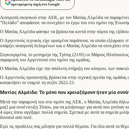
προτιμώμενη πηγή στο Google
Ανατροπή σκηνικού στην ΑΕΚ, με τον Ματίας Αλμέιδα να παραμένει τ
“Πελάδο” αποφάσισε να συνεχίσει το έργο του στο τιμόνι της Ένωση
Ο Ματίας Αλμέιδα φάνηκε να βρίσκεται κοντά στην πόρτα της εξόδου
Ο Αργεντινός τεχνικός είχε ορισμένα παράπονα, τα οποία εξέφρασε σ
υπάρξει ανατροπή δεδομένων και ο Ματίας Αλμέιδα να συνεχίσει στ
Συγκεκριμένα, το μεσημέρι της Τρίτης (21/01) οι Μάριος Ηλιόπουλο
παραμονή του Αργεντινού στο τιμόνι της ομάδας.
Ο Ματίας Αλμέιδα είχε την απόλυτη στήριξη του κόσμου, των παικτώ
Ο Αργεντινός προπονητής βρίσκεται στην τεχνική ηγεσία της ομάδας απ
κατακτήσει το νταμπλ τη σεζόν 2022-23.
Ματίας Αλμέιδα: Το μόνο που χρειαζόμουν ήταν μία συνά
Μετά την παραμονή του στο τιμόνι της ΑΕΚ, ο Ματίας Αλμέιδα δήλωσ
μαζί μια συνέντευξη Τύπου, για να μιλήσουμε για αυτά που γινόταν 
4 ώρες όπου αγγίξαμε πολλά σημεία. Σχετικά με αυτά τα σημεία μιλή
δυνατοί από ποτέ.
Εγώ τις προάλλες σας μίλησα για πολλά θέματα. Για όλα αυτά τα θέμ