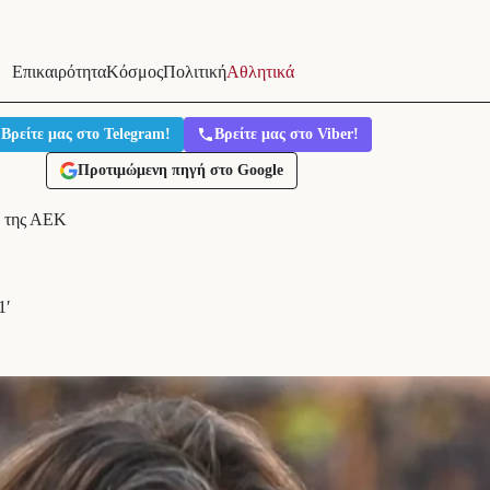
Επικαιρότητα
Κόσμος
Πολιτική
Αθλητικά
Βρείτε μας στο Telegram!
Βρείτε μας στο Viber!
Προτιμώμενη πηγή στο Google
ο της ΑΕΚ
1′