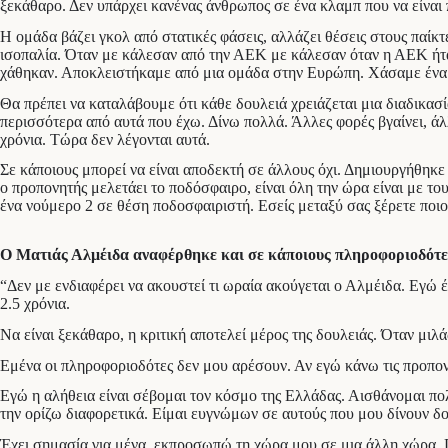
ξεκάθαρο. Δεν υπάρχει κανένας άνθρωπος σε ένα κλαμπ που να είναι 
Η ομάδα βάζει γκολ από στατικές φάσεις, αλλάζει θέσεις στους παίκτε
ισοπαλία. Όταν με κάλεσαν από την ΑΕΚ με κάλεσαν όταν η ΑΕΚ ήταν 
χάθηκαν. Αποκλειστήκαμε από μια ομάδα στην Ευρώπη. Χάσαμε ένα ν
Θα πρέπει να καταλάβουμε ότι κάθε δουλειά χρειάζεται μια διαδικασία
περισσότερα από αυτά που έχω. Δίνω πολλά. Άλλες φορές βγαίνει, άλλ
χρόνια. Τώρα δεν λέγονται αυτά.
Σε κάποιους μπορεί να είναι αποδεκτή σε άλλους όχι. Δημιουργήθηκε 
ο προπονητής μελετάει το ποδόσφαιρο, είναι όλη την ώρα είναι με το
ένα νούμερο 2 σε θέση ποδοσφαιριστή. Εσείς μεταξύ σας ξέρετε ποιο
Ο Ματιάς Αλμέιδα αναφέρθηκε και σε κάποιους πληροφοριοδότες,
“Δεν με ενδιαφέρει να ακουστεί τι ωραία ακούγεται ο Αλμέιδα. Εγώ 
2.5 χρόνια.
Να είναι ξεκάθαρο, η κριτική αποτελεί μέρος της δουλειάς. Όταν μι
Εμένα οι πληροφοριοδότες δεν μου αρέσουν. Αν εγώ κάνω τις προπονήσ
Εγώ η αλήθεια είναι σέβομαι τον κόσμο της Ελλάδας. Αισθάνομαι πο
την ορίζω διαφορετικά. Είμαι ευγνώμων σε αυτούς που μου δίνουν δο
Έχει σημασία για μένα, εκπροσωπώ τη χώρα μου σε μια άλλη χώρα. Πρ