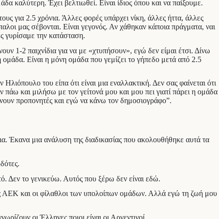
δα καλύτερη. Έχει βελτιωθεί. Είναι ίδιος όπου και να παίξουμε.
τους για 2.5 χρόνια. Άλλες φορές υπάρχει νίκη, άλλες ήττα, άλλες
αλοι μας σέβονται. Είναι γεγονός. Αν χάθηκαν κάποια πράγματα, ναι
ς γυρίσαμε την κατάσταση.
ουν 1-2 παιχνίδια για να με «χτυπήσουν», εγώ δεν είμαι έτσι. Δίνω
η ομάδα. Είναι η μόνη ομάδα που γεμίζει το γήπεδο μετά από 2.5
Ηλιόπουλο του είπα ότι είναι μια εναλλακτική. Δεν σας φαίνεται ότι
ν πάω και μιλήσω με τον γείτονά μου και μου πει γιατί πάρει η ομάδα
γίνουν προπονητές και εγώ να κάνω τον δημοσιογράφο”.
νια. Έκανα μια ανάλυση της διαδικασίας που ακολουθήθηκε αυτά τα
δότες.
τό. Δεν το γενικεύω. Αυτός που ξέρω δεν είναι εδώ.
της ΑΕΚ και οι φίλαθλοι των υπολοίπων ομάδων. Αλλά εγώ τη ζωή μου
ρίζουν οι Έλληνες ποιοι είναι οι Αργεντινοί.