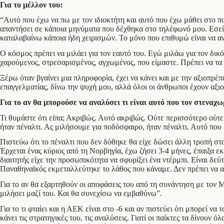
Για το μέλλον του:
“Αυτό που έχω να πω με τον ιδιοκτήτη και αυτό που έχω μάθει στο πο
απαντήσει σε κάποια μηνύματα που δέχθηκα στο τηλέφωνό μου. Εσείς 
καταλαβαίνω κάποια ήδη χειρισμών. Το μόνο που επιθυμώ είναι να 
Ο κόσμος πρέπει να μιλάει για τον εαυτό του. Εγώ μιλάω για τον δικ
χαρούμενος, στρεσαρισμένος, αγχωμένος, που είμαστε. Πρέπει να τα
Ξέρω όταν βγαίνει μια πληροφορία, έχει να κάνει και με την αξιοπρ
επαγγελματίας, δίνω την ψυχή μου, αλλά όλοι οι άνθρωποι έχουν αξ
Για το αν θα μπορούσε να αναλύσει τι είναι αυτό που τον στεναχω
Τι θυμάστε ότι είπα; Ακριβώς. Αυτό ακριβώς. Ούτε περισσότερο ούτε 
ήταν πέναλτι. Ας μιλήσουμε για ποδόσφαιρο, ήταν πέναλτι. Αυτό που
Πιστεύω ότι το πέναλτι που δεν δόθηκε θα είχε δώσει άλλη τροπή στ
Έρχεται ένας κύριος από τη Νορβηγία, έχω ζήσει 3-4 μήνες, έπαιξα εκε
διαιτητής είχε την προσωπικότητα να σφυρίξει ένα ντέρμπι. Είναι δε
Παναθηναϊκός εκμεταλλεύτηκε το λάθος που κάναμε. Δεν πρέπει να αφ
Για το αν θα εξαρτηθούν οι αποφάσεις του από τη συνάντηση με τον Μ
μιλήσει μαζί του. Και θα συνεχίσω να εμβαθύνω”.
Για το τι φταίει και η ΑΕΚ είναι στο -6 και αν πιστεύει ότι μπορεί ν
κάνει τις στρατηγικές του, τις αναλύσεις. Γιατί οι παίκτες τα δίνουν 