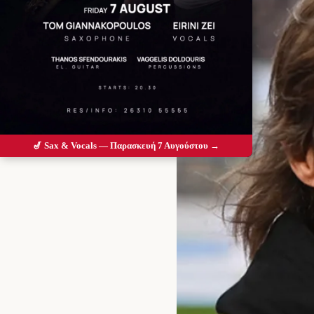
🎷 Sax & Vocals — Παρασκευή 7 Αυγούστου →