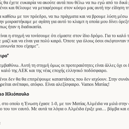
ς θα έχετε ευκαιρία να ακούτε αυτά που θέλω να πω εγώ από το δικά 
ένοι και θέλουμε να μεταφέρουμε στον κόσμο μας αυτή την είδηση τη
α να καθίσω με τον πρόεδρο, να πω πράγματα και να βρουμε λύση μέ
την μοιραστήκαμε με αγάπη για αυτό το κλαμπ η οποία μου δίνει όρε
πως ήταν η διαδικασία.
ναι η στιγμή να τονίσουμε ότι είμαστε στον ίδιο δρόμο. Για το καλό
 μαζί και να είναι για πολύ καιρό. Όποτε για όλους όσοι σκέφτονταν
οινωνία που είχαμε”.
ιρο”
βαθύνω. Αυτή τη στιγμή όμως οι προτεραιότητες είναι άλλες όχι οι 
ο καλό της ΑΕΚ και της νέας εποχής ελληνικό ποδόσφαιρο.
ένοι δεν θα θα επιτρέψουμε καταστάσεις που δεν ισχύουν. Στην συνά
ηρείται ανέπαφο, ατόφιο. Είναι αλεξίσφαιρο. Vamos Ματίας!
ιο Ηλιόπουλο
στο οποίο η Ένωση έχασε 1-0, με τον Ματίας Αλμέιδα να μιλά στην συ
ιο του τον εαυτό. Με αυτά τα λόγια ο Αλμέιδα έριξε μια… βόμβα και 
: