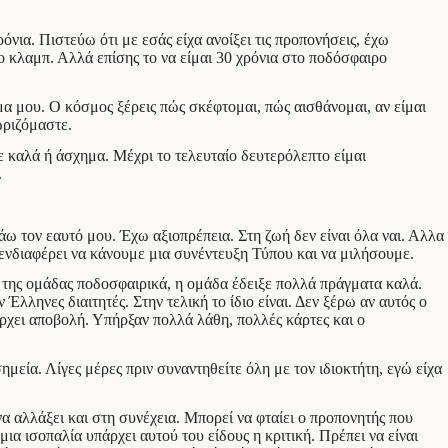
όνια. Πιστεύω ότι με εσάς είχα ανοίξει τις προπονήσεις, έχω
ο κλαμπ. Αλλά επίσης το να είμαι 30 χρόνια στο ποδόσφαιρο
όμα μου. Ο κόσμος ξέρεις πώς σκέφτομαι, πώς αισθάνομαι, αν είμαι
ωριζόμαστε.
ε καλά ή άσχημα. Μέχρι το τελευταίο δευτερόλεπτο είμαι
.
άω τον εαυτό μου. Έχω αξιοπρέπεια. Στη ζωή δεν είναι όλα ναι. Αλλα
 ενδιαφέρει να κάνουμε μια συνέντευξη Τύπου και να μιλήσουμε.
ιο της ομάδας ποδοσφαιρικά, η ομάδα έδειξε πολλά πράγματα καλά.
 Έλληνες διαιτητές. Στην τελική το ίδιο είναι. Δεν ξέρω αν αυτός ο
άρχει αποβολή. Υπήρξαν πολλά λάθη, πολλές κάρτες και ο
μεία. Λίγες μέρες πριν συναντηθείτε όλη με τον ιδιοκτήτη, εγώ είχα
ί να αλλάξει και στη συνέχεια. Μπορεί να φταίει ο προπονητής που
 μια ισοπαλία υπάρχει αυτού του είδους η κριτική. Πρέπει να είναι