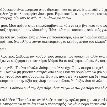
δόσφαιρο είναι ανάμεσα στον ιδιοκτήτη και σε μένα. Είμαι εδώ 2.5 χρ
δεν έχετε πληροφορίες δικές μου. Είμαι πιστός στους παίκτες και στ
αναπαραχθούν από το στόμα μου όπως θα το πω.
ό μου. Μου αρέσει όταν επαναλαμβάνεται κάτι να έχει βγει από το στ
 συζητήσουμε με τον ιδιοκτήτη. Πάνω κάτω με κάποιους από εσάς γν
έπεια του ανθρώπου. Εγώ μιλάω για ποδόσφαιρο, λέω αν η ομάδα έπαιξ
ιοπρέπεια. Θα μιλήσω πάντα σκεπτόμενος το κέρδος αυτού του κλαμπ”
ρεί:
λιγότερο. Σέβομαι τον κόσμο, τους παίκτες, τον ιδιοκτήτη, αλλά αγαπ
 έχω να συζητήσει με τον κύριο Μάριο θα το συζητήσω αύριο. Αν σας
ο παιχνίδι. Το ένα πέναλτι δόθηκε, το άλλο όχι. Όσον αφορά το σχέδ
ί. Γιατί να μη βάζουν διαιτητές από εδώ; Γιατί να φοβούνται να βάλουν
ύτερη φορά που μας συμβαίνει. Παίκτης μας δέχθηκε κάρτα και δεν υπ
αιρέσουμε την αξία της νίκης του αντιπάλου. Υπήρξαν δύο πέναλτι.
άριο Ηλιόπουλου ή την έχει πάρει ήδη: “Έχω να πω για πάρα πολλά ση
α το αλλάξει: “Πιστεύω ότι αν άλλαξε αυτός την πρώτη μου χρονιά γιατ
όλα. Μπορείτε να πείτε ότι είναι ο προπονητής. Αν κάθε φορά έπειτα από