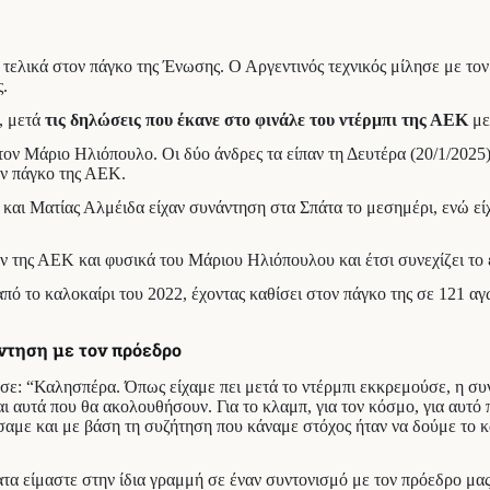
ελικά στον πάγκο της Ένωσης. Ο Αργεντινός τεχνικός μίλησε με τον 
ς.
, μετά
τις δηλώσεις που έκανε στο φινάλε του ντέρμπι της ΑΕΚ
με
τον Μάριο Ηλιόπουλο. Οι δύο άνδρες τα είπαν τη Δευτέρα (20/1/2025)
ον πάγκο της ΑΕΚ.
ς και Ματίας Αλμέιδα είχαν συνάντηση στα Σπάτα το μεσημέρι, ενώ ε
ν της ΑΕΚ και φυσικά του Μάριου Ηλιόπουλου και έτσι συνεχίζει το
ό το καλοκαίρι του 2022, έχοντας καθίσει στον πάγκο της σε 121 αγών
ντηση με τον πρόεδρο
ε: “Καλησπέρα. Όπως είχαμε πει μετά το ντέρμπι εκκρεμούσε, η συν
και αυτά που θα ακολουθήσουν. Για το κλαμπ, για τον κόσμο, για αυτ
σαμε και με βάση τη συζήτηση που κάναμε στόχος ήταν να δούμε το κ
ατα είμαστε στην ίδια γραμμή σε έναν συντονισμό με τον πρόεδρο μα