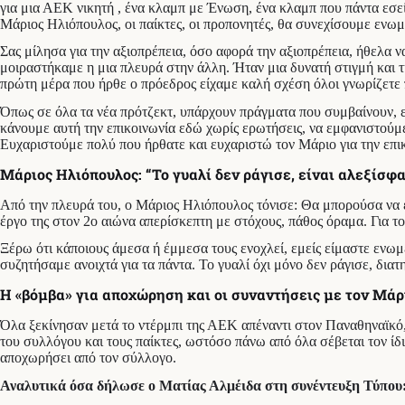
για μια ΑΕΚ νικητή , ένα κλαμπ με Ένωση, ένα κλαμπ που πάντα εσεί
Μάριος Ηλιόπουλος, οι παίκτες, οι προπονητές, θα συνεχίσουμε ενωμ
Σας μίλησα για την αξιοπρέπεια, όσο αφορά την αξιοπρέπεια, ήθελ
μοιραστήκαμε η μια πλευρά στην άλλη. Ήταν μια δυνατή στιγμή και 
πρώτη μέρα που ήρθε ο πρόεδρος είχαμε καλή σχέση όλοι γνωρίζετε 
Όπως σε όλα τα νέα πρότζεκτ, υπάρχουν πράγματα που συμβαίνουν, εί
κάνουμε αυτή την επικοινωνία εδώ χωρίς ερωτήσεις, να εμφανιστούμε
Ευχαριστούμε πολύ που ήρθατε και ευχαριστώ τον Μάριο για την επικ
Μάριος Ηλιόπουλος: “Το γυαλί δεν ράγισε, είναι αλεξίσφα
Από την πλευρά του, ο Μάριος Ηλιόπουλος τόνισε: Θα μπορούσα να εμ
έργο της στον 2ο αιώνα απερίσκεπτη με στόχους, πάθος όραμα. Για τ
Ξέρω ότι κάποιους άμεσα ή έμμεσα τους ενοχλεί, εμείς είμαστε ενωμ
συζητήσαμε ανοιχτά για τα πάντα. Το γυαλί όχι μόνο δεν ράγισε, διατ
Η «βόμβα» για αποχώρηση και οι συναντήσεις με τον Μάρ
Όλα ξεκίνησαν μετά το ντέρμπι της ΑΕΚ απέναντι στον Παναθηναϊκό, 
του συλλόγου και τους παίκτες, ωστόσο πάνω από όλα σέβεται τον ίδ
αποχωρήσει από τον σύλλογο.
Αναλυτικά όσα δήλωσε ο Ματίας Αλμέιδα στη συνέντευξη Τύπου