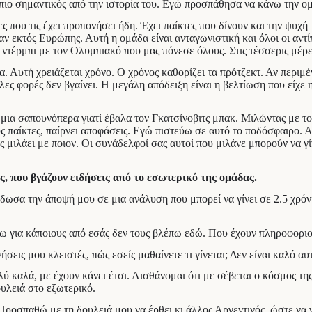
πιο σημαντικός από την ιστορία του. Εγώ προσπάθησα να κάνω την ομά
ς που τις έχει προπονήσει ήδη. Έχει παίκτες που δίνουν και την ψυχή 
εκτός Ευρώπης. Αυτή η ομάδα είναι ανταγωνιστική και όλοι οι αντίπ
τέρμπι με τον Ολυμπιακό που μας πόνεσε όλους. Στις τέσσερις μέρε
. Αυτή χρειάζεται χρόνο. Ο χρόνος καθορίζει τα πρότζεκτ. Αν περιμέν
ες φορές δεν βγαίνει. Η μεγάλη απόδειξη είναι η βελτίωση που είχε 
μια σαπουνόπερα γιατί έβαλα τον Γκατσίνοβιτς μπακ. Μιλώντας με τον 
υς παίκτες, παίρνει αποφάσεις. Εγώ πιστεύω σε αυτό το ποδόσφαιρο. Α
ς μιλάει με ποιον. Οι συνάδελφοί σας αυτοί που μιλάνε μπορούν να 
 που βγάζουν ειδήσεις από το εσωτερικό της ομάδας.
έδωσα την άποψή μου σε μια ανάλυση που μπορεί να γίνει σε 2.5 χρό
λάω για κάποιους από εσάς δεν τους βλέπω εδώ. Που έχουν πληροφοριο
εις μου κλειστές, πώς εσείς μαθαίνετε τι γίνεται; Δεν είναι καλό αυ
λύ καλά, με έχουν κάνει έτσι. Αισθάνομαι ότι με σέβεται ο κόσμος 
υλειά στο εξωτερικό.
οσπαθώ με τη δουλειά μου να έρθει κι άλλος Αργεντινός, ώστε να γνω