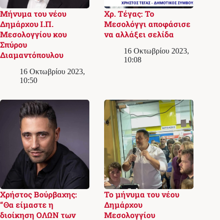
Μήνυμα του νέου
Χρ. Τέγας: Το
Δημάρχου Ι.Π.
Μεσολόγγι αποφάσισε
Μεσολογγίου κου
να αλλάξει σελίδα
Σπύρου
16 Οκτωβρίου 2023,
Διαμαντόπουλου
10:08
16 Οκτωβρίου 2023,
10:50
Χρήστος Βούρβαχης:
Το μήνυμα του νέου
“Θα είμαστε η
Δημάρχου
διοίκηση ΟΛΩΝ των
Μεσολογγίου