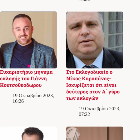
Ευχαριστήριο μήνυμα
Στο Εκλογoδικείο ο
εκλογής του Γιάννη
Νίκος Καραπάνος-
Κουτσοθεοδωρου
Ισχυρίζεται ότι είναι
δεύτερος στον Α΄ γύρο
19 Οκτωβρίου 2023,
των εκλογών
16:26
19 Οκτωβρίου 2023,
07:22