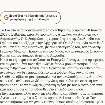
Προσθέστε το Messolonghi Voice ως
προτιμώμενη πηγή στο Google
Το Γαλατά Αιτωλοακαρνανίας επισκέφθηκε την Κυριακή 18 Ιουνίου
2023 ο Σεβασμιώτατος Μητροπολίτης Αιτωλίας και Ακαρνανίας κ.
Δαμασκηνός. Ο Σεβασμιώτατος χοροστάτησε στην Ακολουθία του
Όρθρου και προεξήρχε στην Αρχιερατική Θεία Λειτουργία στον Ιερό
Ναό Γενεσίου της Θεοτόκου, με συλλειτουργούς του, τον πρωτοπρ.
Γεώργιο Μπίμπο, Προϊστάμενο του Ναού, τον αρχιδιάκονο Στέφανο
Καππέ και τον διάκονο Δημήτριο Λαγούδη.
Κατά το κήρυγμά του ανέλυσε το Ευαγγελικό ανάγνωσμα της ημέρας
και συγκεκριμένα τον στίχο: «δεῦτε ὀπίσω μου καὶ ποιήσω ὑμᾶς
ἁλιεῖς ἀνθρώπων». Τόνισε ότι ο Χριστός σέβεται την ελευθερία του
ανθρώπου και δεν παραβιάζει το αυτεξούσιο. Μας συναντά και
ελεύθερα, αβίαστα μας προσκαλεί να τον ακολουθήσουμε. Απομένει
στον κάθε άνθρωπο να δώσει την δική του απάντηση σε αυτή την
πρόσκληση. Το να συνάψεις ζωντανή σχέση με τον Χριστό δεν είναι
κάτι που μπορεί να τοποθετηθεί στο επίπεδο του βίαιου
εξαναγκασμού, αλλά μόνο της ελεύθερης και αβίαστης ανταπόκρισης.
Ανέφερε, επίσης, ότι ο Χριστός προσκαλεί τους μαθητές να Τον
ακολουθήσουν και να γίνουν εκείνοι, στους οποίους θα αποκαλυφθεί