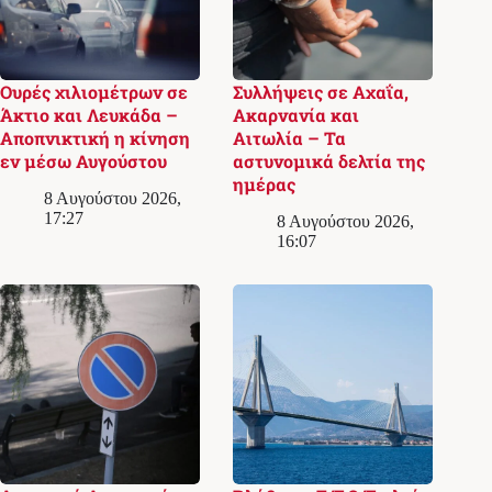
Ουρές χιλιομέτρων σε
Συλλήψεις σε Αχαΐα,
Άκτιο και Λευκάδα –
Ακαρνανία και
Αποπνικτική η κίνηση
Αιτωλία – Τα
εν μέσω Αυγούστου
αστυνομικά δελτία της
ημέρας
8 Αυγούστου 2026,
17:27
8 Αυγούστου 2026,
16:07