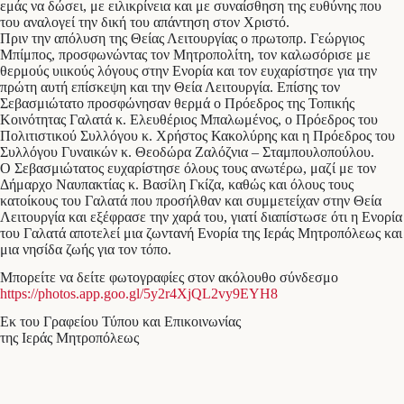
εμάς να δώσει, με ειλικρίνεια και με συναίσθηση της ευθύνης που
του αναλογεί την δική του απάντηση στον Χριστό.
Πριν την απόλυση της Θείας Λειτουργίας ο πρωτοπρ. Γεώργιος
Μπίμπος, προσφωνώντας τον Μητροπολίτη, τον καλωσόρισε με
θερμούς υιικούς λόγους στην Ενορία και τον ευχαρίστησε για την
πρώτη αυτή επίσκεψη και την Θεία Λειτουργία. Επίσης τον
Σεβασμιώτατο προσφώνησαν θερμά ο Πρόεδρος της Τοπικής
Κοινότητας Γαλατά κ. Ελευθέριος Μπαλωμένος, ο Πρόεδρος του
Πολιτιστικού Συλλόγου κ. Χρήστος Κακολύρης και η Πρόεδρος του
Συλλόγου Γυναικών κ. Θεοδώρα Ζαλόζνια – Σταμπουλοπούλου.
Ο Σεβασμιώτατος ευχαρίστησε όλους τους ανωτέρω, μαζί με τον
Δήμαρχο Ναυπακτίας κ. Βασίλη Γκίζα, καθώς και όλους τους
κατοίκους του Γαλατά που προσήλθαν και συμμετείχαν στην Θεία
Λειτουργία και εξέφρασε την χαρά του, γιατί διαπίστωσε ότι η Ενορία
του Γαλατά αποτελεί μια ζωντανή Ενορία της Ιεράς Μητροπόλεως και
μια νησίδα ζωής για τον τόπο.
Μπορείτε να δείτε φωτογραφίες στον ακόλουθο σύνδεσμο
https://photos.app.goo.gl/5y2r4XjQL2vy9EYH8
Εκ του Γραφείου Τύπου και Επικοινωνίας
της Ιεράς Μητροπόλεως