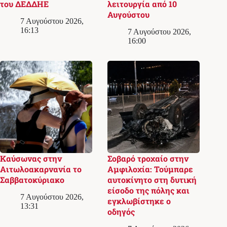
του ΔΕΔΔΗΕ
λειτουργία από 10
Αυγούστου
7 Αυγούστου 2026,
16:13
7 Αυγούστου 2026,
16:00
Καύσωνας στην
Σοβαρό τροχαίο στην
Αιτωλοακαρνανία το
Αμφιλοχία: Τούμπαρε
Σαββατοκύριακο
αυτοκίνητο στη δυτική
είσοδο της πόλης και
7 Αυγούστου 2026,
εγκλωβίστηκε ο
13:31
οδηγός