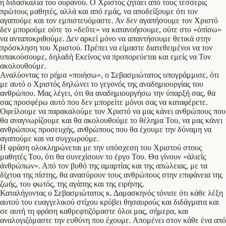
η διδασκαλία του ουρανού. Ο Χριστός ζητάει από τους τέσσερις
πρώτους μαθητές, αλλά και από εμάς, να αποδείξουμε ότι τον
αγαπούμε και τον εμπιστευόμαστε. Αν δεν αγαπήσουμε τον Χριστό
δεν μπορούμε ούτε το «δεῦτε» να κατανοήσουμε, ούτε στο «ὀπίσω»
να ανταποκριθούμε. Δεν αρκεί μόνο να απαντήσουμε θετικά στην
πρόσκληση του Χριστού. Πρέπει να είμαστε διατεθειμένοι να τον
υπακούσουμε, δηλαδή Εκείνος να προπορεύεται και εμείς να Τον
ακολουθούμε.
Αναλύοντας το ρήμα «ποιήσω», ο Σεβασμιώτατος υπογράμμισε, ότι
με αυτό ο Χριστός δηλώνει το γεγονός της αναδημιουργίας του
ανθρώπου. Μας λέγει, ότι θα αναδημιουργήσω την ύπαρξή σας, θα
σας προσφέρω αυτό που δεν μπορείτε μόνοι σας να καταφέρετε.
Οφείλουμε να παρακαλούμε τον Χριστό να μας κάνει ανθρώπους που
θα αναγνωρίζουμε και θα ακολουθούμε το θέλημα Του, να μας κάνει
ανθρώπους προσευχής, ανθρώπους που θα έχουμε την δύναμη να
αγαπούμε και να συγχωρούμε.
Η φράση ολοκληρώνεται με την υπόσχεση του Χριστού στους
μαθητές Του, ότι θα συνεχίσουν το έργο Του. Θα γίνουν «ἁλιεῖς
ἀνθρώπων». Από τον βυθό της αμαρτίας και της απώλειας, με τα
δίχτυα της πίστης, θα ανασύρουν τους ανθρώπους στην επιφάνεια της
ζωής, του φωτός, της αγάπης και της ειρήνης.
Καταλήγοντας ο Σεβασμιώτατος κ. Δαμασκηνός τόνισε ότι κάθε λέξη
αυτού του ευαγγελικού στίχου κρύβει θησαυρούς και διδάγματα και
σε αυτή τη φράση καθρεφτιζόμαστε όλοι μας, σήμερα, και
αναλογιζόμαστε την ευθύνη που έχουμε. Απομένει στον κάθε ένα από