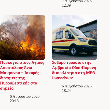
7 Αυγούστου 2026,
12:39
Πυρκαγιά στους Αγίους
Σοβαρό τροχαίο στην
Αποστόλους Άνω
Αμβρακία Οδό: 41χρονη
Μακρυνού – Ισχυρές
δικυκλίστρια στη ΜΕΘ
δυνάμεις της
Ιωαννίνων
Πυροσβεστικής στο
6 Αυγούστου 2026,
σημείο
18:24
6 Αυγούστου 2026,
20:18