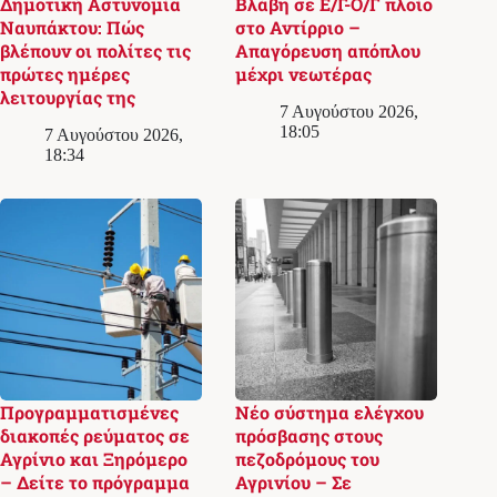
Δημοτική Αστυνομία
Βλάβη σε Ε/Γ-Ο/Γ πλοίο
Ναυπάκτου: Πώς
στο Αντίρριο –
βλέπουν οι πολίτες τις
Απαγόρευση απόπλου
πρώτες ημέρες
μέχρι νεωτέρας
λειτουργίας της
7 Αυγούστου 2026,
18:05
7 Αυγούστου 2026,
18:34
Προγραμματισμένες
Νέο σύστημα ελέγχου
διακοπές ρεύματος σε
πρόσβασης στους
Αγρίνιο και Ξηρόμερο
πεζοδρόμους του
– Δείτε το πρόγραμμα
Αγρινίου – Σε