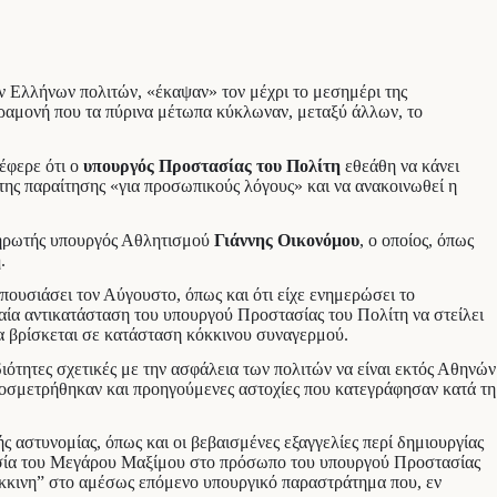
ων Ελλήνων πολιτών, «έκαψαν» τον μέχρι το μεσημέρι της
ν παραμονή που τα πύρινα μέτωπα κύκλωναν, μεταξύ άλλων, το
έφερε ότι ο
υπουργός Προστασίας του Πολίτη
εθεάθη να κάνει
της παραίτησης «για προσωπικούς λόγους» και να ανακοινωθεί η
πληρωτής υπουργός Αθλητισμού
Γιάννης Οικονόμου
, ο οποίος, όπως
η
.
απουσιάσει τον Αύγουστο, όπως και ότι είχε ενημερώσει το
ιαία αντικατάσταση του υπουργού Προστασίας του Πολίτη να στείλει
α βρίσκεται σε κατάσταση κόκκινου συναγερμού.
ότητες σχετικές με την ασφάλεια των πολιτών να είναι εκτός Αθηνών
 προσμετρήθηκαν και προηγούμενες αστοχίες που κατεγράφησαν κατά τη
 αστυνομίας, όπως και οι βεβαισμένες εξαγγελίες περί δημιουργίας
ασία του Μεγάρου Μαξίμου στο πρόσωπο του υπουργού Προστασίας
κόκκινη” στο αμέσως επόμενο υπουργικό παραστράτημα που, εν