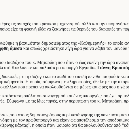
μέρες τις αντοχές του κρατικού μηχανισμού, αλλά και την υπομονή τ
οποίος είχε τη φαεινή ιδέα να ξεκινήσει τις θερινές του διακοπές τη
ιώθηκε η βασιμότητα δημοσιεύματος της «Καθημερινής» το οποίο αν
ήφθη άμεσα
και απλώς χρειάστηκε λίγη ώρα για να λάβει τον μανδύα 
ία του διαδόχου του κ. Μηταράκη που ήταν ο έως εκείνη την ώρα ανα
ουλευτή Κυκλάδων και παλαιότερα υπουργό Εργασίας
Γιάννη Βρούτσ
 διακοπές με τη σύζυγο και το παιδί του επειδή δεν θα μπορούσε να 
νητική ηγεσία. Η οποία, σύμφωνα με πληροφορίες, ήθελε με την ακαρ
οκόλλων που πρέπει να ακολουθούνται σε μέρες και ώρες που η χώρ
ε κατάσταση απόλυτου συναγερμού και ένας υπουργός που έχει αρμοδι
πηγές. Σύμφωνα με τις ίδιες πηγές, στην περίπτωση του κ. Μηταράκη,
σεις του στους δημοσιογράφους περί κατάργησης της πανεπιστημιακής
ννόηση με τον πρωθυπουργό και είχαν ως αποτέλεσμα την αποδοκιμ
κίτρινης κάρτας”, η οποία ήταν μοιραίο ότι θα ακολουθούνταν από “