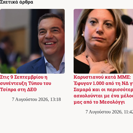
Σχετικά άρθρα
Στις 9 Σεπτεμβρίου η
Καρυστιανού κατά ΜΜΕ:
συνέντευξη Τύπου του
Έφυγαν 1.000 από τη ΝΔ γ
Τσίπρα στη ΔΕΘ
Σαμαρά και οι περισσότερ
ασχολούνται με ένα μέλο
7 Αυγούστου 2026, 13:18
μας από το Μεσολόγγι
7 Αυγούστου 2026, 11:4