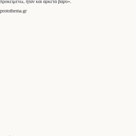
προκειμένω, ήταν και αρκετά βαρύ».
protothema.gr