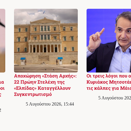
Αποχώρηση «Στάση Αρχής»:
Οι τρεις λόγοι που ο
ια
22 Πρώην Στελέχη της
Κυριάκος Μητσοτά
οι
«Ελπίδας» Καταγγέλλουν
τις κάλπες για Μάι
ς
Συγκεντρωτισμό
5 Αυγούστου 202
5 Αυγούστου 2026, 15:44
2