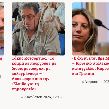
ή
Τάκης Κοτσόργιος: «Το
«Ε όχι κι έτσι βρε 
κόμμα λειτουργούσε με
– Ιδρυτικό στέλεχο
διορισμένους, όχι με
καταγγέλλει Καρυσ
εκλεγμένους» –
και Γρατσία
1
Αποχώρησε από την
4 Αυγούστου 202
«Ελπίδα για τη
Δημοκρατία»
4 Αυγούστου 2026, 12:18