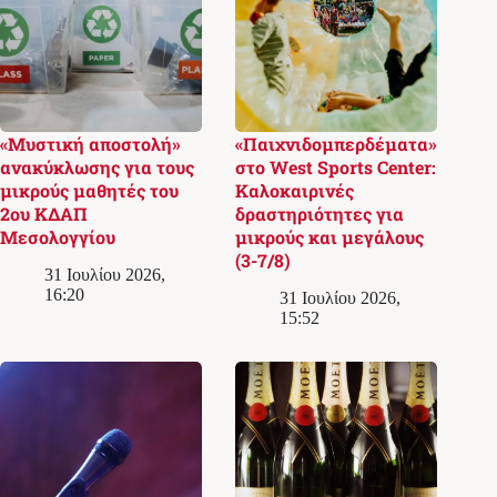
«Μυστική αποστολή»
«Παιχνιδομπερδέματα»
ανακύκλωσης για τους
στο West Sports Center:
μικρούς μαθητές του
Καλοκαιρινές
2ου ΚΔΑΠ
δραστηριότητες για
Μεσολογγίου
μικρούς και μεγάλους
(3-7/8)
31 Ιουλίου 2026,
16:20
31 Ιουλίου 2026,
15:52