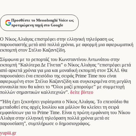
Προσθέστε το Messolonghi Voice ως
προτιμώμενη πηγή στο Google
Ο Νίκος Αλιάγας επιστρέφει στην ελληνική τηλεόραση ως
παρουσιαστής μετά από πολλά χρόνια, με αφορμή μια αφιερωματική
εκπομπή στον Στέλιο Καζαντζίδη.
Σύμφωνα με το ρεπορτάζ του Κωνσταντίνου Αντωνάτου στην
εκπομπή “Καλύτερα Δε Γίνεται” ο Νίκος Αλιάγας “επιστρέφει μετά
από αρκετά χρόνια για μια και μοναδική εκπομπή στον ΣΚΑΙ. Θα
παρουσιάσει ένα επεισόδιο της σειράς Prime Time που είναι
αφιερωμένη στον Στέλιο Καζαντζίδη και συγκεκριμένα στη μεγάλη
συναυλία που θα κάνει το “Όλοι μαζί μπορούμε” με συμμετοχή
πολλών σημαντικών καλλιτεχνών”.
δείτε βίντεο
“Ήδη έχει ξεκινήσει γυρίσματα o Νίκος Αλιάγας. Το επεισόδιο θα
μεταδοθεί στις αρχές Ιουλίου και μάλλον θα κλείσει τη σειρά
εμφανίσεων για το Prime Time. Είναι η πρώτη εμφάνιση του Νίκου
Αλιάγα στην ελληνική τηλεόραση πολλά χρόνια μετά σε
παρουσίαση”, συμπλήρωσε ο δημοσιογράφος.
yupiii.gr