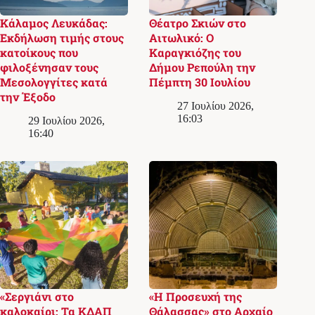
Κάλαμος Λευκάδας:
Θέατρο Σκιών στο
Εκδήλωση τιμής στους
Αιτωλικό: Ο
κατοίκους που
Καραγκιόζης του
φιλοξένησαν τους
Δήμου Ρεπούλη την
Μεσολογγίτες κατά
Πέμπτη 30 Ιουλίου
την Έξοδο
27 Ιουλίου 2026,
16:03
29 Ιουλίου 2026,
16:40
«Σεργιάνι στο
«Η Προσευχή της
καλοκαίρι: Τα ΚΔΑΠ
Θάλασσας» στο Αρχαίο