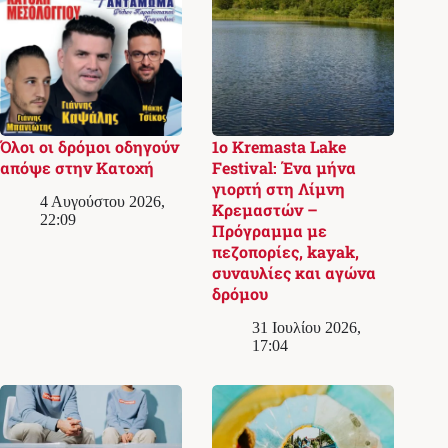
Όλοι οι δρόμοι οδηγούν
1ο Kremasta Lake
απόψε στην Κατοχή
Festival: Ένα μήνα
γιορτή στη Λίμνη
4 Αυγούστου 2026,
Κρεμαστών –
22:09
Πρόγραμμα με
πεζοπορίες, kayak,
συναυλίες και αγώνα
δρόμου
31 Ιουλίου 2026,
17:04