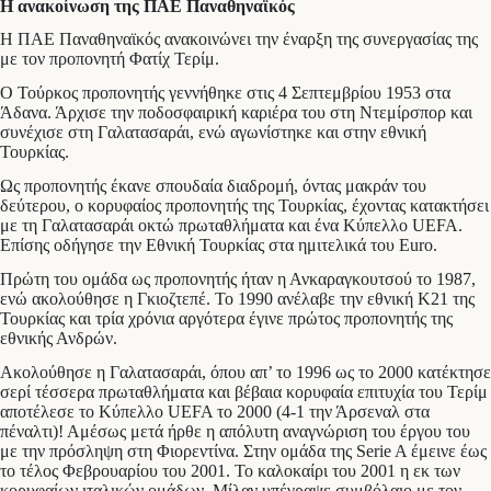
Η ανακοίνωση της ΠΑΕ Παναθηναϊκός
Η ΠΑΕ Παναθηναϊκός ανακοινώνει την έναρξη της συνεργασίας της
με τον προπονητή Φατίχ Τερίμ.
Ο Τούρκος προπονητής γεννήθηκε στις 4 Σεπτεμβρίου 1953 στα
Άδανα. Άρχισε την ποδοσφαιρική καριέρα του στη Ντεμίρσπορ και
συνέχισε στη Γαλατασαράι, ενώ αγωνίστηκε και στην εθνική
Τουρκίας.
Ως προπονητής έκανε σπουδαία διαδρομή, όντας μακράν του
δεύτερου, ο κορυφαίος προπονητής της Τουρκίας, έχοντας κατακτήσει
με τη Γαλατασαράι οκτώ πρωταθλήματα και ένα Κύπελλο UEFA.
Επίσης οδήγησε την Εθνική Τουρκίας στα ημιτελικά του Euro.
Πρώτη του ομάδα ως προπονητής ήταν η Ανκαραγκουτσού το 1987,
ενώ ακολούθησε η Γκιοζτεπέ. Το 1990 ανέλαβε την εθνική K21 της
Τουρκίας και τρία χρόνια αργότερα έγινε πρώτος προπονητής της
εθνικής Ανδρών.
Ακολούθησε η Γαλατασαράι, όπου απ’ το 1996 ως το 2000 κατέκτησε
σερί τέσσερα πρωταθλήματα και βέβαια κορυφαία επιτυχία του Τερίμ
αποτέλεσε το Κύπελλο UEFA το 2000 (4-1 την Άρσεναλ στα
πέναλτι)! Αμέσως μετά ήρθε η απόλυτη αναγνώριση του έργου του
με την πρόσληψη στη Φιορεντίνα. Στην ομάδα της Serie A έμεινε έως
το τέλος Φεβρουαρίου του 2001. Το καλοκαίρι του 2001 η εκ των
κορυφαίων ιταλικών ομάδων, Μίλαν υπέγραψε συμβόλαιο με τον