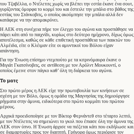
του Τζαβέλλα, ο Ντέλετιτς χωρίς να βλέπει την εστία έκανε ένα σουτ,
γυρίζοντας όμορφα το κορμί του και έστειλε την μπάλα στο βάθος της
εστίας του Στάνκοβιτς, ο οποίος ακούμπησε την μπάλα αλλά δεν
κατάφερε να την απομακρύνει.
Η ΑΕΚ στη συνέχεια πήρε τον έλεγχο του αγώνα και προσπάθησε να
πάρει κάτι από το παιχνίδι, κυρίως στο δεύτερο ημίχρονο, δίχως όμως
αποτέλεσμα, καθώς σε κάθε επιθετική προσπάθεια των παικτών του
Αλμέιδα, είτε ο Κλέιμαν είτε οι αμυντικοί του Βόλου είχαν
απάντηση.
Για την Ένωση επίσημο ντεμπούτο με τα κιτρινόμαυρα έκανε ο
Μιγιάτ Γκατσίνοβιτς, σε αντίθεση με τον Αρόλντ Μουκουντί, ο
οποίος έμεινε στον πάγκο καθ’ όλη τη διάρκεια του αγώνα.
Το ματς
Στο πρώτο μέρος η ΑΕΚ είχε την πρωτοβουλία των κινήσεων σε
σχέση με τον Βόλο, όμως η ομάδα της Μαγνησίας της δημιούργησε
ρήγματα στην άμυνα, ειδικότερα στο πρώτο κομμάτι του πρώτου
μέρους.
Αρχικά προειδοποίησε με τον Βίκτορ Φερνάντεθ στο τέταρτο λεπτό,
με τον Ντέλετιτς να σημειώνει το γκολ που έπιασε όλη την άμυνα της
ΑΕΚ στον ύπνο. Η Ένωση άρχισε να πιέζεται κάτι που εκδήλωσε και
σε διαμαρτυρίες προς τον διαιτητή. Γρήγορα όμως περιόρισε τον