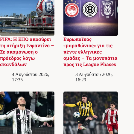
FIFA: Η ΕΠΟ αποσύρει
Ευρωπαϊκός
τη στήριξη Ινφαντίνο –
«μαραθώνιος» για τις
Σε απομόνωση ο
πέντε ελληνικές
πρόεδρος λόγω
ομάδες – Τα μονοπάτια
σκανδάλων
προς τις League Phases
4 Αυγούστου 2026,
3 Αυγούστου 2026,
17:35
16:29