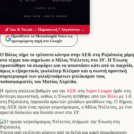
🎷 Sax & Vocals — Παρασκευή 7 Αυγούστου →
Προσθέστε το Messolonghi Voice ως
προτιμώμενη πηγή στο Google
Ο Βόλος πήρε το τρίποντο κόντρα στην ΑΕΚ στη Ριζούπολη χάρη
στο τέρμα που σημείωσε ο Μίλος Ντέλετιτς στο 19′. Η Ένωση
προσπάθησε να σκοράρει και να αποσπάσει κάτι από το παιχνίδι,
όμως ο εξαιρετικός γκολκίπερ Κλέιμαν και η σωστή αμυντική
συμπεριφορά των φιλοξενούμενων μπλόκαραν τους
ποδοσφαιριστές του Ματίας Αλμέιδα.
Η πρώτη απώλεια βαθμών για την
ΑΕΚ
στη
Super League
ήρθε στη
δεύτερη αγωνιστική, καθώς η Ένωση ηττήθηκε από τον
Βόλο
με 1-0
στη Ριζούπολη, παρουσία αρκετών χιλιάδων φιλάθλων της. Ο δήμιος
της ΑΕΚ ήταν ένας πρώην κιτρινόμαυρος, ο Μίλος Ντέλετιτς, με ένα
αρκετά δύσκολο και δυνατό σουτ στο 19′.
Έπειτα από εκτέλεση κόρνερ από τα δεξιά και κακή απομάκρυνση