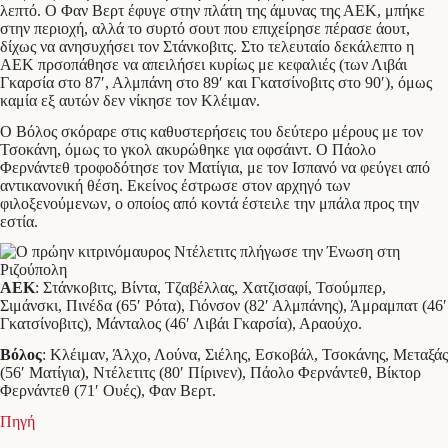
λεπτό. Ο Φαν Βερτ έφυγε στην πλάτη της άμυνας της ΑΕΚ, μπήκε
στην περιοχή, αλλά το συρτό σουτ που επιχείρησε πέρασε άουτ,
δίχως να ανησυχήσει τον Στάνκοβιτς. Στο τελευταίο δεκάλεπτο η
ΑΕΚ πρσοπάθησε να απειλήσει κυρίως με κεφαλιές (των Λιβάι
Γκαρσία στο 87′, Αλμπάνη στο 89′ και Γκατσίνοβιτς στο 90′), όμως
καμία εξ αυτών δεν νίκησε τον Κλέιμαν.
Ο Βόλος σκόραρε στις καθυστερήσεις του δεύτερο μέρους με τον
Τσοκάνη, όμως το γκολ ακυρώθηκε για οφσάιντ. Ο Πάολο
Φερνάντεθ τροφοδότησε τον Ματίγια, με τον Ισπανό να φεύγει από
αντικανονική θέση. Εκείνος έστρωσε στον αρχηγό των
φιλοξενούμενων, ο οποίος από κοντά έστειλε την μπάλα προς την
εστία.
ΑΕΚ
: Στάνκοβιτς, Βίντα, Τζαβέλλας, Χατζισαφί, Τσούμπερ,
Σιμάνσκι, Πινέδα (65′ Ρότα), Γιόνσον (82′ Αλμπάνης), Άμραμπατ (46′
Γκατσίνοβιτς), Μάνταλος (46′ Λιβάι Γκαρσία), Αραούχο.
Βόλος
: Κλέιμαν, Άλχο, Λούνα, Σιέλης, Εσκοβάλ, Τσοκάνης, Μεταξάς
(56′ Ματίγια), Ντέλετιτς (80′ Πίρινεν), Πάολο Φερνάντεθ, Βίκτορ
Φερνάντεθ (71′ Ουές), Φαν Βερτ.
Πηγή