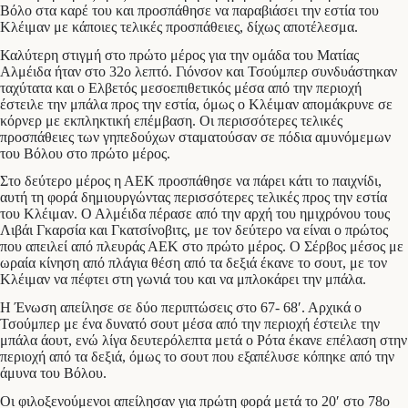
Βόλο στα καρέ του και προσπάθησε να παραβιάσει την εστία του
Κλέιμαν με κάποιες τελικές προσπάθειες, δίχως αποτέλεσμα.
Καλύτερη στιγμή στο πρώτο μέρος για την ομάδα του Ματίας
Αλμέιδα ήταν στο 32ο λεπτό. Γιόνσον και Τσούμπερ συνδυάστηκαν
ταχύτατα και ο Ελβετός μεσοεπιθετικός μέσα από την περιοχή
έστειλε την μπάλα προς την εστία, όμως ο Κλέιμαν απομάκρυνε σε
κόρνερ με εκπληκτική επέμβαση. Οι περισσότερες τελικές
προσπάθειες των γηπεδούχων σταματούσαν σε πόδια αμυνόμεμων
του Βόλου στο πρώτο μέρος.
Στο δεύτερο μέρος η ΑΕΚ προσπάθησε να πάρει κάτι το παιχνίδι,
αυτή τη φορά δημιουργώντας περισσότερες τελικές προς την εστία
του Κλέιμαν. Ο Αλμέιδα πέρασε από την αρχή του ημιχρόνου τους
Λιβάι Γκαρσία και Γκατσίνοβιτς, με τον δεύτερο να είναι ο πρώτος
που απειλεί από πλευράς ΑΕΚ στο πρώτο μέρος. Ο Σέρβος μέσος με
ωραία κίνηση από πλάγια θέση από τα δεξιά έκανε το σουτ, με τον
Κλέιμαν να πέφτει στη γωνιά του και να μπλοκάρει την μπάλα.
Η Ένωση απείλησε σε δύο περιπτώσεις στο 67- 68′. Αρχικά ο
Τσούμπερ με ένα δυνατό σουτ μέσα από την περιοχή έστειλε την
μπάλα άουτ, ενώ λίγα δευτερόλεπτα μετά ο Ρότα έκανε επέλαση στην
περιοχή από τα δεξιά, όμως το σουτ που εξαπέλυσε κόπηκε από την
άμυνα του Βόλου.
Οι φιλοξενούμενοι απείλησαν για πρώτη φορά μετά το 20′ στο 78ο