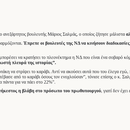
 ανεξάρτητος βουλευτής Μάριος Σαλμάς, ο οποίος ζήτησε μάλιστα
α
φαρμόζονται.
Έπρεπε οι βουλευτές της ΝΔ να κινήσουν διαδικασίε
α μπορέσει να κρατήσει το πλεονέκτημα η ΝΔ που είναι ένα σοβαρό 
σωστή πλευρά της ιστορίας”.
κη να στρίψει το καράβι. Αντί να ακούσει αυτά που του έλεγα εγώ, πο
κατέβασε από το καράβι όσους τον ενοχλούσαν”, τόνισε επίσης ο κ. Σα
α πάντα για να πάει στο 22%”.
ανήκεστος η βλάβη στο πρόσωπο του πρωθυπουργού
, γιατί δεν έχε