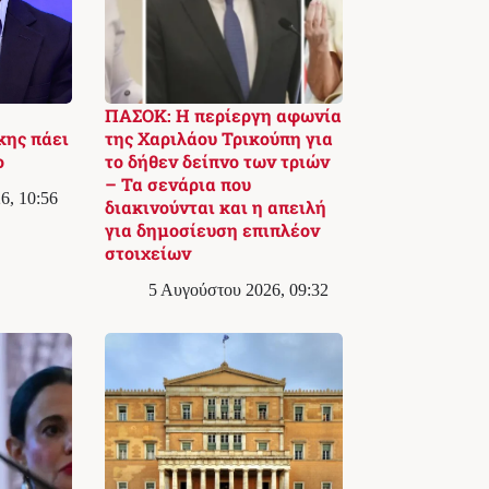
ΠΑΣΟΚ: Η περίεργη αφωνία
κης πάει
της Χαριλάου Τρικούπη για
ο
το δήθεν δείπνο των τριών
– Τα σενάρια που
6, 10:56
διακινούνται και η απειλή
για δημοσίευση επιπλέον
στοιχείων
5 Αυγούστου 2026, 09:32