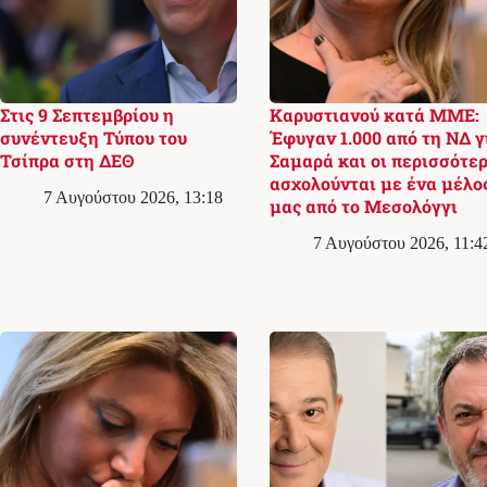
Στις 9 Σεπτεμβρίου η
Καρυστιανού κατά ΜΜΕ:
συνέντευξη Τύπου του
Έφυγαν 1.000 από τη ΝΔ γ
Τσίπρα στη ΔΕΘ
Σαμαρά και οι περισσότερ
ασχολούνται με ένα μέλο
7 Αυγούστου 2026, 13:18
μας από το Μεσολόγγι
7 Αυγούστου 2026, 11:4