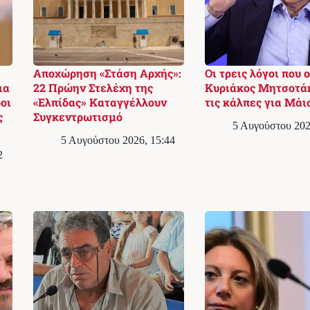
Αποχώρηση «Στάση Αρχής»:
Οι τρεις λόγοι που ο
ια
22 Πρώην Στελέχη της
Κυριάκος Μητσοτά
οι
«Ελπίδας» Καταγγέλλουν
τις κάλπες για Μάι
ς
Συγκεντρωτισμό
5 Αυγούστου 202
5 Αυγούστου 2026, 15:44
2