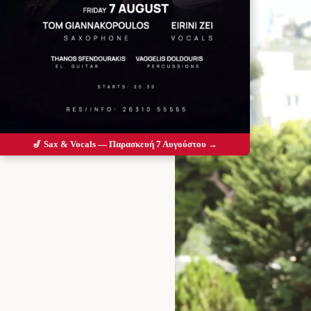
🎷 Sax & Vocals — Παρασκευή 7 Αυγούστου →