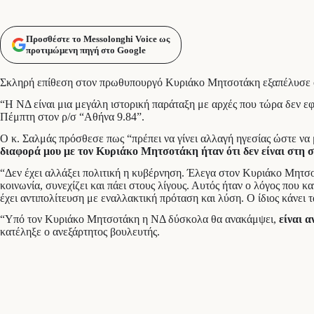
Προσθέστε το Messolonghi Voice ως
προτιμώμενη πηγή στο Google
Σκληρή επίθεση στον πρωθυπουργό Κυριάκο Μητσοτάκη εξαπέλυσε ο
“Η ΝΔ είναι μια μεγάλη ιστορική παράταξη με αρχές που τώρα δεν ε
Πέμπτη στον ρ/σ “Αθήνα 9.84”.
Ο κ. Σαλμάς πρόσθεσε πως “πρέπει να γίνει αλλαγή ηγεσίας ώστε ν
διαφορά μου με τον Κυριάκο Μητσοτάκη ήταν ότι δεν είναι στη 
“Δεν έχει αλλάξει πολιτική η κυβέρνηση. Έλεγα στον Κυριάκο Μητσοτά
κοινωνία, συνεχίζει και πάει στους λίγους. Αυτός ήταν ο λόγος που 
έχει αντιπολίτευση με εναλλακτική πρόταση και λύση. Ο ίδιος κάνει τ
“Υπό τον Κυριάκο Μητσοτάκη η ΝΔ δύσκολα θα ανακάμψει,
είναι 
κατέληξε ο ανεξάρτητος βουλευτής.