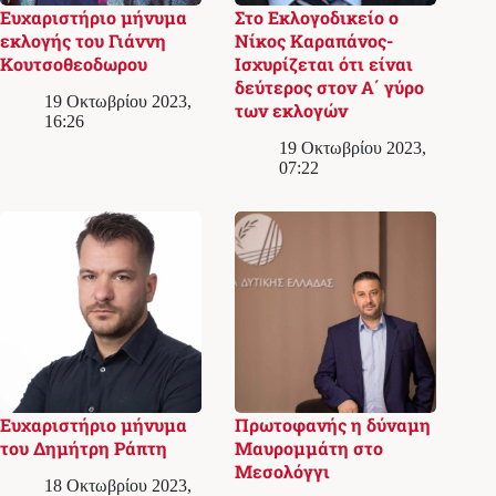
Ευχαριστήριο μήνυμα
Στο Εκλογoδικείο ο
εκλογής του Γιάννη
Νίκος Καραπάνος-
Κουτσοθεοδωρου
Ισχυρίζεται ότι είναι
δεύτερος στον Α΄ γύρο
19 Οκτωβρίου 2023,
των εκλογών
16:26
19 Οκτωβρίου 2023,
07:22
Ευχαριστήριο μήνυμα
Πρωτοφανής η δύναμη
του Δημήτρη Ράπτη
Μαυρομμάτη στο
Μεσολόγγι
18 Οκτωβρίου 2023,