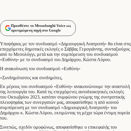
Προσθέστε το Messolonghi Voice ως
προτιμώμενη πηγή στο Google
Υποψήφιος με τον συνδυασμό «Δημιουργική Ανατροπή» θα είναι στις
επερχόμενες δημοτικές εκλογές ο Σάββας Γερογιάννης, συνταξιούχος
από το Μεσολόγγι, μετά και την συμπόρευση του συνδυασμού
«Ευθύνη» με το συνδυασμό του Δημάρχου, Κώστα Λύρου.
Η ανακοίνωση του συνδυασμού «Ευθύνη»
«Συνδημότισσες και συνδημότες,
Εκ μέρους του συνδυασμού «Ευθύνη» ανακοινώνουμε την αναστολή
της λειτουργία του. Κατά τις επερχόμενες αυτοδιοικητικές εκλογές
του Οκτωβρίου 2023, κατόπιν συμφώνου γνώμης της συντριπτικής
πλειοψηφίας των συνεργατών μας, αποφασίσθηκε η από κοινού
συμπόρευση με τον συνδυασμό «Δημιουργική Ανατροπή» του
Δημάρχου κ. Κώστα Λύρου, εκτιμώντας τη μέχρι τώρα έντιμη πορεία
του.
Συνεπώς, σχεδόν ομοφώνως, αποφασίσθηκε ο επικεφαλής του