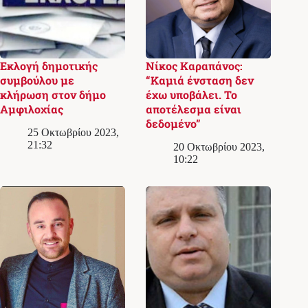
Εκλογή δημοτικής
Νίκος Καραπάνος:
συμβούλου με
“Καμιά ένσταση δεν
κλήρωση στον δήμο
έχω υποβάλει. Το
Αμφιλοχίας
αποτέλεσμα είναι
δεδομένο”
25 Οκτωβρίου 2023,
21:32
20 Οκτωβρίου 2023,
10:22