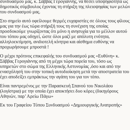
συνδυασμού μας, κ. Σάββας Γερογιάννης, να θέσει υποψηφιότητα ως
δημοτικός σύμβουλος έχοντας τη στήριξη της πλειοψηφίας των μελών
του συνδυασμού μας.
Στο σημείο αυτό οφείλουμε θερμές ευχαριστίες σε όλους τους φίλους
μας για την έως τώρα στήριξή τους τη συνέχιση της οποίας
προσδοκούμε γνωρίζοντας ότι μόνο η ανησυχία για το μέλλον αυτού
του τόπου μας οδηγεί, ώστε όλοι μαζί με απόλυτη ενότητα,
αλληλοεκτίμηση, ανιδιοτελή κίνητρα και αίσθημα ευθύνης να
προχωρήσουμε μπροστά !
Ο μέχρι πρότινος επικεφαλής του συνδυασμού μας «Ευθύνη» κ.
Σάββας Γερογιάννης από τη μέχρι τώρα πορεία του, τόσο ως
υπηρετών στο σώμα της Ελληνικής Αστυνομίας ,όσο και από την
ενασχόλησή του στην τοπική αυτοδιοίκηση μετά την αποστρατεία του
έχει αποδείξει εμπράκτως την αγάπη του για τον τόπο.
Είναι παντρεμένος με την Παρασκευή Σπανού του Νικολάου
(λογίστρια) με την οποία έχει αποκτήσει δυο κόρες (δικηγόρους
Αθηνών, παρ’ Αρείω Πάγω»
Εκ του Γραφείου Τύπου Συνδυασμού «Δημιουργικής Ανατροπής»