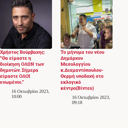
Χρήστος Βούρβαχης:
Το μήνυμα του νέου
“Θα είμαστε η
Δημάρχου
διοίκηση ΟΛΩΝ των
Μεσολογγίου
δημοτών. Σήμερα
κ.Διαμαντόπουλου-
είμαστε ΟΛΟΙ
Θερμή υποδοχή στο
ενωμένοι.”
εκλογικό
κέντρο(Βίντεο)
16 Οκτωβρίου 2023,
10:00
16 Οκτωβρίου 2023,
09:18