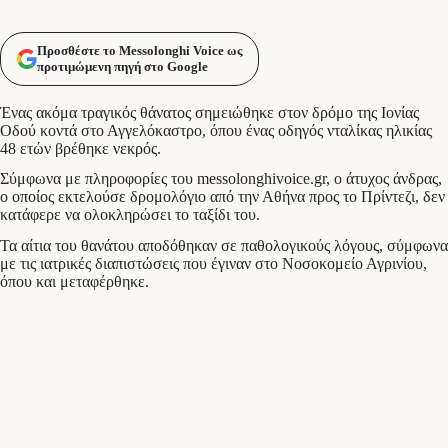
Προσθέστε το Messolonghi Voice ως
προτιμώμενη πηγή στο Google
Ένας ακόμα τραγικός θάνατος σημειώθηκε στον δρόμο της Ιονίας
Οδού κοντά στο Αγγελόκαστρο, όπου ένας οδηγός νταλίκας ηλικίας
48 ετών βρέθηκε νεκρός.
Σύμφωνα με πληροφορίες του messolonghivoice.gr, ο άτυχος άνδρας,
ο οποίος εκτελούσε δρομολόγιο από την Αθήνα προς το Πρίντεζι, δεν
κατάφερε να ολοκληρώσει το ταξίδι του.
Τα αίτια του θανάτου αποδόθηκαν σε παθολογικούς λόγους, σύμφωνα
με τις ιατρικές διαπιστώσεις που έγιναν στο Νοσοκομείο Αγρινίου,
όπου και μεταφέρθηκε.