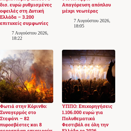
δισ. ευρώ ρυθμισμένες
Απαγόρευση απόπλου
οφειλές στη Δυτική
μέχρι νεωτέρας
Ελλάδα – 3.200
7 Αυγούστου 2026,
επιτυχείς συμφωνίες
18:05
7 Αυγούστου 2026,
18:22
Φωτιά στην Κόρινθο:
ΥΠΠΟ: Επιχορηγήσεις
Συναγερμός στο
1.106.000 ευρώ για
Στεφάνι – 82
Πολυθεματικά
πυροσβέστες και 8
Φεστιβάλ σε όλη την
αεροσκάφη επιχειρούν
Ελλάδα το 2026