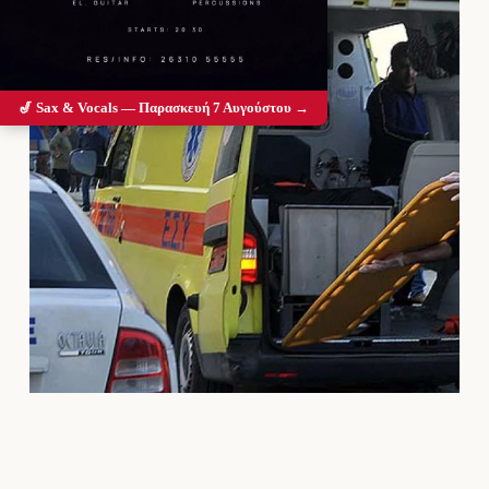
🎷 Sax & Vocals — Παρασκευή 7 Αυγούστου →