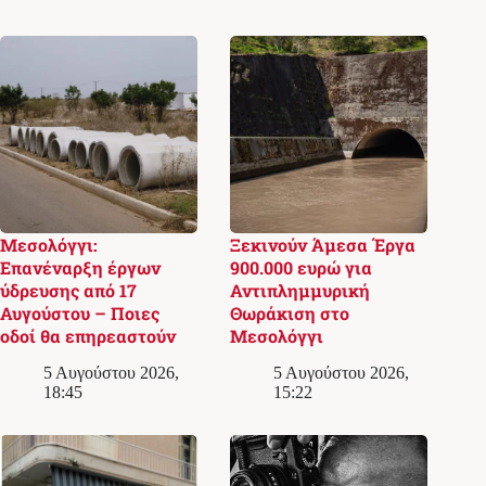
Μεσολόγγι:
Ξεκινούν Άμεσα Έργα
Επανέναρξη έργων
900.000 ευρώ για
ύδρευσης από 17
Αντιπλημμυρική
Αυγούστου – Ποιες
Θωράκιση στο
οδοί θα επηρεαστούν
Μεσολόγγι
5 Αυγούστου 2026,
5 Αυγούστου 2026,
18:45
15:22