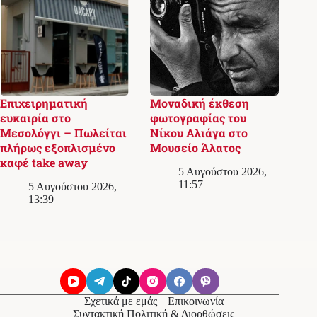
Επιχειρηματική
Μοναδική έκθεση
ευκαιρία στο
φωτογραφίας του
Μεσολόγγι – Πωλείται
Νίκου Αλιάγα στο
πλήρως εξοπλισμένο
Μουσείο Άλατος
καφέ take away
5 Αυγούστου 2026,
11:57
5 Αυγούστου 2026,
13:39
Σχετικά με εμάς
Επικοινωνία
Συντακτική Πολιτική & Διορθώσεις