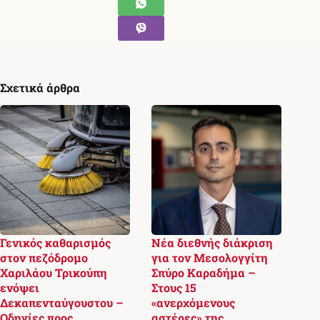
Σχετικά άρθρα
Γενικός καθαρισμός
Νέα διεθνής διάκριση
στον πεζόδρομο
για τον Μεσολογγίτη
Χαριλάου Τρικούπη
Σπύρο Καραδήμα –
ενόψει
Στους 15
Δεκαπενταύγουστου –
«ανερχόμενους
Οδηγίες προς
αστέρες» της