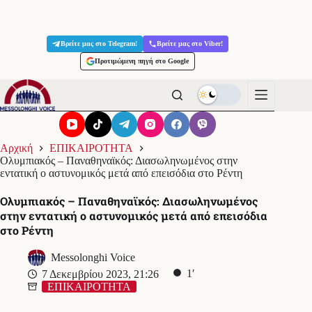
Μετάβαση
στο
Βρείτε μας στο Telegram!
Βρείτε μας στο Viber!
περιεχόμενο
Προτιμώμενη πηγή στο Google
Αρχική
ΕΠΙΚΑΙΡΟΤΗΤΑ
Ολυμπιακός – Παναθηναϊκός: Διασωληνωμένος στην
εντατική ο αστυνομικός μετά από επεισόδια στο Ρέντη
Ολυμπιακός – Παναθηναϊκός: Διασωληνωμένος
στην εντατική ο αστυνομικός μετά από επεισόδια
στο Ρέντη
Messolonghi Voice
1′
7 Δεκεμβρίου 2023, 21:26
ΕΠΙΚΑΙΡΟΤΗΤΑ