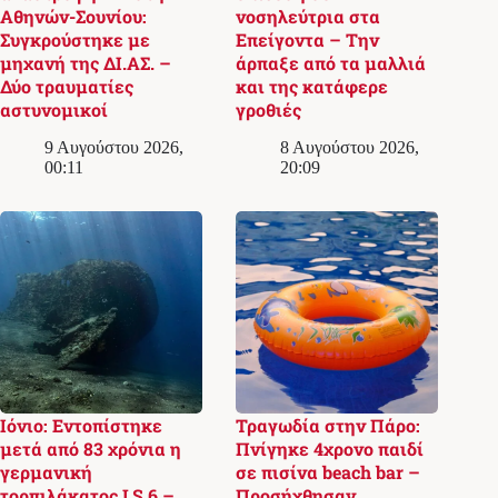
Αθηνών-Σουνίου:
νοσηλεύτρια στα
Συγκρούστηκε με
Επείγοντα – Την
μηχανή της ΔΙ.ΑΣ. –
άρπαξε από τα μαλλιά
Δύο τραυματίες
και της κατάφερε
αστυνομικοί
γροθιές
9 Αυγούστου 2026,
8 Αυγούστου 2026,
00:11
20:09
Ιόνιο: Εντοπίστηκε
Τραγωδία στην Πάρο:
μετά από 83 χρόνια η
Πνίγηκε 4χρονο παιδί
γερμανική
σε πισίνα beach bar –
τορπιλάκατος LS 6 –
Προσήχθησαν