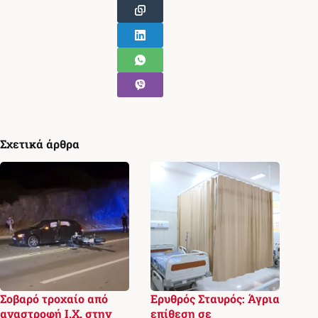
Σχετικά άρθρα
Σοβαρό τροχαίο από
Ερυθρός Σταυρός: Άγρια
αναστροφή Ι.Χ. στην
επίθεση σε