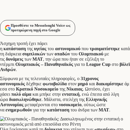
Προσθέστε το Messolonghi Voice ως
προτιμώμενη πηγή στο Google
Άσχημη τροπή έχει πάρει
η
κατάσταση
της
υγείας
του
αστυνομικού
που
τραυματίστηκε
κατά
τη διάρκεια
συμπλοκών
των
οπαδών
του
Ολυμπιακού
με
τις
δυνάμεις
των
ΜΑΤ
, την ώρα που ήταν σε εξέλιξη το
ντέρμπι
Ολυμπιακός – Παναθηναϊκός
για το
League Cup
στο
βόλεϊ
Ανδρών
.
Σύμφωνα με τις τελευταίες πληροφορίες, ο
31χρονος
αστυνομικός
δέχθηκε
φωτοβολίδα
στον
μηρό
και
διακομίστηκε
άμ
εσα στο
Κρατικό Νοσοκομείο
της
Νίκαιας
. Ωστόσο, έχει
χάσει
πολύ αίμα
και μπήκε στην
εντατική
, ενώ έπειτα από λίγη
ώρα
διασωληνώθηκε
. Μάλιστα, στελέχη της
Ελληνικής
Αστυνομίας
μεταφέρονται στο
νοσοκομείο
, ούτως ώστε
να
ενημερωθούν
για την
κατάσταση
του άνδρα των
ΜΑΤ
.
Όλα ξεκίνησαν κατά τη
διάρκεια
του ντέρμπι των
«αιωνίων»
στο