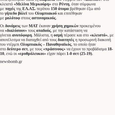
κλειστό
«Μελίνα Μερκούρη»
στο
Ρέντη
, όταν σύμφωνα
με
πηγές
της
ΕΛ.ΑΣ.
περίπου
150 άτομα
βρέθηκαν έξω από
το
γήπεδο βόλεϊ
του
Ολυμπιακού
και επιτέθηκαν
με
μολότοφ
στους
αστυνομικούς
.
Οι
δυνάμεις
των
ΜΑΤ
έκαναν
χρήση χημικών
προκειμένου
να
«διαλύσουν»
τους
οπαδούς
, με την κατάσταση να
γίνεται
ανυπόφορη
. Μάλιστα, η
οσμή
πέρασε και στο
«κλειστό»
, με
αποτέλεσμα να διαταχθεί από τους
διαιτητές
η προσωρινή διακοπή
του ντέρμπι
Ολυμπιακός – Παναθηναϊκός
, το οποίο ήταν
στο
δεύτερο
σετ
, με τους
«πράσινους»
να έχουν το προβάδισμα
18-
10
, ενώ οι
«ερυθρόλευκοι»
είχαν πάρει
1-0 σετ (25-19)
.
newsbomb.gr