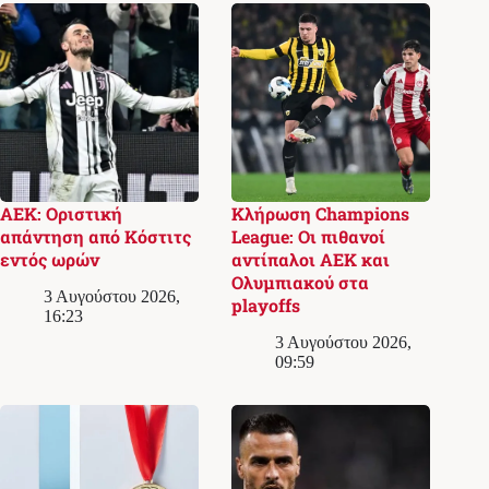
ΑΕΚ: Οριστική
Κλήρωση Champions
απάντηση από Κόστιτς
League: Οι πιθανοί
εντός ωρών
αντίπαλοι ΑΕΚ και
Ολυμπιακού στα
3 Αυγούστου 2026,
playoffs
16:23
3 Αυγούστου 2026,
09:59