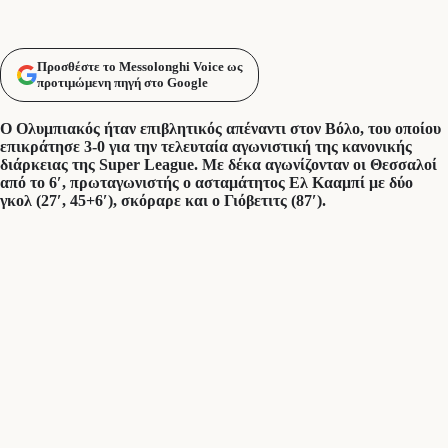
Προσθέστε το Messolonghi Voice ως
προτιμώμενη πηγή στο Google
Ο Ολυμπιακός ήταν επιβλητικός απέναντι στον Βόλο, του οποίου
επικράτησε 3-0 για την τελευταία αγωνιστική της κανονικής
διάρκειας της Super League. Με δέκα αγωνίζονταν οι Θεσσαλοί
από το 6′, πρωταγωνιστής ο ασταμάτητος Ελ Κααμπί με δύο
γκολ (27′, 45+6′), σκόραρε και ο Γιόβετιτς (87′).