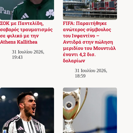
ΣΟΚ με Παντελίδη,
FIFA: Παραιτήθηκε
σοβαρός τραυματισμός
ανώτερος σύμβουλος
σε φιλικό με την
του Ινφαντίνο –
Athens Kallithea
Αντιδρά στην πώληση
μεριδίου του Μουντιάλ
31 Ιουλίου 2026,
έναντι 4,2 δισ.
19:43
δολαρίων
31 Ιουλίου 2026,
18:59