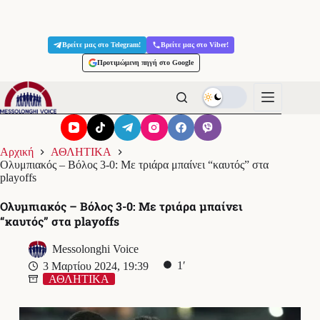
Μετάβαση
στο
Βρείτε μας στο Telegram!
Βρείτε μας στο Viber!
περιεχόμενο
Προτιμώμενη πηγή στο Google
Αρχική
ΑΘΛΗΤΙΚΑ
Ολυμπιακός – Βόλος 3-0: Με τριάρα μπαίνει “καυτός” στα
playoffs
Ολυμπιακός – Βόλος 3-0: Με τριάρα μπαίνει
“καυτός” στα playoffs
Messolonghi Voice
1′
3 Μαρτίου 2024, 19:39
ΑΘΛΗΤΙΚΑ