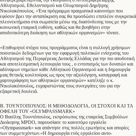
Αθλητισμού, Εθελοντισμού και Ολυμπισμού Δημήτρης
Νικολακόπουλος. «Ένα πρόγραμμα πραγματικά καινοτόμο που
εφόσον βρει την ανταπόκριση σας θα προσδώσει επιπλέον συγκριτικά
πλεονεκτήματα στα σωματεία μέσω της διασύνδεσης τους με την
κοινωνική εταιρική ευθύνη, καθώς και θα βοηθήσει στην
αποδοτικότερη διοίκηση των αθλητικών οργανισμών» τόνισε.
«Επιθυμητοί στόχοι τους προγράμματος είναι η συλλογή χρήσιμων
ποσοτικών δεδομένων για την εφαρμογή πολιτικών ενίσχυσης του
Αθλητισμού της Περιφέρειας Δυτικής Ελλάδας για την πιο αποδοτική
και αποτελεσματική λειτουργία τους , ο εντοπισμός των δυνατών και
αδύναμων σημείων κάθε Αθλητικού Οργανισμού και η δημιουργία
μιας θετικής κουλτούρας ως προς την αξιολόγηση, καταγραφή και
χαρτογράφηση των αθλητικών οργανισμών» κατέληξε ο κ.
Νικολακόπουλος, ευχαριστώντας τους συνεργάτες του για την
εξαιρετική δουλειά.
Β. ΤΟΥΝΤΟΠΟΥΛΟΣ: Η ΜΕΘΟΔΟΛΟΓΙΑ, ΟΙ ΣΤΟΧΟΙ ΚΑΙ ΤΑ
ΟΦΕΛΗ ΤΟΥ «OLYMPASSMARK»
Ο Βασίλης Τουντόπουλος, εκπρόσωπος της εταιρείας Συμβούλων
Διοίκησης MPDO, παρουσίασε το καινοτόμο εργαλείο
«Olympassmark» και απάντησε στις πολλές ερωτήσεις και απορίες
των συμμετεχόντων.«Η δημιουργία ενός εργαλείου αυτο-