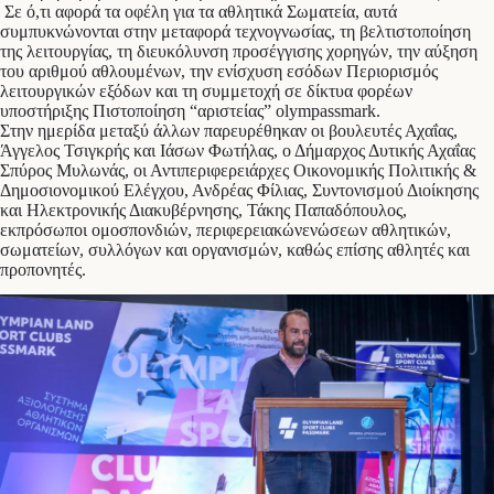
Σε ό,τι αφορά τα οφέλη για τα αθλητικά Σωματεία, αυτά
συμπυκνώνονται στην μεταφορά τεχνογνωσίας, τη βελτιστοποίηση
της λειτουργίας, τη διευκόλυνση προσέγγισης χορηγών, την αύξηση
του αριθμού αθλουμένων, την ενίσχυση εσόδων Περιορισμός
λειτουργικών εξόδων και τη συμμετοχή σε δίκτυα φορέων
υποστήριξης Πιστοποίηση “αριστείας” olympassmark.
Στην ημερίδα μεταξύ άλλων παρευρέθηκαν οι βουλευτές Αχαΐας,
Άγγελος Τσιγκρής και Ιάσων Φωτήλας, ο Δήμαρχος Δυτικής Αχαΐας
Σπύρος Μυλωνάς, οι Αντιπεριφερειάρχες Οικονομικής Πολιτικής &
Δημοσιονομικού Ελέγχου, Ανδρέας Φίλιας, Συντονισμού Διοίκησης
και Ηλεκτρονικής Διακυβέρνησης, Τάκης Παπαδόπουλος,
εκπρόσωποι ομοσπονδιών, περιφερειακώνενώσεων αθλητικών,
σωματείων, συλλόγων και οργανισμών, καθώς επίσης αθλητές και
προπονητές.