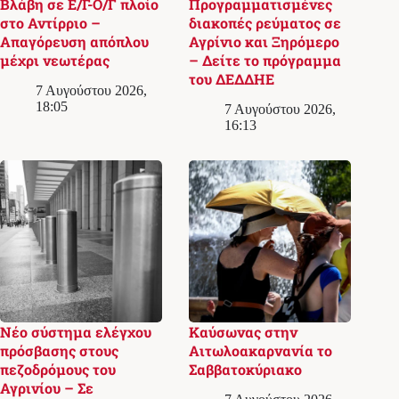
Βλάβη σε Ε/Γ-Ο/Γ πλοίο
Προγραμματισμένες
στο Αντίρριο –
διακοπές ρεύματος σε
Απαγόρευση απόπλου
Αγρίνιο και Ξηρόμερο
μέχρι νεωτέρας
– Δείτε το πρόγραμμα
του ΔΕΔΔΗΕ
7 Αυγούστου 2026,
18:05
7 Αυγούστου 2026,
16:13
Νέο σύστημα ελέγχου
Καύσωνας στην
πρόσβασης στους
Αιτωλοακαρνανία το
πεζοδρόμους του
Σαββατοκύριακο
Αγρινίου – Σε