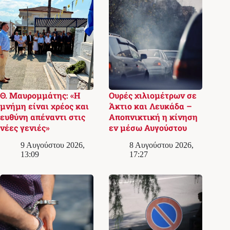
Θ. Μαυρομμάτης: «Η
Ουρές χιλιομέτρων σε
μνήμη είναι χρέος και
Άκτιο και Λευκάδα –
ευθύνη απέναντι στις
Αποπνικτική η κίνηση
νέες γενιές»
εν μέσω Αυγούστου
9 Αυγούστου 2026,
8 Αυγούστου 2026,
13:09
17:27