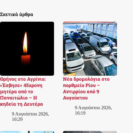
Σχετικά άρθρα
Θρήνος στο Αγρίνιο:
Νέα δρομολόγια στο
«Έσβησε» 45χρονη
πορθμείο Ρίου –
μητέρα από το
Αντιρρίου από 9
Παναιτώλιο – Η
Αυγούστου
κηδεία τη Δευτέρα
9 Αυγούστου 2026,
16:19
9 Αυγούστου 2026,
16:29