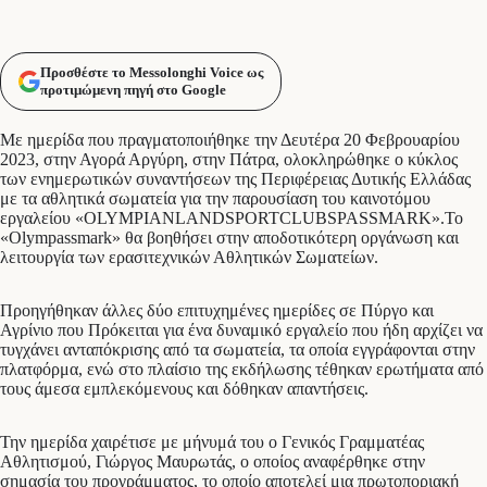
Προσθέστε το Messolonghi Voice ως
προτιμώμενη πηγή στο Google
Με ημερίδα που πραγματοποιήθηκε την Δευτέρα 20 Φεβρουαρίου
2023, στην Αγορά Αργύρη, στην Πάτρα, ολοκληρώθηκε ο κύκλος
των ενημερωτικών συναντήσεων της Περιφέρειας Δυτικής Ελλάδας
με τα αθλητικά σωματεία για την παρουσίαση του καινοτόμου
εργαλείου «OLYMPIANLANDSPORTCLUBSPASSMARK».Το
«Olympassmark» θα βοηθήσει στην αποδοτικότερη οργάνωση και
λειτουργία των ερασιτεχνικών Αθλητικών Σωματείων.
Προηγήθηκαν άλλες δύο επιτυχημένες ημερίδες σε Πύργο και
Αγρίνιο που Πρόκειται για ένα δυναμικό εργαλείο που ήδη αρχίζει να
τυγχάνει ανταπόκρισης από τα σωματεία, τα οποία εγγράφονται στην
πλατφόρμα, ενώ στο πλαίσιο της εκδήλωσης τέθηκαν ερωτήματα από
τους άμεσα εμπλεκόμενους και δόθηκαν απαντήσεις.
Την ημερίδα χαιρέτισε με μήνυμά του ο Γενικός Γραμματέας
Αθλητισμού, Γιώργος Μαυρωτάς, ο οποίος αναφέρθηκε στην
σημασία του προγράμματος, το οποίο αποτελεί μια πρωτοποριακή