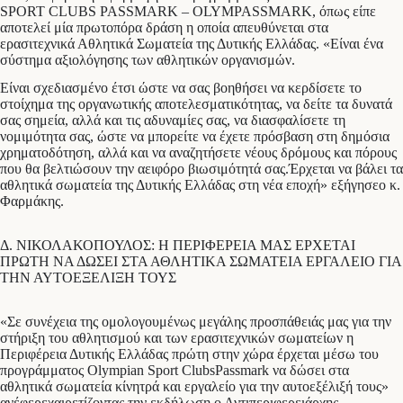
SPORT CLUBS PASSMARK – OLYMPASSMARK, όπως είπε
αποτελεί μία πρωτοπόρα δράση η οποία απευθύνεται στα
ερασιτεχνικά Αθλητικά Σωματεία της Δυτικής Ελλάδας. «Είναι ένα
σύστημα αξιολόγησης των αθλητικών οργανισμών.
Είναι σχεδιασμένο έτσι ώστε να σας βοηθήσει να κερδίσετε το
στοίχημα της οργανωτικής αποτελεσματικότητας, να δείτε τα δυνατά
σας σημεία, αλλά και τις αδυναμίες σας, να διασφαλίσετε τη
νομιμότητα σας, ώστε να μπορείτε να έχετε πρόσβαση στη δημόσια
χρηματοδότηση, αλλά και να αναζητήσετε νέους δρόμους και πόρους
που θα βελτιώσουν την αειφόρο βιωσιμότητά σας.Έρχεται να βάλει τα
αθλητικά σωματεία της Δυτικής Ελλάδας στη νέα εποχή» εξήγησεο κ.
Φαρμάκης.
Δ. ΝΙΚΟΛΑΚΟΠΟΥΛΟΣ: Η ΠΕΡΙΦΕΡΕΙΑ ΜΑΣ ΕΡΧΕΤΑΙ
ΠΡΩΤΗ ΝΑ ΔΩΣΕΙ ΣΤΑ ΑΘΛΗΤΙΚΑ ΣΩΜΑΤΕΙΑ ΕΡΓΑΛΕΙΟ ΓΙΑ
ΤΗΝ ΑΥΤΟΕΞΕΛΙΞΗ ΤΟΥΣ
«Σε συνέχεια της ομολογουμένως μεγάλης προσπάθειάς μας για την
στήριξη του αθλητισμού και των ερασιτεχνικών σωματείων η
Περιφέρεια Δυτικής Ελλάδας πρώτη στην χώρα έρχεται μέσω του
προγράμματος Olympian Sport ClubsPassmark να δώσει στα
αθλητικά σωματεία κίνητρά και εργαλείο για την αυτοεξέλιξή τους»
ανέφερεχαιρετίζοντας την εκδήλωση ο Αντιπεριφερειάρχης