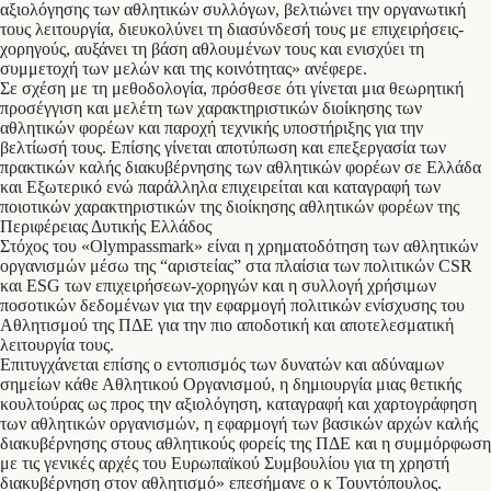
αξιολόγησης των αθλητικών συλλόγων, βελτιώνει την οργανωτική
τους λειτουργία, διευκολύνει τη διασύνδεσή τους με επιχειρήσεις-
χορηγούς, αυξάνει τη βάση αθλουμένων τους και ενισχύει τη
συμμετοχή των μελών και της κοινότητας» ανέφερε.
Σε σχέση με τη μεθοδολογία, πρόσθεσε ότι γίνεται μια θεωρητική
προσέγγιση και μελέτη των χαρακτηριστικών διοίκησης των
αθλητικών φορέων και παροχή τεχνικής υποστήριξης για την
βελτίωσή τους. Επίσης γίνεται αποτύπωση και επεξεργασία των
πρακτικών καλής διακυβέρνησης των αθλητικών φορέων σε Ελλάδα
και Εξωτερικό ενώ παράλληλα επιχειρείται και καταγραφή των
ποιοτικών χαρακτηριστικών της διοίκησης αθλητικών φορέων της
Περιφέρειας Δυτικής Ελλάδος
Στόχος του «Olympassmark» είναι η χρηματοδότηση των αθλητικών
οργανισμών μέσω της “αριστείας” στα πλαίσια των πολιτικών CSR
και ESG των επιχειρήσεων-χορηγών και η συλλογή χρήσιμων
ποσοτικών δεδομένων για την εφαρμογή πολιτικών ενίσχυσης του
Αθλητισμού της ΠΔΕ για την πιο αποδοτική και αποτελεσματική
λειτουργία τους.
Επιτυγχάνεται επίσης ο εντοπισμός των δυνατών και αδύναμων
σημείων κάθε Αθλητικού Οργανισμού, η δημιουργία μιας θετικής
κουλτούρας ως προς την αξιολόγηση, καταγραφή και χαρτογράφηση
των αθλητικών οργανισμών, η εφαρμογή των βασικών αρχών καλής
διακυβέρνησης στους αθλητικούς φορείς της ΠΔΕ και η συμμόρφωση
με τις γενικές αρχές του Ευρωπαϊκού Συμβουλίου για τη χρηστή
διακυβέρνηση στον αθλητισμό» επεσήμανε ο κ Τουντόπουλος.