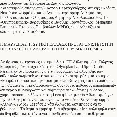
πρωτοβουλία της Περιφέρειας Δυτικής Ελλάδας.
Χαιρετισμούς επίσης απηύθυναν ο Περιφερειάρχης Δυτικής Ελλάδας,
Νεκτάριος Φαρμάκης και ο Αντιπεριφερειάρχης Αθλητισμού,
Εθελοντισμού και Ολυμπισμού, Δημήτρης Νικολακόπουλος. Το
«Olympassmark» παρουσίασε ο Βασίλης Τουντόπουλος, Managing
Partner της Εταιρείας Συμβούλων MPDO, που ανέπτυξε και
υλοποίησε την πλατφόρμα.
Γ. ΜΑΥΡΩΤΑΣ: Η ΔΥΤΙΚΗ ΕΛΛΑΔΑ ΠΡΩΤΑΓΩΝΙΣΤΕΙ ΣΤΗΝ
ΠΡΟΣΤΑΣΙΑ ΤΗΣ ΑΚΕΡΑΙΟΤΗΤΑΣ ΤΟΥ ΑΘΛΗΤΙΣΜΟΥ
Ανοίγοντας τις εργασίες της ημερίδας ο Γ.Γ. Αθλητισμού κ. Γιώργος
Μαυρωτάς τόνισε σχετικά με το «Olympian Land Sport Clubs
Passmark» ότι πρόκειται για ένα πρόγραμμα αξιολόγησης των
αθλητικών σωματείων με αντικειμενικά και αμερόληπτα κριτήρια.
«Μετράει ουσιαστικά την ποιότητα διακυβέρνησης και τις επιδόσεις
των σωματείων χρησιμοποιώντας σύγχρονες μεθόδους management»
ανέφερε ο κ. Μαυρωτάς και συμπλήρωσε: «Τέτοιες μεθόδους
χρησιμοποιούμε πλέον και στη Γενική Γραμματεία Αθλητισμού για
την αξιολόγηση των Ομοσπονδιών, το γνωστό πλέον πρόγραμμα
«Χίλων». Αν δεν μετρήσεις κάτι άλλωστε, δεν μπορείς να το
βελτιώσεις. Τα θέματα χρηστής διακυβέρνησης είναι πολύ ψηλά στην
διεθνή αθλητική ατζέντα γιατί συνδέονται άμεσα με τα θέματα