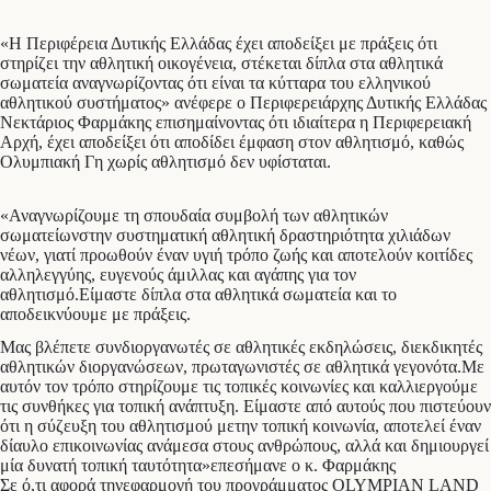
«Η Περιφέρεια Δυτικής Ελλάδας έχει αποδείξει με πράξεις ότι
στηρίζει την αθλητική οικογένεια, στέκεται δίπλα στα αθλητικά
σωματεία αναγνωρίζοντας ότι είναι τα κύτταρα του ελληνικού
αθλητικού συστήματος» ανέφερε ο Περιφερειάρχης Δυτικής Ελλάδας
Νεκτάριος Φαρμάκης επισημαίνοντας ότι ιδιαίτερα η Περιφερειακή
Αρχή, έχει αποδείξει ότι αποδίδει έμφαση στον αθλητισμό, καθώς
Ολυμπιακή Γη χωρίς αθλητισμό δεν υφίσταται.
«Αναγνωρίζουμε τη σπουδαία συμβολή των αθλητικών
σωματείωνστην συστηματική αθλητική δραστηριότητα χιλιάδων
νέων, γιατί προωθούν έναν υγιή τρόπο ζωής και αποτελούν κοιτίδες
αλληλεγγύης, ευγενούς άμιλλας και αγάπης για τον
αθλητισμό.Είμαστε δίπλα στα αθλητικά σωματεία και το
αποδεικνύουμε με πράξεις.
Μας βλέπετε συνδιοργανωτές σε αθλητικές εκδηλώσεις, διεκδικητές
αθλητικών διοργανώσεων, πρωταγωνιστές σε αθλητικά γεγονότα.Με
αυτόν τον τρόπο στηρίζουμε τις τοπικές κοινωνίες και καλλιεργούμε
τις συνθήκες για τοπική ανάπτυξη. Είμαστε από αυτούς που πιστεύουν
ότι η σύζευξη του αθλητισμού μετην τοπική κοινωνία, αποτελεί έναν
δίαυλο επικοινωνίας ανάμεσα στους ανθρώπους, αλλά και δημιουργεί
μία δυνατή τοπική ταυτότητα»επεσήμανε ο κ. Φαρμάκης
Σε ό,τι αφορά τηνεφαρμογή του προγράμματος OLYMPIAN LAND