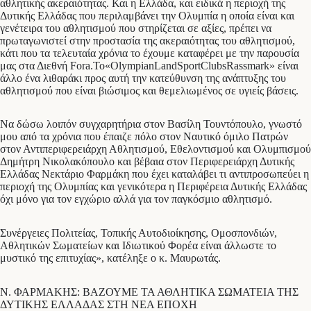
αθλητικής ακεραιότητας. Και η Ελλάδα, και ειδικά η περιοχή της
Δυτικής Ελλάδας που περιλαμβάνει την Ολυμπία η οποία είναι και
γενέτειρα του αθλητισμού που στηρίζεται σε αξίες, πρέπει να
πρωταγωνιστεί στην προστασία της ακεραιότητας του αθλητισμού,
κάτι που τα τελευταία χρόνια το έχουμε καταφέρει με την παρουσία
μας στα Διεθνή Fora.To«OlympianLandSportClubsRassmark» είναι
άλλο ένα λιθαράκι προς αυτή την κατεύθυνση της ανάπτυξης του
αθλητισμού που είναι βιώσιμος και θεμελιωμένος σε υγιείς βάσεις.
Να δώσω λοιπόν συγχαρητήρια στον Βασίλη Τουντόπουλο, γνωστό
μου από τα χρόνια που έπαιζε πόλο στον Ναυτικό όμιλο Πατρών
στον Αντιπεριφερειάρχη Αθλητισμού, Εθελοντισμού και Ολυμπισμού
Δημήτρη Νικολακόπουλο και βέβαια στον Περιφερειάρχη Δυτικής
Ελλάδας Νεκτάριο Φαρμάκη που έχει καταλάβει τι αντιπροσωπεύει η
περιοχή της Ολυμπίας και γενικότερα η Περιφέρεια Δυτικής Ελλάδας
όχι μόνο για τον εγχώριο αλλά για τον παγκόσμιο αθλητισμό.
Συνέργειες Πολιτείας, Τοπικής Αυτοδιοίκησης, Ομοσπονδιών,
Αθλητικών Σωματείων και Ιδιωτικού Φορέα είναι άλλωστε το
μυστικό της επιτυχίας», κατέληξε ο κ. Μαυρωτάς.
Ν. ΦΑΡΜΑΚΗΣ: ΒΑΖΟΥΜΕ ΤΑ ΑΘΛΗΤΙΚΑ ΣΩΜΑΤΕΙΑ ΤΗΣ
ΔΥΤΙΚΗΣ ΕΛΛΑΔΑΣ ΣΤΗ ΝΕΑ ΕΠΟΧΗ