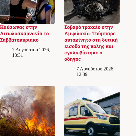
Καύσωνας στην
Σοβαρό τροχαίο στην
Αιτωλοακαρνανία το
Αμφιλοχία: Τούμπαρε
Σαββατοκύριακο
αυτοκίνητο στη δυτική
είσοδο της πόλης και
7 Αυγούστου 2026,
εγκλωβίστηκε ο
13:31
οδηγός
7 Αυγούστου 2026,
12:39