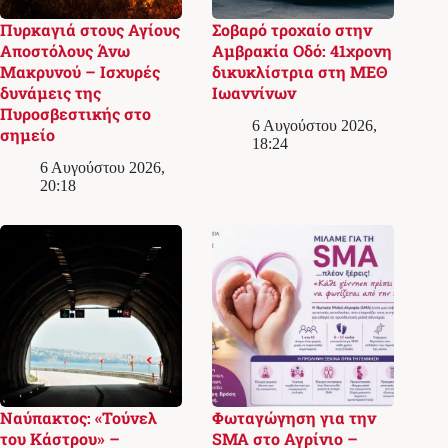
Πυρκαγιά στους Αγίους
Σοβαρό τροχαίο στην
Αποστόλους Άνω
Αμβρακία Οδό: 41χρονη
Μακρυνού – Ισχυρές
δικυκλίστρια στη ΜΕΘ
δυνάμεις της
Ιωαννίνων
Πυροσβεστικής στο
6 Αυγούστου 2026,
σημείο
18:24
6 Αυγούστου 2026,
20:18
Ναύπακτος: «Τούνελ
Φωταγώγηση για την
του Κάστρου» –
SMA στο Αγρίνιο –