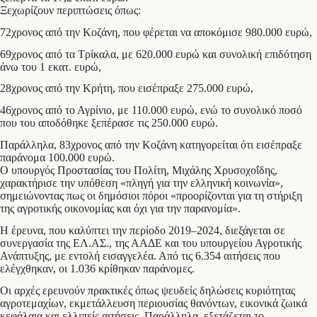
Ξεχωρίζουν περιπτώσεις όπως:
72χρονος από την Κοζάνη, που φέρεται να αποκόμισε 980.000 ευρώ,
69χρονος από τα Τρίκαλα, με 620.000 ευρώ και συνολική επιδότηση
άνω του 1 εκατ. ευρώ,
28χρονος από την Κρήτη, που εισέπραξε 275.000 ευρώ,
46χρονος από το Αγρίνιο, με 110.000 ευρώ, ενώ το συνολικό ποσό
που του αποδόθηκε ξεπέρασε τις 250.000 ευρώ.
Παράλληλα, 83χρονος από την Κοζάνη κατηγορείται ότι εισέπραξε
παράνομα 100.000 ευρώ.
Ο υπουργός Προστασίας του Πολίτη, Μιχάλης Χρυσοχοΐδης,
χαρακτήρισε την υπόθεση «πληγή για την ελληνική κοινωνία»,
σημειώνοντας πως οι δημόσιοι πόροι «προορίζονται για τη στήριξη
της αγροτικής οικονομίας και όχι για την παρανομία».
Η έρευνα, που καλύπτει την περίοδο 2019–2024, διεξάγεται σε
συνεργασία της ΕΛ.ΑΣ., της ΑΑΔΕ και του υπουργείου Αγροτικής
Ανάπτυξης, με εντολή εισαγγελέα. Από τις 6.354 αιτήσεις που
ελέγχθηκαν, οι 1.036 κρίθηκαν παράνομες.
Οι αρχές ερευνούν πρακτικές όπως ψευδείς δηλώσεις κυριότητας
αγροτεμαχίων, εκμετάλλευση περιουσίας θανόντων, εικονικά ζωικά
κεφάλαια και ελλιπείς αιτήσεις. Παράλληλα, εξετάζεται το