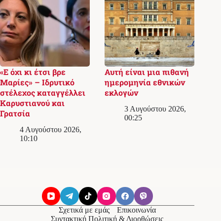
«Ε όχι κι έτσι βρε
Αυτή είναι μια πιθανή
Μαρίες» – Ιδρυτικό
ημερομηνία εθνικών
στέλεχος καταγγέλλει
εκλογών
Καρυστιανού και
3 Αυγούστου 2026,
Γρατσία
00:25
4 Αυγούστου 2026,
10:10
Σχετικά με εμάς
Επικοινωνία
Συντακτική Πολιτική & Διορθώσεις