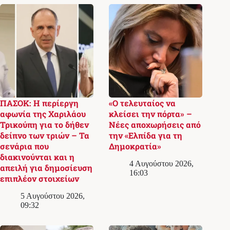
ΠΑΣΟΚ: Η περίεργη
«Ο τελευταίος να
αφωνία της Χαριλάου
κλείσει την πόρτα» –
Τρικούπη για το δήθεν
Νέες αποχωρήσεις από
δείπνο των τριών – Τα
την «Ελπίδα για τη
σενάρια που
Δημοκρατία»
διακινούνται και η
4 Αυγούστου 2026,
απειλή για δημοσίευση
16:03
επιπλέον στοιχείων
5 Αυγούστου 2026,
09:32