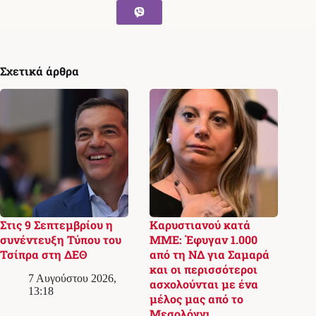
Σχετικά άρθρα
Στις 9 Σεπτεμβρίου η
Καρυστιανού κατά
συνέντευξη Τύπου του
ΜΜΕ: Έφυγαν 1.000
Τσίπρα στη ΔΕΘ
από τη ΝΔ για Σαμαρά
και οι περισσότεροι
7 Αυγούστου 2026,
ασχολούνται με ένα
13:18
μέλος μας από το
Μεσολόγγι