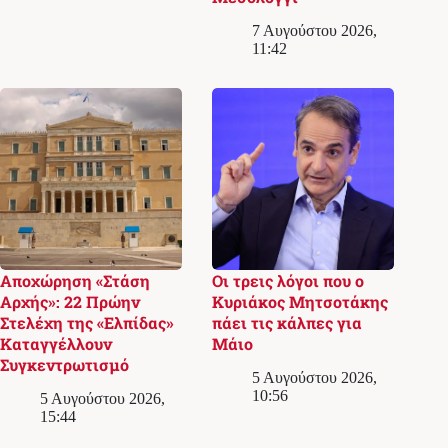
7 Αυγούστου 2026,
11:42
Αποχώρηση «Στάση
Οι τρεις λόγοι που ο
Αρχής»: 22 Πρώην
Κυριάκος Μητσοτάκης
Στελέχη της «Ελπίδας»
πάει τις κάλπες για
Καταγγέλλουν
Μάιο
Συγκεντρωτισμό
5 Αυγούστου 2026,
10:56
5 Αυγούστου 2026,
15:44