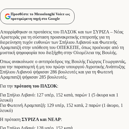
Προσθέστε το Messolonghi Voice ως
προτιμώμενη πηγή στο Google
Απορρίφθηκαν οι προτάσεις του ΠΑΣΟΚ και των ΣΥΡΙΖΑ – Νέας
Αριστεράς για τη σύσταση προανακριτικής επιτροπής για τη
διερεύνηση τυχόν ευθυνών των Σπήλιου Λιβανού και Φωτεινής
Αραμπατζή στην υπόθεση του ΟΠΕΚΕΠΕ, όπως προέκυψε από τη
μυστική ψηφοφορία που διεξήχθη στην Ολομέλεια της Βουλής.
Όπως ανακοίνωσε ο αντιπρόεδρος της Βουλής Γιώργος Γεωργαντάς,
για την παραπομπή ή μη του πρώην υπουργού Αγροτικής Ανάπτυξης
Σπήλιου Λιβανού ψήφισαν 286 βουλευτές και για τη Φωτεινή
Αραμπατζή ψήφισαν 285 βουλευτές.
Για την
πρόταση του ΠΑΣΟΚ
:
Για Σπήλιο Λιβανό: 127 υπέρ, 152 κατά, παρών 1 (5 άκυρα και 1
λευκό)
Για Φωτεινή Αραμπατζή: 129 υπέρ, 152 κατά, 2 παρών (1 άκυρο, 1
λευκό)
Η πρόταση
ΣΥΡΙΖΑ και ΝΕΑΡ
:
Για Σπήλιο Λιβανό: 128 υπέρ, 152 κατά