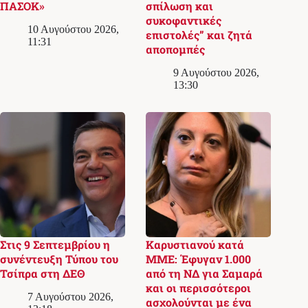
ΠΑΣΟΚ»
σπίλωση και
συκοφαντικές
10 Αυγούστου 2026,
επιστολές” και ζητά
11:31
αποπομπές
9 Αυγούστου 2026,
13:30
Στις 9 Σεπτεμβρίου η
Καρυστιανού κατά
συνέντευξη Τύπου του
ΜΜΕ: Έφυγαν 1.000
Τσίπρα στη ΔΕΘ
από τη ΝΔ για Σαμαρά
και οι περισσότεροι
7 Αυγούστου 2026,
ασχολούνται με ένα