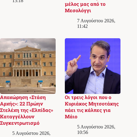
13:18
μέλος μας από το
Μεσολόγγι
7 Αυγούστου 2026,
11:42
Αποχώρηση «Στάση
Οι τρεις λόγοι που ο
Αρχής»: 22 Πρώην
Κυριάκος Μητσοτάκης
Στελέχη της «Ελπίδας»
πάει τις κάλπες για
Καταγγέλλουν
Μάιο
Συγκεντρωτισμό
5 Αυγούστου 2026,
10:56
5 Αυγούστου 2026,