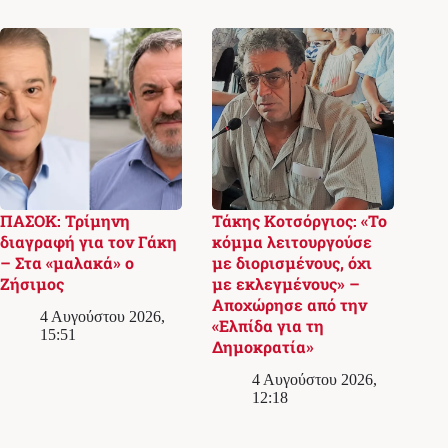
ΠΑΣΟΚ: Τρίμηνη
Τάκης Κοτσόργιος: «Το
διαγραφή για τον Γάκη
κόμμα λειτουργούσε
– Στα «μαλακά» ο
με διορισμένους, όχι
Ζήσιμος
με εκλεγμένους» –
Αποχώρησε από την
4 Αυγούστου 2026,
«Ελπίδα για τη
15:51
Δημοκρατία»
4 Αυγούστου 2026,
12:18