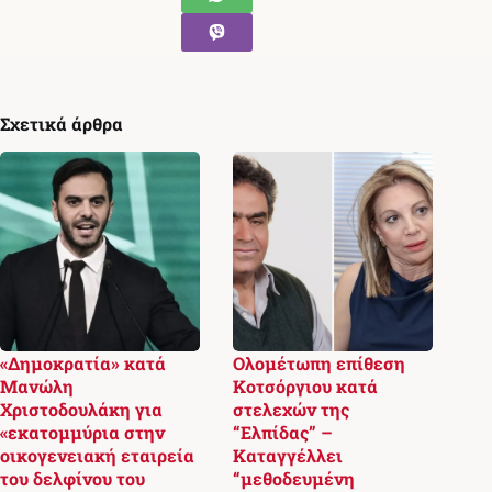
Σχετικά άρθρα
«Δημοκρατία» κατά
Ολομέτωπη επίθεση
Μανώλη
Κοτσόργιου κατά
Χριστοδουλάκη για
στελεχών της
«εκατομμύρια στην
“Ελπίδας” –
οικογενειακή εταιρεία
Καταγγέλλει
του δελφίνου του
“μεθοδευμένη