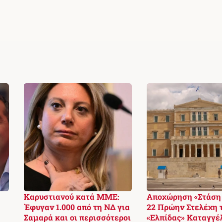
Καρυστιανού κατά ΜΜΕ:
Αποχώρηση «Στάση 
Έφυγαν 1.000 από τη ΝΔ για
22 Πρώην Στελέχη 
Σαμαρά και οι περισσότεροι
«Ελπίδας» Καταγγέ