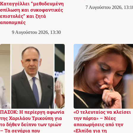
Καταγγέλλει “μεθοδευμένη
7 Αυγούστου 2026, 13:1
σπίλωση και συκοφαντικές
επιστολές” και ζητά
αποπομπές
9 Αυγούστου 2026, 13:30
ΠΑΣΟΚ: Η περίεργη αφωνία
«Ο τελευταίος να κλείσει
της Χαριλάου Τρικούπη για
την πόρτα» – Νέες
το δήθεν δείπνο των τριών
αποχωρήσεις από την
– Τα σενάρια που
«Ελπίδα για τη