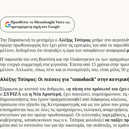
Προσθέστε το Messolonghi Voice ως
προτιμώμενη πηγή στο Google
Την Παρασκευή το µεσηµέρι ο
Αλέξης Τσίπρας
µπήκε στο αεροπλάνο
πρώην πρωθυπουργός δεν έχει µόνο τις εµπειρίες του από το παρελθόν 
µέλλον, δεδοµένου ότι πλησιάζει η ώρα των αποφάσεων αναφορικά
µ
Η παρουσία του στη Βοστόνη και την Ουάσινγκτον εκ των πραγµάτων σ
την ενεργό συµµετοχή στα γεγονότα. Έπειτα από 15 χρόνια στην πρώτη 
µέλλον. Αλλωστε, όπως λένε και οι συνοµιλητές του, είναι µόλις 50 
Αλέξης Τσίπρας: Οι πιέσεις για “comeback” στην κεντρικ
Σύµφωνα µε κοντινό του άνθρωπο,
«η πίεση στο πρόσωπό του έχει
ο
ΣΥΡΙΖΑ
και
η Νέα Αριστερά
, έχει πυκνώσει, συµπληρώνουν, τις
δηµοσκοπήσεις που έχουν πραγµατοποιηθεί από διάφορους κύκλους, 
πρόσωπο στο γήπεδο της Κεντροαριστεράς και ως τον µόνο που µπορεί
επισηµαίνεται πως σε όλες τις προηγούµενες εκλογικές αναµετρήσεις
στενεύουν για τον πρώην πρωθυπουργό. Οι τελευταίες παρεµβάσεις, 
κυβέρνησης, καταδεικνύουν πως ο κ. Τσίπρας φιλοδοξεί
να παίξει π
µέσα από το ινστιτούτο του για την οικονοµία, την ανάπτυξη, το κράτ