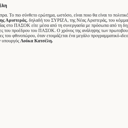
σέλη
α. Το πιο σύνθετο ερώτηµα, ωστόσο, είναι ποιο θα είναι το πολιτικό
της Αριστεράς
, δηλαδή του ΣΥΡΙΖΑ, της Νέας Αριστεράς, του κόµµα
υθείας στο ΠΑΣΟΚ είτε µέσα από τη συνεργασία µε πρόσωπα από τη δη
τες του προέδρου του ΠΑΣΟΚ. Ο χρόνος της ανάληψης των πρωτοβουλιώ
ς του φθινοπώρου, όταν ετοιµάζεται ένα µεγάλο προγραµµατικό-ιδε
ν υπουργός
Λούκα Κατσέλη.