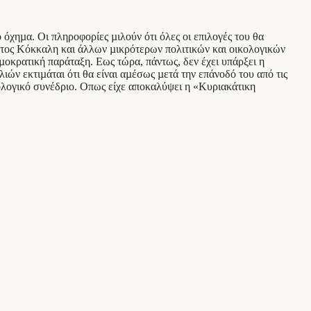
 όχηµα. Οι πληροφορίες µιλούν ότι όλες οι επιλογές του θα
τος Κόκκαλη και άλλων µικρότερων πολιτικών και οικολογικών
µοκρατική παράταξη. Εως τώρα, πάντως, δεν έχει υπάρξει η
ν εκτιµάται ότι θα είναι αµέσως µετά την επάνοδό του από τις
ολογικό συνέδριο. Οπως είχε αποκαλύψει η «Κυριακάτικη