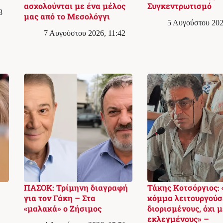
ασχολούνται με ένα μέλος
Συγκεντρωτισμό
8
μας από το Μεσολόγγι
5 Αυγούστου 202
7 Αυγούστου 2026, 11:42
ΠΑΣΟΚ: Τρίμηνη διαγραφή
Τάκης Κοτσόργιος: 
για τον Γάκη – Στα
κόμμα λειτουργούσ
«μαλακά» ο Ζήσιμος
διορισμένους, όχι μ
εκλεγμένους» –