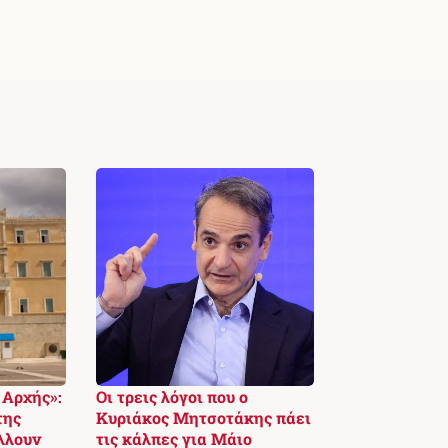
Αρχής»:
Οι τρεις λόγοι που ο
της
Κυριάκος Μητσοτάκης πάει
λλουν
τις κάλπες για Μάιο