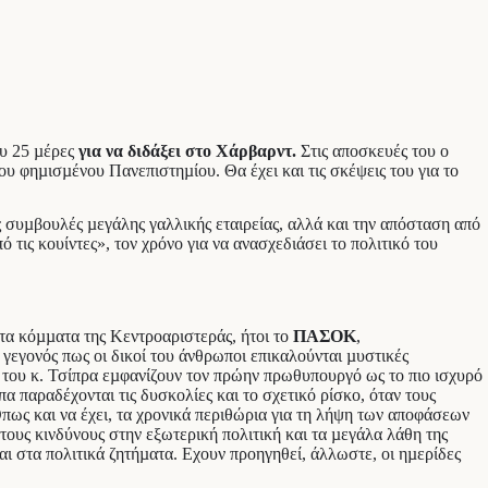
ου 25 µέρες
για να διδάξει στο Χάρβαρντ.
Στις αποσκευές του ο
ου φηµισµένου Πανεπιστηµίου. Θα έχει και τις σκέψεις του για το
 συµβουλές µεγάλης γαλλικής εταιρείας, αλλά και την απόσταση από
 τις κουίντες», τον χρόνο για να ανασχεδιάσει το πολιτικό του
τα κόµµατα της Κεντροαριστεράς, ήτοι το
ΠΑΣΟΚ
,
 γεγονός πως οι δικοί του άνθρωποι επικαλούνται µυστικές
 του κ. Τσίπρα εµφανίζουν τον πρώην πρωθυπουργό ως το πιο ισχυρό
 παραδέχονται τις δυσκολίες και το σχετικό ρίσκο, όταν τους
πως και να έχει, τα χρονικά περιθώρια για τη λήψη των αποφάσεων
ους κινδύνους στην εξωτερική πολιτική και τα µεγάλα λάθη της
αι στα πολιτικά ζητήµατα. Εχουν προηγηθεί, άλλωστε, οι ηµερίδες