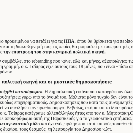
 προκειµένου να πετάξει για τις
ΗΠΑ
, όπου θα βρίσκεται για περίπ
και τη διακυβέρνησή του, τις οποίες θα µοιραστεί µε τους φοιτητές τ
ε την επιστροφή του στην κεντρική πολιτική σκηνή.
υµβάλλει στο rebranding που κάνει εδώ και µήνες, αξιοποιώντας τις
γραµµή, ο κ. Τσίπρας είχε αυτούς τους 18 µήνες, που είναι «πίσω από
χρόνων.
ή πολιτική σκηνή και οι μυστικές δημοσκοπήσεις
 αυξηθεί κατακόρυφα»
. Η δηµοσκοπική εικόνα που καταγράφουν όλα 
 συζητήσεις γύρω από το όνοµά του. Μάλιστα µόνο τυχαίο δεν είναι το
κυρίως επιχειρηµατικούς. ∆ηµοσκοπήσεις που κατά τους συνοµιλητές
 να απειλήσει τον πρωθυπουργό. Βεβαίως, ακόµα και τα ίδια πρόσωπα
 ο κ. Τσίπρας κατέγραψε αλλεπάλληλες ήττες από τον κ. Μητσοτάκη.Ο
µε αποκορύφωµα αυτή της Παρασκευής για τα γεωπολιτικά ζητήµατα, τ
ρωταγωνιστικό ρόλο
και όχι ενός πρώην που κατά καιρούς τοποθετείτ
ος δικαίου, τους θεσµούς, τη λειτουργία του ∆ηµοσίου κ.λπ.