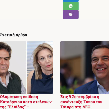
Σχετικά άρθρα
Ολομέτωπη επίθεση
Στις 9 Σεπτεμβρίου η
Κοτσόργιου κατά στελεχών
συνέντευξη Τύπου του
της “Ελπίδας” –
Τσίπρα στη ΔΕΘ