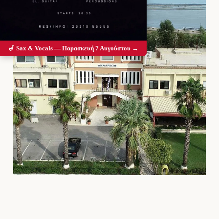
🎷 Sax & Vocals — Παρασκευή 7 Αυγούστου →