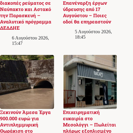
διακοπές ρεύματος σε
Επανέναρξη έργων
Ναύπακτο και Αστακό
ύδρευσης από 17
την Παρασκευή –
Αυγούστου – Ποιες
Αναλυτικό πρόγραμμα
οδοί θα επηρεαστούν
ΔΕΔΔΗΕ
5 Αυγούστου 2026,
18:45
6 Αυγούστου 2026,
15:47
Ξεκινούν Άμεσα Έργα
Επιχειρηματική
900.000 ευρώ για
ευκαιρία στο
Αντιπλημμυρική
Μεσολόγγι – Πωλείται
Θωράκιση στο
πλήρως εξοπλισμένο