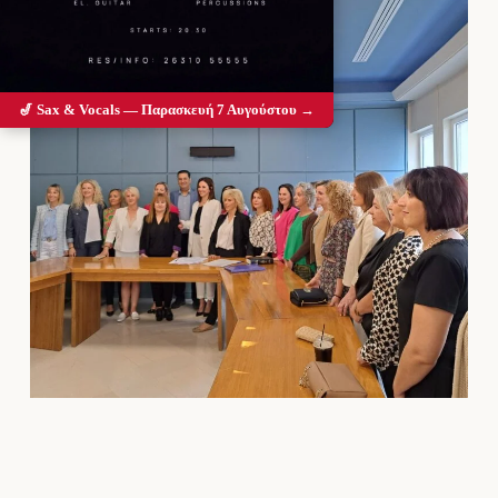
🎷 Sax & Vocals — Παρασκευή 7 Αυγούστου →