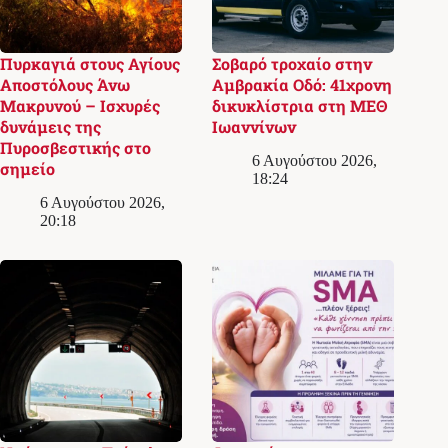
Πυρκαγιά στους Αγίους
Σοβαρό τροχαίο στην
Αποστόλους Άνω
Αμβρακία Οδό: 41χρονη
Μακρυνού – Ισχυρές
δικυκλίστρια στη ΜΕΘ
δυνάμεις της
Ιωαννίνων
Πυροσβεστικής στο
6 Αυγούστου 2026,
σημείο
18:24
6 Αυγούστου 2026,
20:18