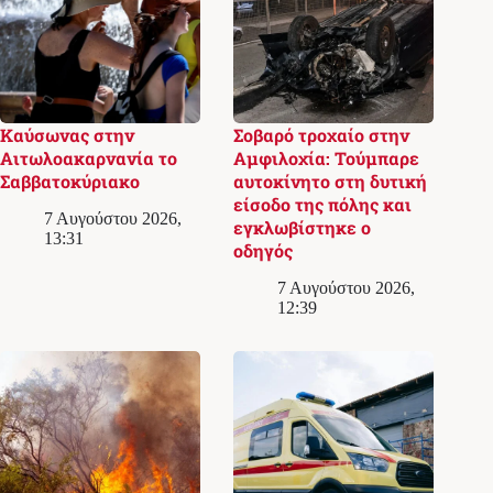
Καύσωνας στην
Σοβαρό τροχαίο στην
Αιτωλοακαρνανία το
Αμφιλοχία: Τούμπαρε
Σαββατοκύριακο
αυτοκίνητο στη δυτική
είσοδο της πόλης και
7 Αυγούστου 2026,
εγκλωβίστηκε ο
13:31
οδηγός
7 Αυγούστου 2026,
12:39