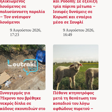
ηλικιωμένος
και Ροδόπη: Σε εξέλιξη
λουόμενος σε
τρία πύρινα μέτωπα –
πολυσύχναστη παραλία
Ισχυρές δυνάμεις σε
– Τον ανέσυραν
Κορωπί και εναέρια
λουόμενοι
μέσα σε Σουφλί
9 Αυγούστου 2026,
9 Αυγούστου 2026,
17:23
16:49
Συναγερμός για
Πέθανε κτηνοτρόφος
75χρονο που βρέθηκε
μετά τη θανάτωση του
νεκρός δίπλα σε
κοπαδιού του λόγω
κάδους σκουπιδιών στο
αφθώδους πυρετού –