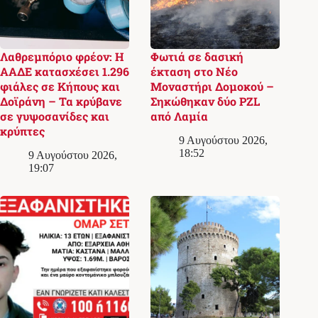
Λαθρεμπόριο φρέον: Η
Φωτιά σε δασική
ΑΑΔΕ κατασχέσει 1.296
έκταση στο Νέο
φιάλες σε Κήπους και
Μοναστήρι Δομοκού –
Δοϊράνη – Τα κρύβανε
Σηκώθηκαν δύο PZL
σε γυψοσανίδες και
από Λαμία
κρύπτες
9 Αυγούστου 2026,
18:52
9 Αυγούστου 2026,
19:07