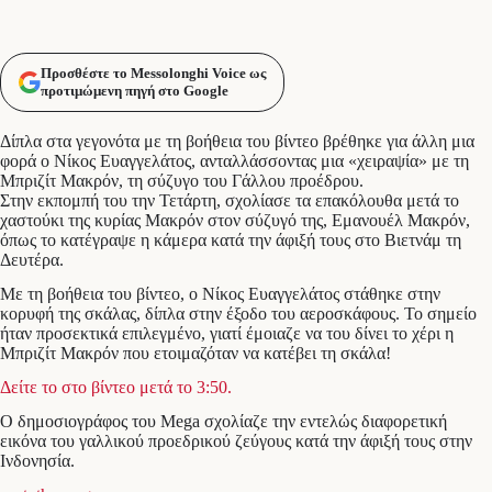
Προσθέστε το Messolonghi Voice ως
προτιμώμενη πηγή στο Google
Δίπλα στα γεγονότα με τη βοήθεια του βίντεο βρέθηκε για άλλη μια
φορά ο Νίκος Ευαγγελάτος, ανταλλάσσοντας μια «χειραψία» με τη
Μπριζίτ Μακρόν, τη σύζυγο του Γάλλου προέδρου.
Στην εκπομπή του την Τετάρτη, σχολίασε τα επακόλουθα μετά το
χαστούκι της κυρίας Μακρόν στον σύζυγό της, Εμανουέλ Μακρόν,
όπως το κατέγραψε η κάμερα κατά την άφιξή τους στο Βιετνάμ τη
Δευτέρα.
Με τη βοήθεια του βίντεο, ο Νίκος Ευαγγελάτος στάθηκε στην
κορυφή της σκάλας, δίπλα στην έξοδο του αεροσκάφους. Το σημείο
ήταν προσεκτικά επιλεγμένο, γιατί έμοιαζε να του δίνει το χέρι η
Μπριζίτ Μακρόν που ετοιμαζόταν να κατέβει τη σκάλα!
Δείτε το στο βίντεο μετά το 3:50.
Ο δημοσιογράφος του Mega σχολίαζε την εντελώς διαφορετική
εικόνα του γαλλικού προεδρικού ζεύγους κατά την άφιξή τους στην
Ινδονησία.