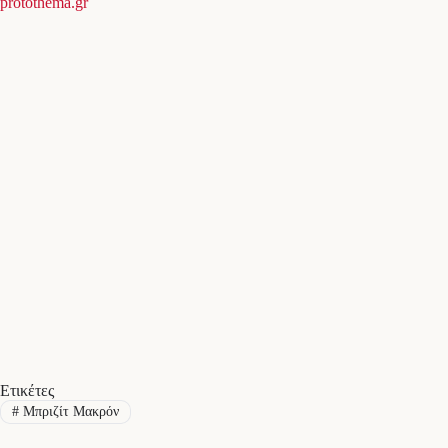
protothema.gr
Ετικέτες
#
Μπριζίτ Μακρόν