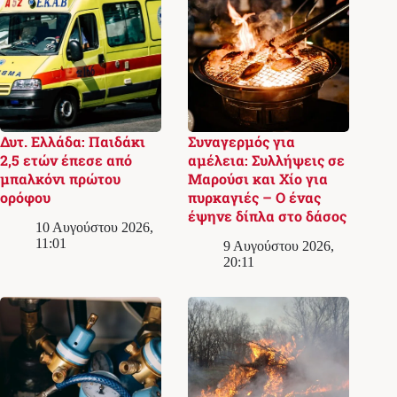
Δυτ. Ελλάδα: Παιδάκι
Συναγερμός για
2,5 ετών έπεσε από
αμέλεια: Συλλήψεις σε
μπαλκόνι πρώτου
Μαρούσι και Χίο για
ορόφου
πυρκαγιές – Ο ένας
έψηνε δίπλα στο δάσος
10 Αυγούστου 2026,
11:01
9 Αυγούστου 2026,
20:11