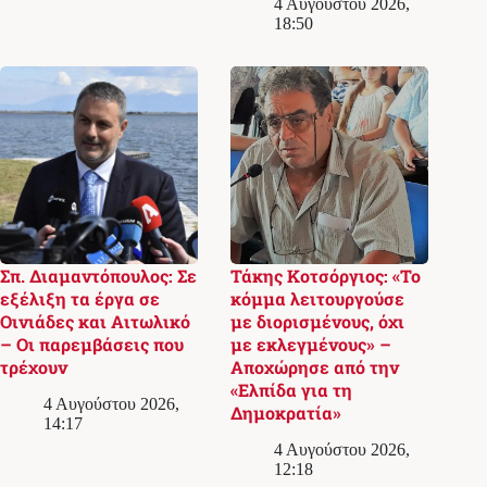
4 Αυγούστου 2026,
18:50
Σπ. Διαμαντόπουλος: Σε
Τάκης Κοτσόργιος: «Το
εξέλιξη τα έργα σε
κόμμα λειτουργούσε
Οινιάδες και Αιτωλικό
με διορισμένους, όχι
– Οι παρεμβάσεις που
με εκλεγμένους» –
τρέχουν
Αποχώρησε από την
«Ελπίδα για τη
4 Αυγούστου 2026,
Δημοκρατία»
14:17
4 Αυγούστου 2026,
12:18