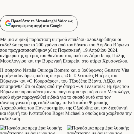
Προσθέστε το Messolonghi Voice ως
προτιμώμενη πηγή στο Google
Με μια λυρική παράσταση υψηλού επιπέδου ολοκληρώθηκα οι
εκδηλώσεις για τα 200 χρόνια από τον θάνατο του Λόρδου Βύρωνα
που πραγματοποιήθηκαν χθες Παρασκευή, 19 Απριλίου 2024,
ανήμερα της ημέρας του θανάτου του, από τον Δήμο Ιερής Πόλης
Μεσολογγίου και την Βυρωνική Εταιρεία, στο κτίριο Χρυσογέλου.
Η σοπράνο Natalia Quiroga Romero και ο βαθύφωνος Gustavo Vita
ερμήνευσαν άριες από τις όπερες «Οι Τελευταίες Ημέρες του
Βύρωνα» και «Ο Κουρσάρος», του Τζουζέπε Βέρντι. Αξίζει να
επισημανθεί ότι οι άριες από την όπερα «Οι Τελευταίες Ημέρες του
Βύρωνα» παρουσιάστηκαν σε παγκόσμια πρεμιέρα στο Μεσολόγγι,
αφού είχαν παραγγελθεί ειδικά για το σκοπό αυτό από τον
συνδιοργανωτή της εκδήλωσης, το Ινστιτούτο Ψηφιακής
Αρχαιολογίας του Πανεπιστημίου της Οξφόρδης και τον διευθυντή
και ιδρυτή του Ινστιτούτου Roger Michael ο οποίος και χαιρέτισε την
εκδήλωση.