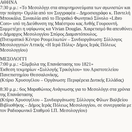
ΑΘΗΝΑ
7:30 μ.μ.: «Το Μεσολόγγι στα απομνημονεύματα των αγωνιστών και
την ποίηση» Ομιλία από τον Συγγραφέα – Δημοσιογράφο κ. Παντελή
Μπουκάλα. Συναυλία από το Πειραϊκό Φωνητικό Σύνολο «Libro
Coro» υπό τη Διεύθυνση της Μαέστρου κας Ανθής Γουρουντή.
Συμμετέχει η υψίφωνος κα Vivian Dοuglas. Χαιρετισμό θα απευθύνει
ο Δήμαρχος Μεσολογγίου Σπύρος Διαμαντόπουλος.
(Πνευματικό Κέντρο Ρουμελιωτών – Συνδιοργάνωση: Σύλλογος
Μεσολογγιτών Αττικής «Η Ιερά Πόλις» Δήμος Ιεράς Πόλεως
Μεσολογγίου)
ΜΕΣΟΛΟΓΓΙ
7:00 μ.μ.: «Σύμβολα της Επανάστασης του 1821»
Έκθεση τεκμηρίων «Συλλογής Τρικόγλου» του Αριστοτελείου
Πανεπιστημίου Θεσσαλονίκης.
(Κτίριο Χρυσογέλου – Οργάνωση: Περιφέρεια Δυτικής Ελλάδας)
8:30 μ.μ.: 6ος Μαραθώνιος Ανάγνωσης για το Μεσολόγγι στα χρόνια
της Επανάστασης
(Κτίριο Χρυσογέλου – Συνδιοργάνωση: Σύλλογος Φίλων Βαλβείου
Βιβλιοθήκης – Δήμος Ιεράς Πόλεως Μεσολογγίου, σε συνεργασία με
τον Ραδιοφωνικό Σταθμού Ι.Π. Μεσολογγίου)