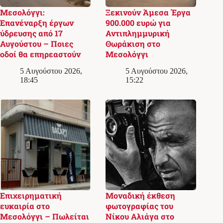
Μεσολόγγι:
Ξεκινούν Άμεσα Έργα
Επανέναρξη έργων
900.000 ευρώ για
ύδρευσης από 17
Αντιπλημμυρική
Αυγούστου – Ποιες
Θωράκιση στο
οδοί θα επηρεαστούν
Μεσολόγγι
5 Αυγούστου 2026,
5 Αυγούστου 2026,
18:45
15:22
Επιχειρηματική
Μοναδική έκθεση
ευκαιρία στο
φωτογραφίας του
Μεσολόγγι – Πωλείται
Νίκου Αλιάγα στο