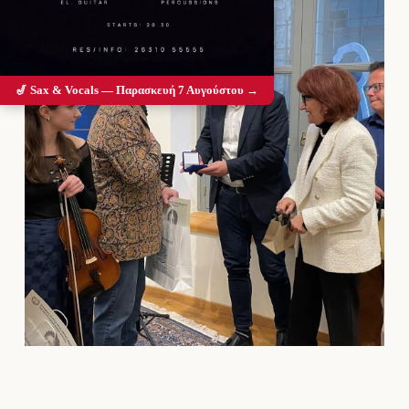
🎷 Sax & Vocals — Παρασκευή 7 Αυγούστου →