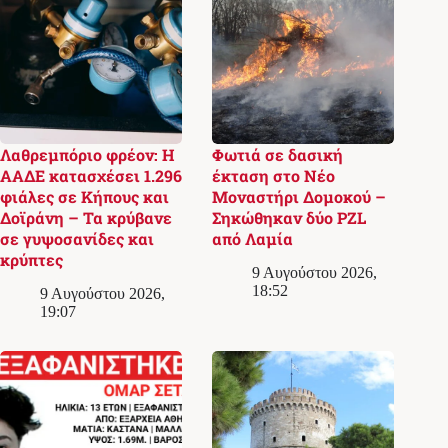
Λαθρεμπόριο φρέον: Η
Φωτιά σε δασική
ΑΑΔΕ κατασχέσει 1.296
έκταση στο Νέο
φιάλες σε Κήπους και
Μοναστήρι Δομοκού –
Δοϊράνη – Τα κρύβανε
Σηκώθηκαν δύο PZL
σε γυψοσανίδες και
από Λαμία
κρύπτες
9 Αυγούστου 2026,
18:52
9 Αυγούστου 2026,
19:07