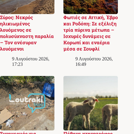
Σύρος: Νεκρός
Φωτιές σε Αττική, Έβρο
ηλικιωμένος
και Ροδόπη: Σε εξέλιξη
λουόμενος σε
τρία πύρινα μέτωπα –
πολυσύχναστη παραλία
Ισχυρές δυνάμεις σε
– Τον ανέσυραν
Κορωπί και εναέρια
λουόμενοι
μέσα σε Σουφλί
9 Αυγούστου 2026,
9 Αυγούστου 2026,
17:23
16:49
Συναγερμός για
Πέθανε κτηνοτρόφος