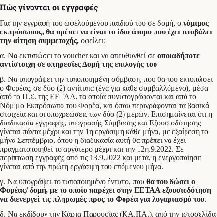
Πώς γίνονται οι εγγραφές
Για την εγγραφή του ωφελούμενου παιδιού του σε δομή, ο
νόμιμος
εκπρόσωπος, θα πρέπει να είναι το ίδιο άτομο που έχει υποβάλει
την αίτηση συμμετοχής,
οφείλει:
α. Να εκτυπώσει το voucher και να απευθυνθεί σε
οποιαδήποτε
αντίστοιχη σε υπηρεσίες Δομή της επιλογής του
β. Να υπογράψει την τυποποιημένη σύμβαση, που θα του εκτυπώσει
ο Φορέας, σε δύο (2) αντίτυπα (ένα για κάθε συμβαλλόμενο), μέσα
από το Π.Σ. της ΕΕΤΑΑ, τα οποία συνυπογράφονται και από το
Νόμιμο Εκπρόσωπο του Φορέα, και όπου περιγράφονται τα βασικά
στοιχεία και οι υποχρεώσεις των δύο (2) μερών. Επισημαίνεται ότι η
διαδικασία εγγραφής, υπογραφής Σύμβασης και Εξουσιοδότησης
γίνεται πάντα μέχρι και την 1η εργάσιμη κάθε μήνα, με εξαίρεση το
μήνα Σεπτέμβριο, όπου η διαδικασία αυτή θα πρέπει να έχει
πραγματοποιηθεί το αργότερο μέχρι και την 12η.9.2022. Σε
περίπτωση εγγραφής από τις 13.9.2022 και μετά, η ενεργοποίηση
γίνεται από την πρώτη εργάσιμη του επόμενου μήνα.
γ. Να υπογράψει το τυποποιημένο έντυπο, που
θα του δώσει ο
Φορέας/ δομή, με το οποίο παρέχει στην ΕΕΤΑΑ εξουσιοδότηση
να διενεργεί τις πληρωμές προς το Φορέα για λογαριασμό του
.
δ. Να εκδίδουν την Κάρτα Παρουσίας (ΚΑ.ΠΑ.), από την ιστοσελίδα