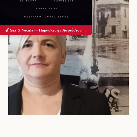
🎷 Sax & Vocals — Παρασκευή 7 Αυγούστου →