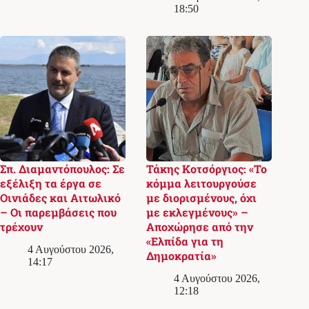
18:50
Σπ. Διαμαντόπουλος: Σε
Τάκης Κοτσόργιος: «Το
εξέλιξη τα έργα σε
κόμμα λειτουργούσε
Οινιάδες και Αιτωλικό
με διορισμένους, όχι
– Οι παρεμβάσεις που
με εκλεγμένους» –
τρέχουν
Αποχώρησε από την
«Ελπίδα για τη
4 Αυγούστου 2026,
Δημοκρατία»
14:17
4 Αυγούστου 2026,
12:18