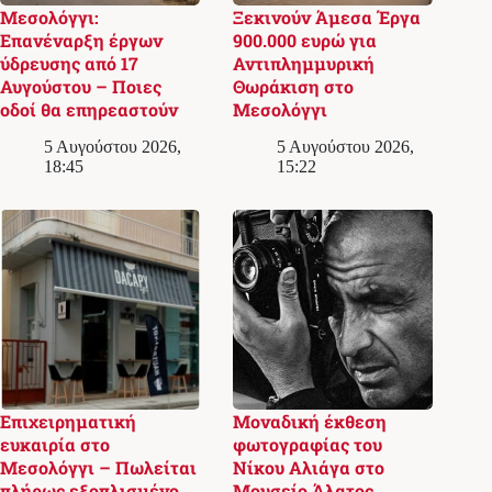
Μεσολόγγι:
Ξεκινούν Άμεσα Έργα
Επανέναρξη έργων
900.000 ευρώ για
ύδρευσης από 17
Αντιπλημμυρική
Αυγούστου – Ποιες
Θωράκιση στο
οδοί θα επηρεαστούν
Μεσολόγγι
5 Αυγούστου 2026,
5 Αυγούστου 2026,
18:45
15:22
Επιχειρηματική
Μοναδική έκθεση
ευκαιρία στο
φωτογραφίας του
Μεσολόγγι – Πωλείται
Νίκου Αλιάγα στο
πλήρως εξοπλισμένο
Μουσείο Άλατος