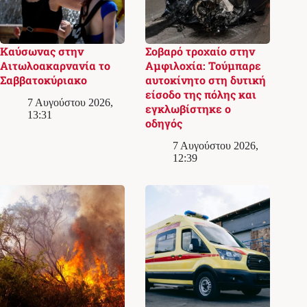
Καύσωνας στην
Σοβαρό τροχαίο στην
Αιτωλοακαρνανία το
Αμφιλοχία: Τούμπαρε
Σαββατοκύριακο
αυτοκίνητο στη δυτική
είσοδο της πόλης και
7 Αυγούστου 2026,
εγκλωβίστηκε ο
13:31
οδηγός
7 Αυγούστου 2026,
12:39