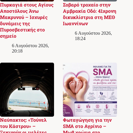
Πυρκαγιά στους Αγίους
Σοβαρό τροχαίο στην
Αποστόλους Άνω
Αμβρακία Οδό: 41χρονη
Μακρυνού – Ισχυρές
δικυκλίστρια στη ΜΕΘ
δυνάμεις της
Ιωαννίνων
Πυροσβεστικής στο
6 Αυγούστου 2026,
σημείο
18:24
6 Αυγούστου 2026,
20:18
Ναύπακτος: «Τούνελ
Φωταγώγηση για την
του Κάστρου» –
SMA στο Αγρίνιο –
Ξεκινούν οι μελέτες
Μωβ χρώμα στο