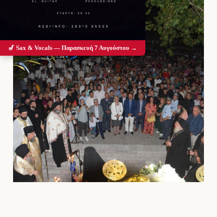
🎷 Sax & Vocals — Παρασκευή 7 Αυγούστου →