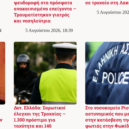
ψευδοροφή στα πρόσφατα
σε τροχαίο στη Λα
ανακαινισμένα επείγοντα –
5 Αυγούστου 202
Τραυματίστηκαν γιατρός
και νοσηλεύτρια
4
5 Αυγούστου 2026, 18:39
Δυτ. Ελλάδα: Σαρωτικοί
Στο νοσοκομείο Ρίο
έλεγχοι της Τροχαίας –
αστυνομικός που μ
ν
1.300 πρόστιμα για
στην κατάσβεση τη
ταχύτητα και 146
φωτιάς στην Φωκί