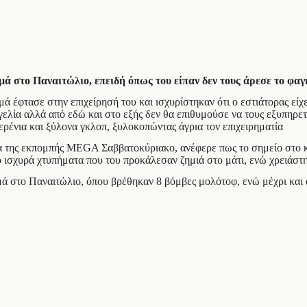
ά στο Παναιτώλιο, επειδή όπως του είπαν δεν τους άρεσε το φαγ
έφτασε στην επιχείρησή του και ισχυρίστηκαν ότι ο εστιάτορας είχε π
γγελία αλλά από εδώ και στο εξής δεν θα επιθυμούσε να τους εξυπηρ
ένια και ξύλονα γκλοπ, ξυλοκοπώντας άγρια τον επιχειρηματία
της εκπομπής MEGA Σαββατοκύριακο, ανέφερε πως το σημείο στο κεφ
ο ισχυρά χτυπήματα που του προκάλεσαν ζημιά στο μάτι, ενώ χρειάστ
ά στο Παναιτώλιο, όπου βρέθηκαν 8 βόμβες μολότοφ, ενώ μέχρι και 