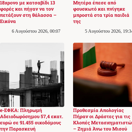
18χρονο με κατσαβίδι 13
Μητέρα έπεσε από
φορές και πήγαν να τον
φουσκωτό και πνίγηκε
πετάξουν στη θάλασσα –
μπροστά στα τρία παιδιά
Εικόνα
της
6 Αυγούστου 2026, 00:07
5 Αυγούστου 2026, 19:3
e-ΕΦΚΑ: Πληρωμή
Προθεσμία Απολογίας
Αδειοδωρόσημου 57,4 εκατ.
Πήραν οι Δράστες για τις
ευρώ σε 91.455 οικοδόμους
Κλοπές Μετασχηματιστώ
την Παρασκευή
– Ζημιά Άνω του Μισού