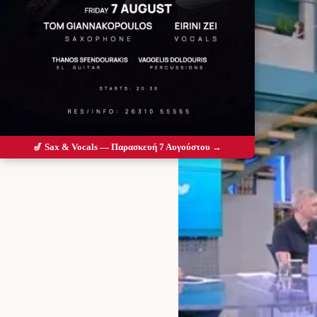
🎷 Sax & Vocals — Παρασκευή 7 Αυγούστου →