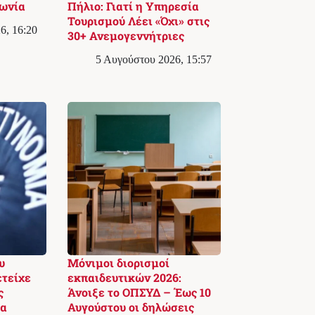
κωνία
Πήλιο: Γιατί η Υπηρεσία
Τουρισμού Λέει «Όχι» στις
6, 16:20
30+ Ανεμογεννήτριες
5 Αυγούστου 2026, 15:57
υ
Μόνιμοι διορισμοί
ετείχε
εκπαιδευτικών 2026:
ς
Άνοιξε το ΟΠΣΥΔ – Έως 10
δα
Αυγούστου οι δηλώσεις