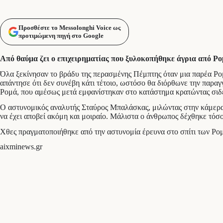
Προσθέστε το Messolonghi Voice ως
προτιμώμενη πηγή στο Google
Από θαύμα ζει ο επιχειρηματίας που ξυλοκοπήθηκε άγρια από Ρομ
Όλα ξεκίνησαν το βράδυ της περασμένης Πέμπτης όταν μια παρέα Ρομά 
απάντησε ότι δεν συνέβη κάτι τέτοιο, ωστόσο θα διόρθωνε την παρα
Ρομά, που αμέσως μετά εμφανίστηκαν στο κατάστημα κρατώντας σιδερ
Ο αστυνομικός αναλυτής Σταύρος Μπαλάσκας, μιλώντας στην κάμερα 
να έχει αποβεί ακόμη και μοιραίο. Μάλιστα ο άνθρωπος δέχθηκε τόσ
Χθες πραγματοποιήθηκε από την αστυνομία έρευνα στο σπίτι των Ρομ
aixminews.gr